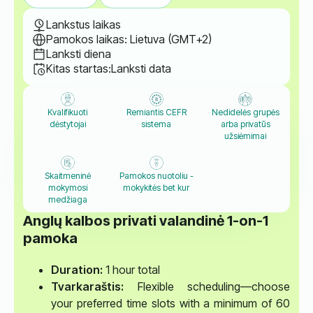
Lankstus laikas
Pamokos laikas: Lietuva (GMT+2)
Lanksti diena
Kitas startas:
Lanksti data
Kvalifikuoti
Remiantis CEFR
Nedidelės grupės
dėstytojai
sistema
arba privatūs
užsiėmimai
Skaitmeninė
Pamokos nuotoliu -
mokymosi
mokykitės bet kur
medžiaga
Anglų kalbos privati valandinė 1-on-1
pamoka
Duration:
1 hour total
Tvarkaraštis:
Flexible scheduling—choose
your preferred time slots with a minimum of 60