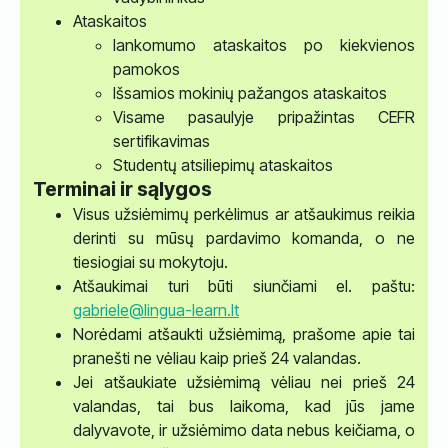
Ataskaitos
lankomumo ataskaitos po kiekvienos
pamokos
Išsamios mokinių pažangos ataskaitos
Visame pasaulyje pripažintas CEFR
sertifikavimas
Studentų atsiliepimų ataskaitos
Terminai ir sąlygos
Visus užsiėmimų perkėlimus ar atšaukimus reikia
derinti su mūsų pardavimo komanda, o ne
tiesiogiai su mokytoju.
Atšaukimai turi būti siunčiami el. paštu:
gabriele@lingua-learn.lt
Norėdami atšaukti užsiėmimą, prašome apie tai
pranešti ne vėliau kaip prieš 24 valandas.
Jei atšaukiate užsiėmimą vėliau nei prieš 24
valandas, tai bus laikoma, kad jūs jame
dalyvavote, ir užsiėmimo data nebus keičiama, o