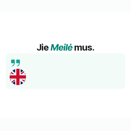
Jie
Meilė
mus.
Išsamus mokymas, kompetentingi mokytojai ir
geresnis kalbos mokėjimas per trumpą laiką.
Rekomenduojama!