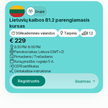
18:00
-
19:30
Pamokos laikas: Lietuva (GMT+2)
Antradienis / Ketvirtadienis
Kursų pradžia: netrukus
CEFR sertifikatas
Gimtakalbiai instruktoriai
Registruotis
išsamiau
Grupė
Lietuvių kalbos B1.2 parengiamasis
kursas
30
Akademinės valandos
Tarpinis
B 1.2
€
229
6:30 PM
-
8:00 PM
Pamokos laikas: Lietuva (GMT+2)