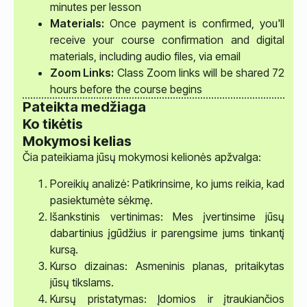
minutes per lesson
Materials:
Once payment is confirmed, you'll
receive your course confirmation and digital
materials, including audio files, via email
Zoom Links:
Class Zoom links will be shared 72
hours before the course begins
Pateikta medžiaga
Ko tikėtis
Mokymosi kelias
Čia pateikiama jūsų mokymosi kelionės apžvalga:
Poreikių analizė: Patikrinsime, ko jums reikia, kad
pasiektumėte sėkmę.
Išankstinis vertinimas: Mes įvertinsime jūsų
dabartinius įgūdžius ir parengsime jums tinkantį
kursą.
Kurso dizainas: Asmeninis planas, pritaikytas
jūsų tikslams.
Kursų pristatymas: Įdomios ir įtraukiančios