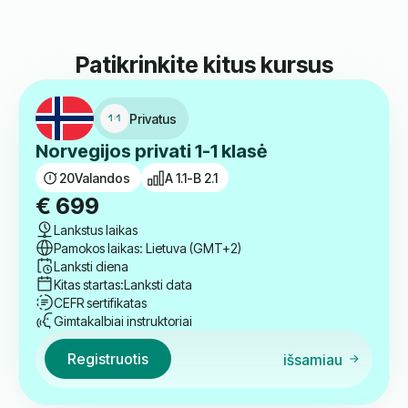
Norbert
Kartu Su Mumis Mokėsi Anglų Kalbos.
Patikrinkite kitus kursus
Privatus
Norvegijos privati 1-1 klasė
20
Valandos
A 1.1-B 2.1
€
699