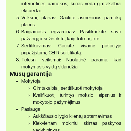
internetinės pamokos, kurias veda gimtakalbiai
ekspertai.
Veiksmų planas: Gaukite asmeninius pamokų
planus.
Baigiamasis egzaminas: Pasitikrinkite savo
pažangą ir sužinokite, kaip toli nuėjote.
Sertifikavimas: Gaukite visame pasaulyje
pripažįstamą CEFR sertifikatą.
Tolesni veiksmai: Nuolatinė parama, kad
mokymasis vyktų sklandžiai.
Mūsų garantija
Mokytojai
Gimtakalbiai, sertifikuoti mokytojai
Kvalifikuoti, turintys mokslo laipsnius ir
mokytojo pažymėjimus
Paslauga
Aukščiausio lygio klientų aptarnavimas
Kiekvienam mokiniui skirtas paskyros
vadybininkas