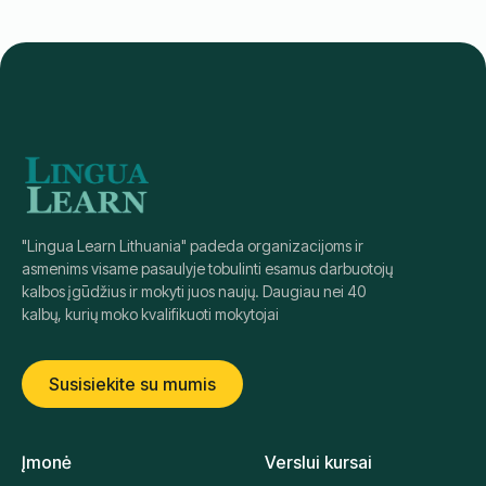
Pirmadienis / Trečiadienis
Kursų pradžia: rugsėjo 5 d.
CEFR sertifikatas
Gimtakalbiai instruktoriai
Registruotis
išsamiau
"Lingua Learn Lithuania" padeda organizacijoms ir