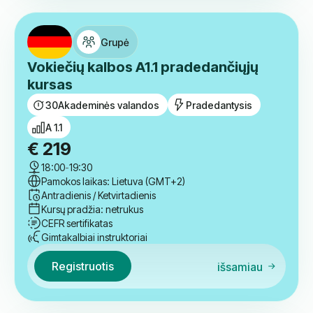
Lankstus laikas
Pamokos laikas: Lietuva (GMT+2)
Lanksti diena
Kitas startas:
Lanksti data
CEFR sertifikatas
Gimtakalbiai instruktoriai
Registruotis
išsamiau
Grupė
Vokiečių kalbos A1.1 pradedančiųjų
kursas
30
Akademinės valandos
Pradedantysis
A 1.1
€
219