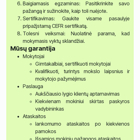
Baigiamasis egzaminas: Pasitikrinkite savo
pažangą ir sužinokite, kaip toli nuėjote.
Sertifikavimas: Gaukite visame pasaulyje
pripažįstamą CEFR sertifikatą.
Tolesni veiksmai: Nuolatinė parama, kad
mokymasis vyktų sklandžiai.
Mūsų garantija
Mokytojai
Gimtakalbiai, sertifikuoti mokytojai
Kvalifikuoti, turintys mokslo laipsnius ir
mokytojo pažymėjimus
Paslauga
Aukščiausio lygio klientų aptarnavimas
Kiekvienam mokiniui skirtas paskyros
vadybininkas
Ataskaitos
lankomumo ataskaitos po kiekvienos
pamokos
Išsamios mokinių pažangos ataskaitos