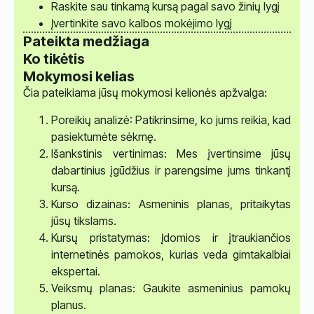
Raskite sau tinkamą kursą pagal savo žinių lygį
Įvertinkite savo kalbos mokėjimo lygį
Pateikta medžiaga
Ko tikėtis
Mokymosi kelias
Čia pateikiama jūsų mokymosi kelionės apžvalga:
Poreikių analizė: Patikrinsime, ko jums reikia, kad
pasiektumėte sėkmę.
Išankstinis vertinimas: Mes įvertinsime jūsų
dabartinius įgūdžius ir parengsime jums tinkantį
kursą.
Kurso dizainas: Asmeninis planas, pritaikytas
jūsų tikslams.
Kursų pristatymas: Įdomios ir įtraukiančios
internetinės pamokos, kurias veda gimtakalbiai
ekspertai.
Veiksmų planas: Gaukite asmeninius pamokų
planus.