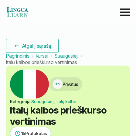
Atgal į sąrašą
Pagrindinis
Kursai
Suaugusieji
Italų kalbos prieškurso vertinimas
Privatus
Kategorija:
Suaugusieji, italų kalba
Italų kalbos prieškurso
vertinimas
15
Protokolas