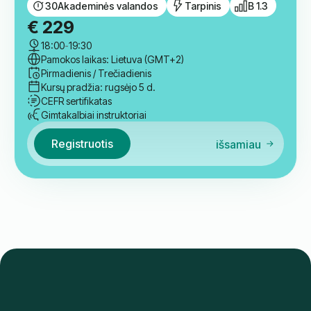
Registruotis
išsamiau
Grupė
Arabų kalbos B1.3 vidutinio lygio
kursas
30
Akademinės valandos
Tarpinis
B 1.3
€
229
18:00
-
19:30
Pamokos laikas: Lietuva (GMT+2)
Pirmadienis / Trečiadienis
Kursų pradžia: rugsėjo 5 d.
CEFR sertifikatas
Gimtakalbiai instruktoriai
Registruotis
išsamiau