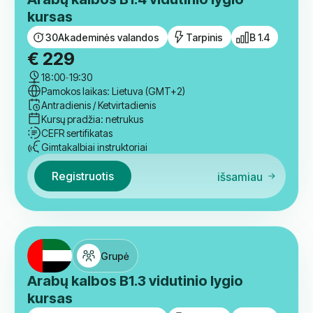
CEFR sertifikatas
Gimtakalbiai instruktoriai
Registruotis
išsamiau
Grupė
Arabų kalbos B1.4 vidutinio lygio
kursas
30
Akademinės valandos
Tarpinis
B 1.4
€
229
18:00
-
19:30
Pamokos laikas: Lietuva (GMT+2)
Antradienis / Ketvirtadienis
Kursų pradžia: netrukus
CEFR sertifikatas
Gimtakalbiai instruktoriai