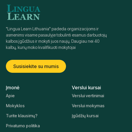
"Lingua Learn Lithuania" padeda organizacijoms ir
asmenims visame pasaulyje tobulinti esamus darbuotojų
kalbos įgūdžius ir mokyti juos naujų. Daugiau nei 40
kalbų, kurių moko kvalifikuoti mokytojai
Susisiekite su mumis