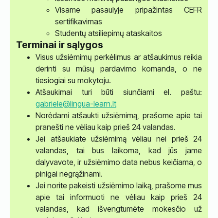
Visame pasaulyje pripažintas CEFR
sertifikavimas
Studentų atsiliepimų ataskaitos
Terminai ir sąlygos
Visus užsiėmimų perkėlimus ar atšaukimus reikia
derinti su mūsų pardavimo komanda, o ne
tiesiogiai su mokytoju.
Atšaukimai turi būti siunčiami el. paštu:
gabriele@lingua-learn.lt
Norėdami atšaukti užsiėmimą, prašome apie tai
pranešti ne vėliau kaip prieš 24 valandas.
Jei atšaukiate užsiėmimą vėliau nei prieš 24
valandas, tai bus laikoma, kad jūs jame
dalyvavote, ir užsiėmimo data nebus keičiama, o
pinigai negrąžinami.
Jei norite pakeisti užsiėmimo laiką, prašome mus
apie tai informuoti ne vėliau kaip prieš 24
valandas, kad išvengtumėte mokesčio už