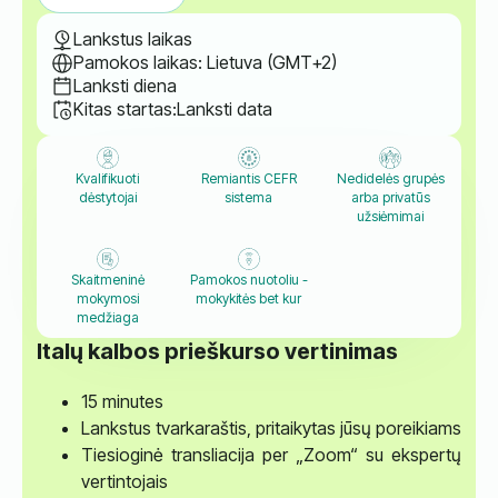
Lankstus laikas
Pamokos laikas: Lietuva (GMT+2)
Lanksti diena
Kitas startas:
Lanksti data
Kvalifikuoti
Remiantis CEFR
Nedidelės grupės
dėstytojai
sistema
arba privatūs
užsiėmimai
Skaitmeninė
Pamokos nuotoliu -
mokymosi
mokykitės bet kur
medžiaga
Italų kalbos prieškurso vertinimas
15 minutes
Lankstus tvarkaraštis, pritaikytas jūsų poreikiams
Tiesioginė transliacija per „Zoom“ su ekspertų
vertintojais