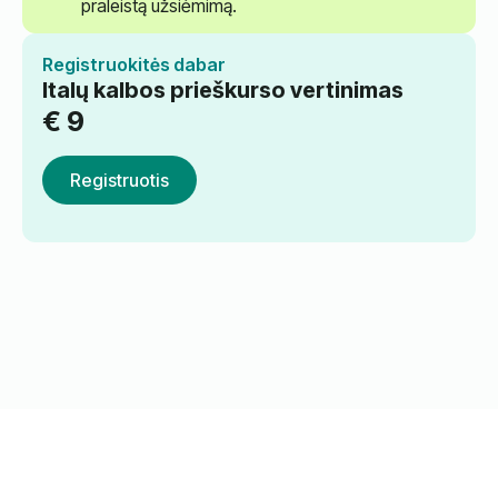
praleistą užsiėmimą.
Registruokitės dabar
Italų kalbos prieškurso vertinimas
€
9
Registruotis