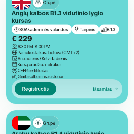
Patikrinkite kitus kursus
Grupė
Anglų kalbos B1.3 vidutinio lygio
kursas
30
Akademinės valandos
Tarpinis
B 1.3
€
229
6:30 PM
-
8:00 PM
Pamokos laikas: Lietuva (GMT+2)
Antradienis / Ketvirtadienis
Kursų pradžia: netrukus