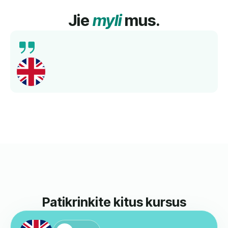
Jie
myli
mus.
Išsamus mokymas, kompetentingi mokytojai ir
geresnis kalbos mokėjimas per trumpą laiką.
Rekomenduojama!
Norbert
Kartu Su Mumis Mokėsi Anglų Kalbos.