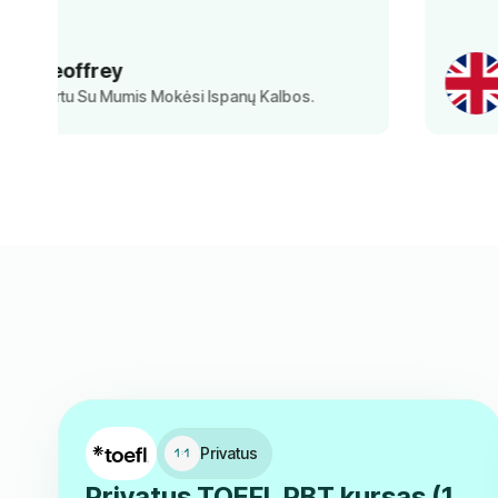
Norbert
Kartu Su Mumis Mokėsi Anglų Kalbos.
Privatus
Privatus TOEFL PBT kursas (1