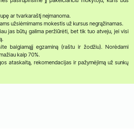
, mes pasirūpinsime jį pakeičiančiu mokytoju, kuris bus
 grupę ar tvarkaraštį neįmanoma.
iniams užsiėmimams mokestis už kursus negrąžinamas.
u jas būtų galima peržiūrėti, bet tik tuo atveju, jei visi
ą.
ite baigiamąjį egzaminą (raštu ir žodžiu). Norėdami
ne mažiau kaip 70%.
os ataskaitą, rekomendacijas ir pažymėjimą už sunkų