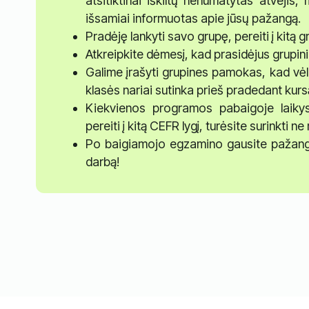
atsitiktinai iškiltų nenumatytas atvejis
išsamiai informuotas apie jūsų pažangą.
Pradėję lankyti savo grupę, pereiti į kitą
Atkreipkite dėmesį, kad prasidėjus grup
Galime įrašyti grupines pamokas, kad vėlia
klasės nariai sutinka prieš pradedant kurs
Kiekvienos programos pabaigoje laikys
pereiti į kitą CEFR lygį, turėsite surinkti 
Po baigiamojo egzamino gausite pažang
darbą!