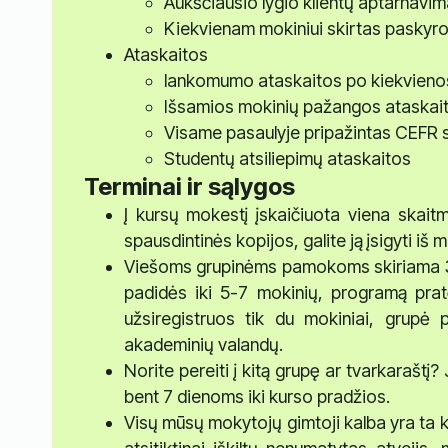
Aukščiausio lygio klientų aptarnavi
Kiekvienam mokiniui skirtas paskyr
Ataskaitos
lankomumo ataskaitos po kiekvien
Išsamios mokinių pažangos ataskai
Visame pasaulyje pripažintas CEFR s
Studentų atsiliepimų ataskaitos
Terminai ir sąlygos
Į kursų mokestį įskaičiuota viena skai
spausdintinės kopijos, galite ją įsigyti 
Viešoms grupinėms pamokoms skiriama 30
padidės iki 5-7 mokinių, programą prat
užsiregistruos tik du mokiniai, grupė 
akademinių valandų.
Norite pereiti į kitą grupę ar tvarkaraštį
bent 7 dienoms iki kurso pradžios.
Visų mūsų mokytojų gimtoji kalba yra ta 