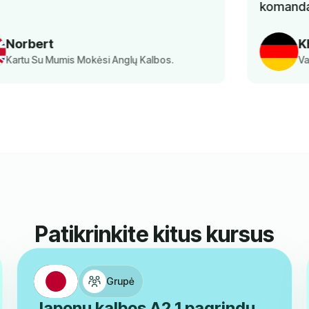
komandai už puikią paslaugą.
Khaoula Aousji
Vaikų Vokiečių Kalbos Pamoka Tėvai
Patikrinkite kitus kursus
Grupė
Japonų kalbos A2.1 pagrindų