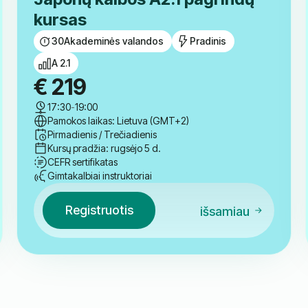
kursas
30
Akademinės valandos
Pradinis
A 2.1
€
219
17:30
-
19:00
Pamokos laikas: Lietuva (GMT+2)
Pirmadienis / Trečiadienis
Kursų pradžia: rugsėjo 5 d.
CEFR sertifikatas
Gimtakalbiai instruktoriai
Registruotis
išsamiau