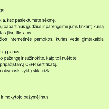
ga:
eikia, kad pasiektumėte sėkmę.
sų dabartinius įgūdžius ir parengsime jums tinkantį kursą.
tas jūsų tikslams.
nčios internetinės pamokos, kurias veda gimtakalbiai
kų planus.
 pažangą ir sužinokite, kaip toli nuėjote.
pripažįstamą CEFR sertifikatą.
mokymasis vyktų sklandžiai.
us ir mokytojo pažymėjimus