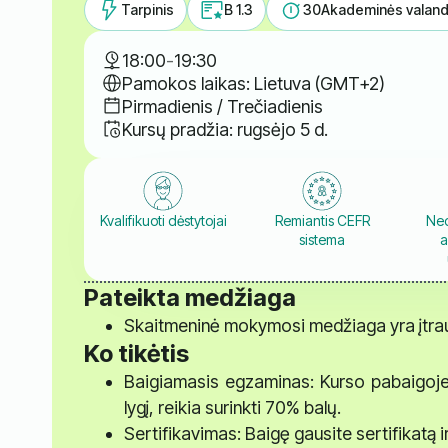
Tarpinis
B 1.3
30
Akademinės valan
18:00
-
19:30
Pamokos laikas: Lietuva (GMT+2)
Pirmadienis / Trečiadienis
Kursų pradžia: rugsėjo 5 d.
Kvalifikuoti dėstytojai
Remiantis CEFR
Ned
sistema
a
Pateikta medžiaga
Skaitmeninė mokymosi medžiaga yra įtrauk
Ko tikėtis
Baigiamasis egzaminas: Kurso pabaigoje la
lygį, reikia surinkti 70% balų.
Sertifikavimas: Baigę gausite sertifikatą 