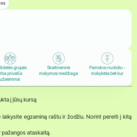
dos
idelės grupės
Skaitmeninė
Pamokos nuotoliu -
rba privatūs
mokymosi medžiaga
mokykitės bet kur
užsiėmimai
ta į jūsų kursą
ikysite egzaminą raštu ir žodžiu. Norint pereiti į kitą
ir pažangos ataskaitą.