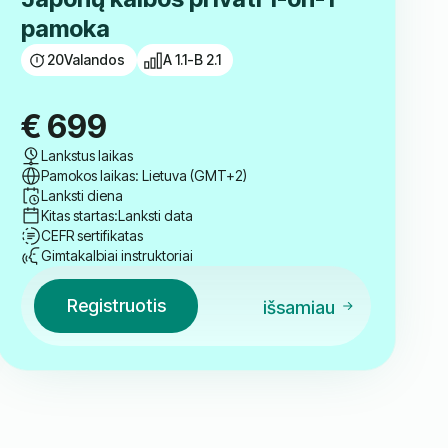
pamoka
20
Valandos
A 1.1-B 2.1
€
699
Lankstus laikas
Pamokos laikas: Lietuva (GMT+2)
Lanksti diena
Kitas startas:
Lanksti data
CEFR sertifikatas
Gimtakalbiai instruktoriai
Registruotis
išsamiau