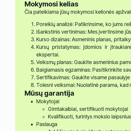
Mokymosi kelias
Čia pateikiama jūsų mokymosi kelionės apžval
Poreikių analizė: Patikrinsime, ko jums r
Išankstinis vertinimas: Mes įvertinsime jū
Kurso dizainas: Asmeninis planas, pritaiky
Kursų pristatymas: Įdomios ir įtraukia
ekspertai.
Veiksmų planas: Gaukite asmeninius pamo
Baigiamasis egzaminas: Pasitikrinkite savo
Sertifikavimas: Gaukite visame pasaulyje 
Tolesni veiksmai: Nuolatinė parama, kad 
Mūsų garantija
Mokytojai
Gimtakalbiai, sertifikuoti mokytojai
Kvalifikuoti, turintys mokslo laipsni
Paslauga