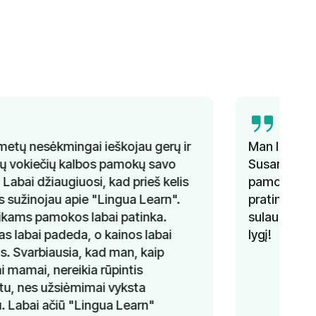
Man labai patiko ispanų kalbos kursai su
Susana. Ji sugebėjo keisti temas kiekvieną
pamoką, kartu pateikdama gramatikos
pratimus. Išmokau labai daug. Negaliu
sulaukti, kada galėsiu tęsti ir pagerinti savo
lygį!