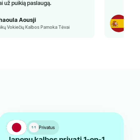
Ayesha
Ispanų Kalbos Klasės Mokinys
Privatus
Japonų kalbos privati 1-on-1