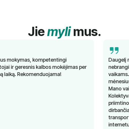
Jie
myli
mus.
Daugelį metų nesėkmingai ieškojau gerų ir
nebrangių vokiečių kalbos pamokų savo
vaikams. Labai džiaugiuosi, kad prieš kelis
mėnesius sužinojau apie "Lingua Learn".
Mano vaikams pamokos labai patinka.
Kolektyvas labai padeda, o kainos labai
priimtinos. Svarbiausia, kad man, kaip
dirbančiai mamai, nereikia rūpintis
transportu, nes užsiėmimai vyksta
internetu. Labai ačiū "Lingua Learn"