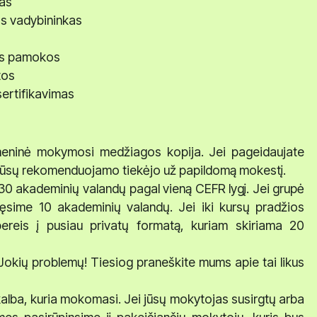
mas
os vadybininkas
os pamokos
tos
ertifikavimas
tmeninė mokymosi medžiagos kopija. Jei pageidaujate
iš mūsų rekomenduojamo tiekėjo už papildomą mokestį.
 akademinių valandų pagal vieną CEFR lygį. Jei grupė
ęsime 10 akademinių valandų. Jei iki kursų pradžios
pereis į pusiau privatų formatą, kuriam skiriama 20
? Jokių problemų! Tiesiog praneškite mums apie tai likus
kalba, kuria mokomasi. Jei jūsų mokytojas susirgtų arba