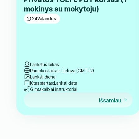
mokinys su mokytoju)
24
Valandos
Lankstus laikas
Pamokos laikas: Lietuva (GMT+2)
Lanksti diena
Kitas startas:
Lanksti data
Gimtakalbiai instruktoriai
išsamiau