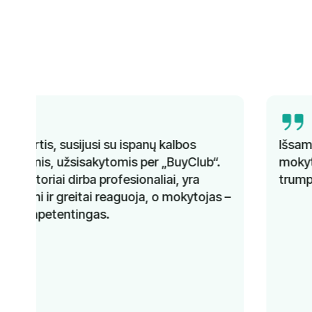
Išsamus mokymas, kompetentingi
mokytojai ir geresnis kalbos mokėjimas per
trumpą laiką. Rekomenduojama!
–