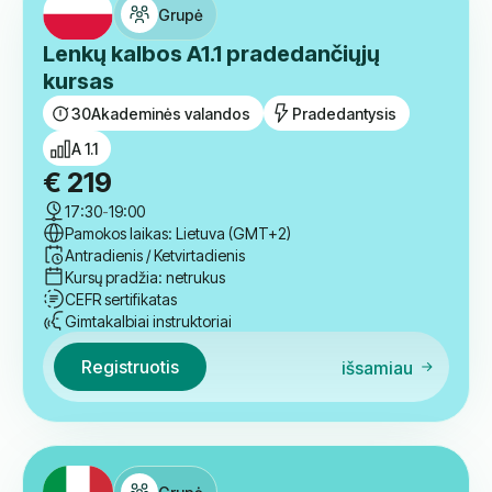
Patikrinkite kitus kursus
Grupė
Lenkų kalbos A1.1 pradedančiųjų
kursas
30
Akademinės valandos
Pradedantysis
A 1.1
€
219
17:30
-
19:00
Pamokos laikas: Lietuva (GMT+2)