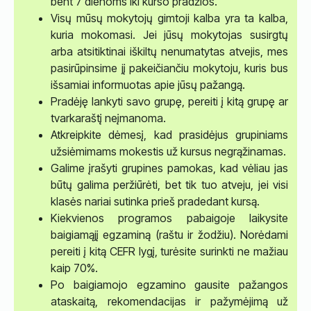
bent 7 dienoms iki kurso pradžios.
Visų mūsų mokytojų gimtoji kalba yra ta kalba,
kuria mokomasi. Jei jūsų mokytojas susirgtų
arba atsitiktinai iškiltų nenumatytas atvejis, mes
pasirūpinsime jį pakeičiančiu mokytoju, kuris bus
išsamiai informuotas apie jūsų pažangą.
Pradėję lankyti savo grupę, pereiti į kitą grupę ar
tvarkaraštį neįmanoma.
Atkreipkite dėmesį, kad prasidėjus grupiniams
užsiėmimams mokestis už kursus negrąžinamas.
Galime įrašyti grupines pamokas, kad vėliau jas
būtų galima peržiūrėti, bet tik tuo atveju, jei visi
klasės nariai sutinka prieš pradedant kursą.
Kiekvienos programos pabaigoje laikysite
baigiamąjį egzaminą (raštu ir žodžiu). Norėdami
pereiti į kitą CEFR lygį, turėsite surinkti ne mažiau
kaip 70%.
Po baigiamojo egzamino gausite pažangos
ataskaitą, rekomendacijas ir pažymėjimą už