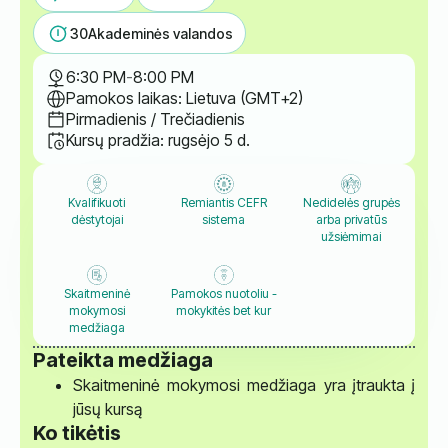
30
Akademinės valandos
6:30 PM
-
8:00 PM
Pamokos laikas: Lietuva (GMT+2)
Pirmadienis / Trečiadienis
Kursų pradžia: rugsėjo 5 d.
Kvalifikuoti
Remiantis CEFR
Nedidelės grupės
dėstytojai
sistema
arba privatūs
užsiėmimai
Skaitmeninė
Pamokos nuotoliu -
mokymosi
mokykitės bet kur
medžiaga
Pateikta medžiaga
Skaitmeninė mokymosi medžiaga yra įtraukta į
jūsų kursą
Ko tikėtis