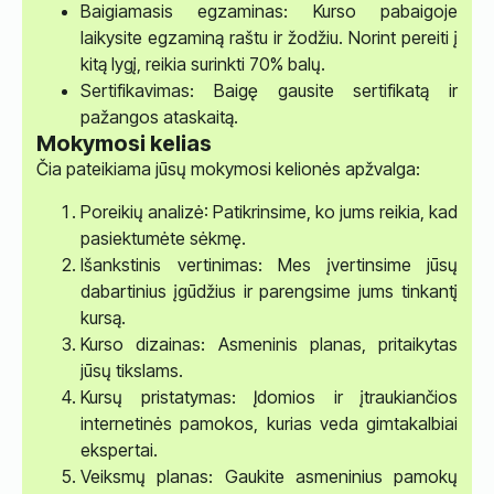
Baigiamasis egzaminas: Kurso pabaigoje
laikysite egzaminą raštu ir žodžiu. Norint pereiti į
kitą lygį, reikia surinkti 70% balų.
Sertifikavimas: Baigę gausite sertifikatą ir
pažangos ataskaitą.
Mokymosi kelias
Čia pateikiama jūsų mokymosi kelionės apžvalga:
Poreikių analizė: Patikrinsime, ko jums reikia, kad
pasiektumėte sėkmę.
Išankstinis vertinimas: Mes įvertinsime jūsų
dabartinius įgūdžius ir parengsime jums tinkantį
kursą.
Kurso dizainas: Asmeninis planas, pritaikytas
jūsų tikslams.
Kursų pristatymas: Įdomios ir įtraukiančios
internetinės pamokos, kurias veda gimtakalbiai
ekspertai.
Veiksmų planas: Gaukite asmeninius pamokų