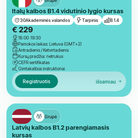
Antradienis / Ketvirtadienis
Kursų pradžia: netrukus
CEFR sertifikatas
Gimtakalbiai instruktoriai
Registruotis
išsamiau
Grupė
Italų kalbos B1.4 vidutinio lygio kursas
30
Akademinės valandos
Tarpinis
B 1.4
€
229
18:00
-
19:30
Pamokos laikas: Lietuva (GMT+2)
Antradienis / Ketvirtadienis
Kursų pradžia: netrukus
CEFR sertifikatas
Gimtakalbiai instruktoriai