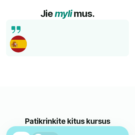
Jie
myli
mus.
Man labai patiko ispanų kalbos kursai su Susana. Ji
sugebėjo keisti temas kiekvieną pamoką, kartu
pateikdama gramatikos pratimus. Išmokau labai
daug. Negaliu sulaukti, kada galėsiu tęsti ir
pagerinti savo lygį!
Ayesha
Ispanų Kalbos Klasės Mokinys