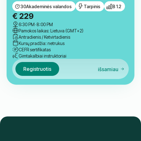
Registruotis
išsamiau
Grupė
Latvių kalbos B1.2 parengiamasis
kursas
30
Akademinės valandos
Tarpinis
B 1.2
€
229
6:30 PM
-
8:00 PM
Pamokos laikas: Lietuva (GMT+2)
Antradienis / Ketvirtadienis
Kursų pradžia: netrukus
CEFR sertifikatas
Gimtakalbiai instruktoriai
Registruotis
išsamiau