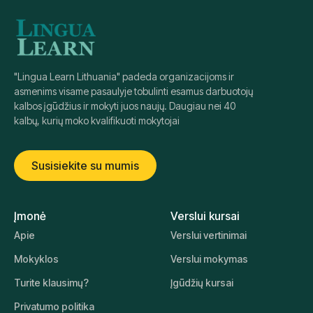
"Lingua Learn Lithuania" padeda organizacijoms ir
asmenims visame pasaulyje tobulinti esamus darbuotojų
kalbos įgūdžius ir mokyti juos naujų. Daugiau nei 40
kalbų, kurių moko kvalifikuoti mokytojai