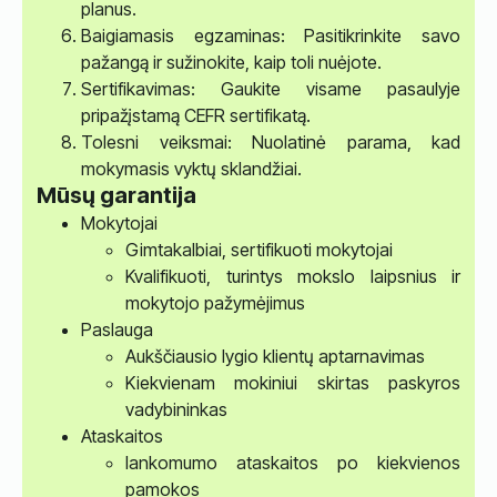
planus.
Baigiamasis egzaminas: Pasitikrinkite savo
pažangą ir sužinokite, kaip toli nuėjote.
Sertifikavimas: Gaukite visame pasaulyje
pripažįstamą CEFR sertifikatą.
Tolesni veiksmai: Nuolatinė parama, kad
mokymasis vyktų sklandžiai.
Mūsų garantija
Mokytojai
Gimtakalbiai, sertifikuoti mokytojai
Kvalifikuoti, turintys mokslo laipsnius ir
mokytojo pažymėjimus
Paslauga
Aukščiausio lygio klientų aptarnavimas
Kiekvienam mokiniui skirtas paskyros
vadybininkas
Ataskaitos
lankomumo ataskaitos po kiekvienos
pamokos