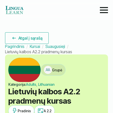
Atgal į sąrašą
Pagrindinis
Kursai
Suaugusieji
Lietuvių kalbos A2.2 pradmenų kursas
Grupė
Kategorija:
Adults, Lithuanian
Lietuvių kalbos A2.2
pradmenų kursas
Pradinis
A 2.2