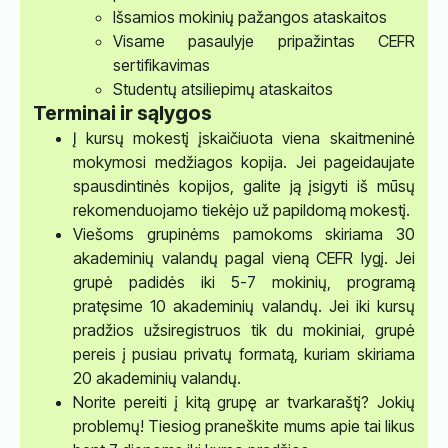
Išsamios mokinių pažangos ataskaitos
Visame pasaulyje pripažintas CEFR
sertifikavimas
Studentų atsiliepimų ataskaitos
Terminai ir sąlygos
Į kursų mokestį įskaičiuota viena skaitmeninė
mokymosi medžiagos kopija. Jei pageidaujate
spausdintinės kopijos, galite ją įsigyti iš mūsų
rekomenduojamo tiekėjo už papildomą mokestį.
Viešoms grupinėms pamokoms skiriama 30
akademinių valandų pagal vieną CEFR lygį. Jei
grupė padidės iki 5-7 mokinių, programą
pratęsime 10 akademinių valandų. Jei iki kursų
pradžios užsiregistruos tik du mokiniai, grupė
pereis į pusiau privatų formatą, kuriam skiriama
20 akademinių valandų.
Norite pereiti į kitą grupę ar tvarkaraštį? Jokių
problemų! Tiesiog praneškite mums apie tai likus