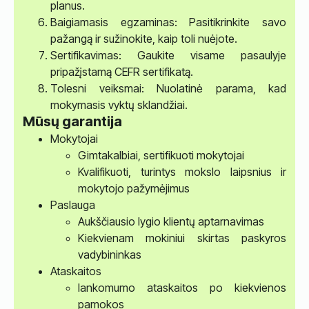
planus.
Baigiamasis egzaminas: Pasitikrinkite savo
pažangą ir sužinokite, kaip toli nuėjote.
Sertifikavimas: Gaukite visame pasaulyje
pripažįstamą CEFR sertifikatą.
Tolesni veiksmai: Nuolatinė parama, kad
mokymasis vyktų sklandžiai.
Mūsų garantija
Mokytojai
Gimtakalbiai, sertifikuoti mokytojai
Kvalifikuoti, turintys mokslo laipsnius ir
mokytojo pažymėjimus
Paslauga
Aukščiausio lygio klientų aptarnavimas
Kiekvienam mokiniui skirtas paskyros
vadybininkas
Ataskaitos
lankomumo ataskaitos po kiekvienos
pamokos