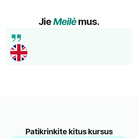
Jie
Meilė
mus.
Išsamus mokymas, kompetentingi mokytojai ir
geresnis kalbos mokėjimas per trumpą laiką.
Rekomenduojama!
Norbert
Kartu Su Mumis Mokėsi Anglų Kalbos.