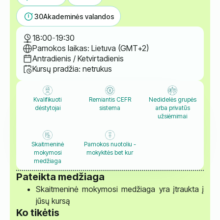
30
Akademinės valandos
18:00
-
19:30
Pamokos laikas: Lietuva (GMT+2)
Antradienis / Ketvirtadienis
Kursų pradžia: netrukus
Kvalifikuoti
Remiantis CEFR
Nedidelės grupės
dėstytojai
sistema
arba privatūs
užsiėmimai
Skaitmeninė
Pamokos nuotoliu -
mokymosi
mokykitės bet kur
medžiaga
Pateikta medžiaga
Skaitmeninė mokymosi medžiaga yra įtraukta į
jūsų kursą
Ko tikėtis