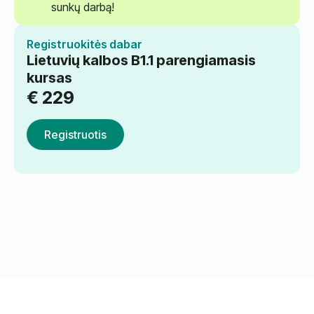
sunkų darbą!
Registruokitės dabar
Lietuvių kalbos B1.1 parengiamasis
kursas
€
229
Registruotis