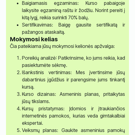
Baigiamasis egzaminas: Kurso pabaigoje
laikysite egzaminą raštu ir žodžiu. Norint pereiti į
kitą lygį, reikia surinkti 70% balų.
Sertifikavimas: Baigę gausite sertifikatą ir
pažangos ataskaitą.
Mokymosi kelias
Čia pateikiama jūsų mokymosi kelionės apžvalga:
Poreikių analizė: Patikrinsime, ko jums reikia, kad
pasiektumėte sėkmę.
Išankstinis vertinimas: Mes įvertinsime jūsų
dabartinius įgūdžius ir parengsime jums tinkantį
kursą.
Kurso dizainas: Asmeninis planas, pritaikytas
jūsų tikslams.
Kursų pristatymas: Įdomios ir įtraukiančios
internetinės pamokos, kurias veda gimtakalbiai
ekspertai.
Veiksmų planas: Gaukite asmeninius pamokų