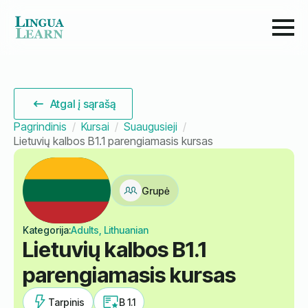
Atgal į sąrašą
Pagrindinis
Kursai
Suaugusieji
Lietuvių kalbos B1.1 parengiamasis kursas
Grupė
Kategorija:
Adults, Lithuanian
Lietuvių kalbos B1.1
parengiamasis kursas
Tarpinis
B 1.1