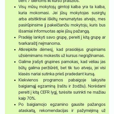
bent 7 dienoms iki kurso pradžios.
Visų mūsų mokytojų gimtoji kalba yra ta kalba,
kuria mokomasi. Jei jūsų mokytojas susirgtų
arba atsitiktinai iškiltų nenumatytas atvejis, mes
pasirūpinsime jį pakeičiančiu mokytoju, kuris bus
išsamiai informuotas apie jūsų pažangą.
Pradėję lankyti savo grupę, pereiti į kitą grupę ar
tvarkaraštį neįmanoma.
Atkreipkite dėmesį, kad prasidėjus grupiniams
užsiėmimams mokestis už kursus negrąžinamas.
Galime įrašyti grupines pamokas, kad vėliau jas
būtų galima peržiūrėti, bet tik tuo atveju, jei visi
klasės nariai sutinka prieš pradedant kursą.
Kiekvienos programos pabaigoje laikysite
baigiamąjį egzaminą (raštu ir žodžiu). Norėdami
pereiti į kitą CEFR lygį, turėsite surinkti ne mažiau
kaip 70%.
Po baigiamojo egzamino gausite pažangos
ataskaitą, rekomendacijas ir pažymėjimą už