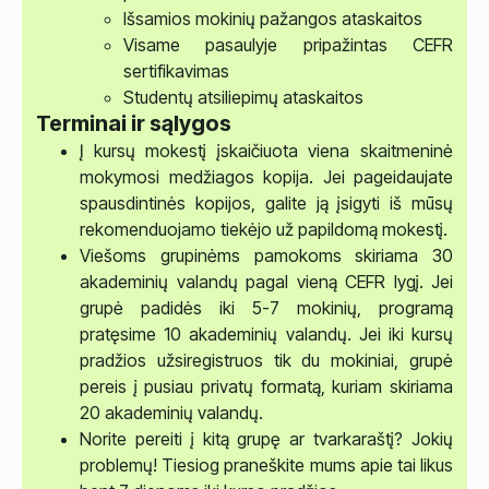
Išsamios mokinių pažangos ataskaitos
Visame pasaulyje pripažintas CEFR
sertifikavimas
Studentų atsiliepimų ataskaitos
Terminai ir sąlygos
Į kursų mokestį įskaičiuota viena skaitmeninė
mokymosi medžiagos kopija. Jei pageidaujate
spausdintinės kopijos, galite ją įsigyti iš mūsų
rekomenduojamo tiekėjo už papildomą mokestį.
Viešoms grupinėms pamokoms skiriama 30
akademinių valandų pagal vieną CEFR lygį. Jei
grupė padidės iki 5-7 mokinių, programą
pratęsime 10 akademinių valandų. Jei iki kursų
pradžios užsiregistruos tik du mokiniai, grupė
pereis į pusiau privatų formatą, kuriam skiriama
20 akademinių valandų.
Norite pereiti į kitą grupę ar tvarkaraštį? Jokių
problemų! Tiesiog praneškite mums apie tai likus