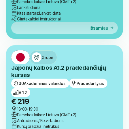
išsamiau
Grupė
TOEFL IBT rašymo įgūdžių lavinimas
24
Valandos
Lankstus laikas
Pamokos laikas: Lietuva (GMT+2)
Lanksti diena
Kitas startas:
Lanksti data
Gimtakalbiai instruktoriai
išsamiau
Grupė