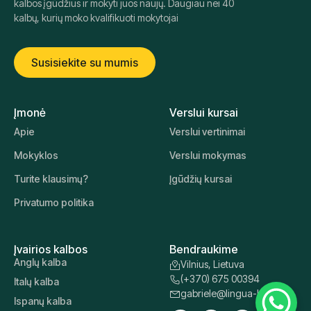
"Lingua Learn Lithuania" padeda organizacijoms ir
asmenims visame pasaulyje tobulinti esamus darbuotojų
kalbos įgūdžius ir mokyti juos naujų. Daugiau nei 40
kalbų, kurių moko kvalifikuoti mokytojai
Susisiekite su mumis
Įmonė
Verslui kursai
Apie
Verslui vertinimai
Mokyklos
Verslui mokymas