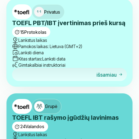
Patikrinkite kitus kursus
Privatus
TOEFL PBT/IBT įvertinimas prieš kursą
15
Protokolas
Lankstus laikas
Pamokos laikas: Lietuva (GMT+2)
Lanksti diena
Kitas startas:
Lanksti data
Gimtakalbiai instruktoriai