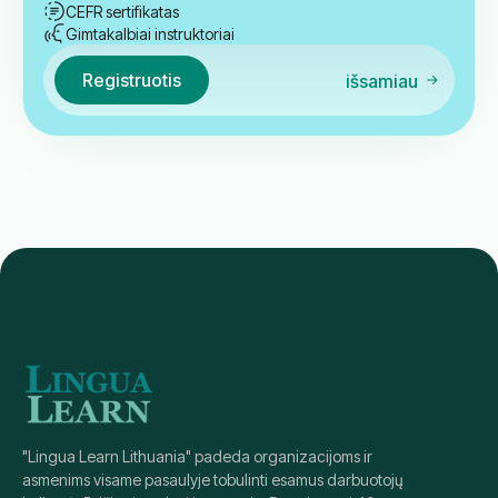
Japonų kalbos A1.2 pradedančiųjų
kursas
30
Akademinės valandos
Pradedantysis
A 1.2
€
219
18:00
-
19:30
Pamokos laikas: Lietuva (GMT+2)
Antradienis / Ketvirtadienis
Kursų pradžia: netrukus
CEFR sertifikatas
Gimtakalbiai instruktoriai
Registruotis
išsamiau