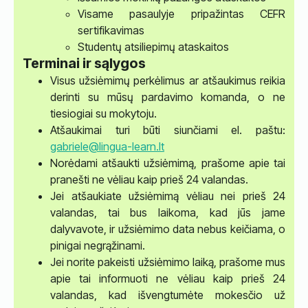
Visame pasaulyje pripažintas CEFR
sertifikavimas
Studentų atsiliepimų ataskaitos
Terminai ir sąlygos
Visus užsiėmimų perkėlimus ar atšaukimus reikia
derinti su mūsų pardavimo komanda, o ne
tiesiogiai su mokytoju.
Atšaukimai turi būti siunčiami el. paštu:
gabriele@lingua-learn.lt
Norėdami atšaukti užsiėmimą, prašome apie tai
pranešti ne vėliau kaip prieš 24 valandas.
Jei atšaukiate užsiėmimą vėliau nei prieš 24
valandas, tai bus laikoma, kad jūs jame
dalyvavote, ir užsiėmimo data nebus keičiama, o
pinigai negrąžinami.
Jei norite pakeisti užsiėmimo laiką, prašome mus
apie tai informuoti ne vėliau kaip prieš 24
valandas, kad išvengtumėte mokesčio už