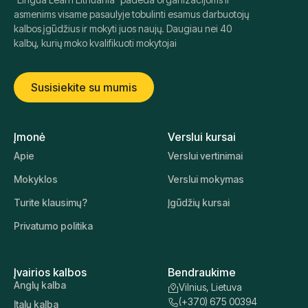
"Lingua Learn Lithuania" padeda organizacijoms ir
asmenims visame pasaulyje tobulinti esamus darbuotojų
kalbos įgūdžius ir mokyti juos naujų. Daugiau nei 40
kalbų, kurių moko kvalifikuoti mokytojai
Susisiekite su mumis
Įmonė
Verslui kursai
Apie
Verslui vertinimai