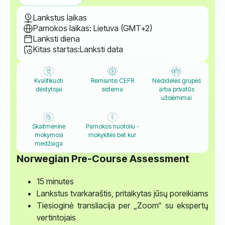
Lankstus laikas
Pamokos laikas: Lietuva (GMT+2)
Lanksti diena
Kitas startas:
Lanksti data
Kvalifikuoti
Remiantis CEFR
Nedidelės grupės
dėstytojai
sistema
arba privatūs
užsiėmimai
Skaitmeninė
Pamokos nuotoliu -
mokymosi
mokykitės bet kur
medžiaga
Norwegian Pre-Course Assessment
15 minutes
Lankstus tvarkaraštis, pritaikytas jūsų poreikiams
Tiesioginė transliacija per „Zoom“ su ekspertų
vertintojais