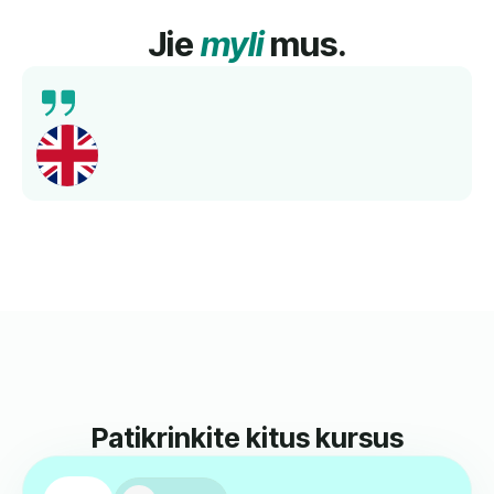
Jie
myli
mus.
Išsamus mokymas, kompetentingi mokytojai ir
geresnis kalbos mokėjimas per trumpą laiką.
Rekomenduojama!
Norbert
Kartu Su Mumis Mokėsi Anglų Kalbos.