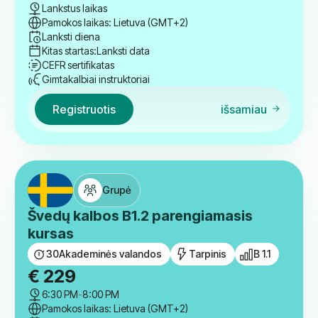
Privatus
Švedų privačios valandinės 1 valandos
trukmės pamokos
1
Valanda
A 1.1-B 2.1
€
38
Lankstus laikas
Pamokos laikas: Lietuva (GMT+2)
Lanksti diena
Kitas startas:
Lanksti data
CEFR sertifikatas
Gimtakalbiai instruktoriai
Registruotis
išsamiau