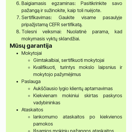
Baigiamasis egzaminas: Pasitikrinkite savo
pažangą ir sužinokite, kaip toli nuėjote.
Sertifikavimas: Gaukite visame pasaulyje
pripažįstamą CEFR sertifikatą.
Tolesni veiksmai: Nuolatinė parama, kad
mokymasis vyktų sklandžiai.
Mūsų garantija
Mokytojai
Gimtakalbiai, sertifikuoti mokytojai
Kvalifikuoti, turintys mokslo laipsnius ir
mokytojo pažymėjimus
Paslauga
Aukščiausio lygio klientų aptarnavimas
Kiekvienam mokiniui skirtas paskyros
vadybininkas
Ataskaitos
lankomumo ataskaitos po kiekvienos
pamokos
Išsamios mokinių pažangos ataskaitos