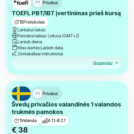
Patikrinkite kitus kursus
Privatus
TOEFL PBT/IBT įvertinimas prieš kursą
15
Protokolas
Lankstus laikas
Pamokos laikas: Lietuva (GMT+2)
Lanksti diena
Kitas startas:
Lanksti data
Gimtakalbiai instruktoriai
išsamiau