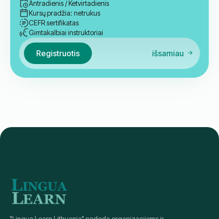
Grupė
Švedų kalbos B1.2 parengiamasis
kursas
30
Akademinės valandos
Tarpinis
B 1.1
€
229
6:30 PM
-
8:00 PM
Pamokos laikas: Lietuva (GMT+2)
Antradienis / Ketvirtadienis
Kursų pradžia: netrukus
CEFR sertifikatas
Gimtakalbiai instruktoriai
Registruotis
išsamiau