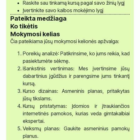
Raskite sau tinkamą kursą pagal savo žinių lygį
Įvertinkite savo kalbos mokėjimo lygį
Pateikta medžiaga
Ko tikėtis
Mokymosi kelias
Čia pateikiama jūsų mokymosi kelionės apžvalga:
Poreikių analizė: Patikrinsime, ko jums reikia, kad
pasiektumėte sėkmę.
Išankstinis vertinimas: Mes įvertinsime jūsų
dabartinius įgūdžius ir parengsime jums tinkantį
kursą.
Kurso dizainas: Asmeninis planas, pritaikytas
jūsų tikslams.
Kursų pristatymas: Įdomios ir įtraukiančios
internetinės pamokos, kurias veda gimtakalbiai
ekspertai.
Veiksmų planas: Gaukite asmeninius pamokų
planus.