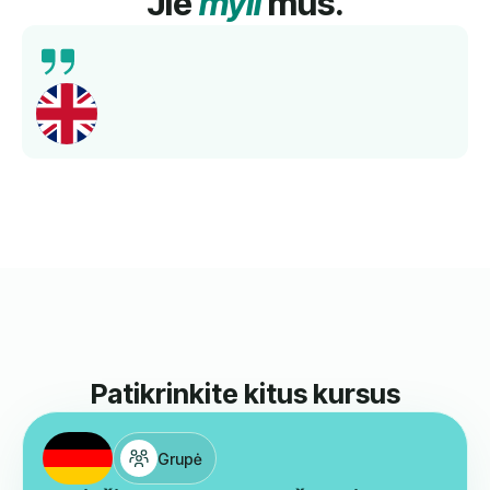
Jie
myli
mus.
Išsamus mokymas, kompetentingi mokytojai ir
geresnis kalbos mokėjimas per trumpą laiką.
Rekomenduojama!
Norbert
Kartu Su Mumis Mokėsi Anglų Kalbos.