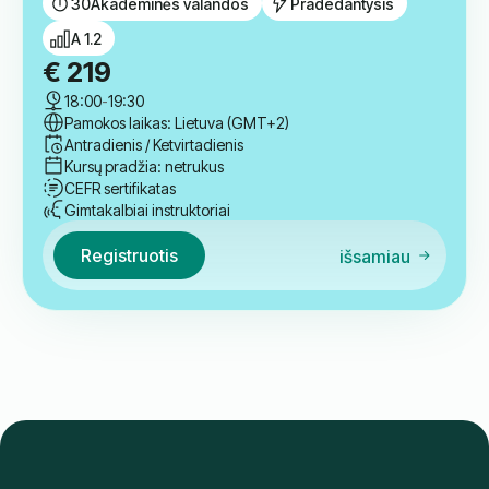
Registruotis
išsamiau
Grupė
Anglų kalbos A1.2 pradedančiųjų
kursas
30
Akademinės valandos
Pradedantysis
A 1.2
€
219
18:00
-
19:30
Pamokos laikas: Lietuva (GMT+2)
Antradienis / Ketvirtadienis
Kursų pradžia: netrukus
CEFR sertifikatas
Gimtakalbiai instruktoriai