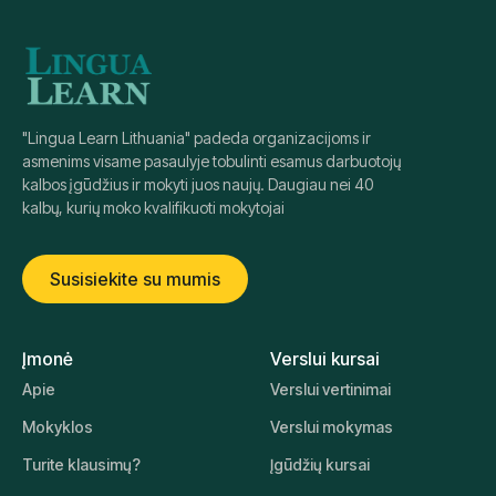
Registruotis
išsamiau
"Lingua Learn Lithuania" padeda organizacijoms ir
asmenims visame pasaulyje tobulinti esamus darbuotojų
kalbos įgūdžius ir mokyti juos naujų. Daugiau nei 40
kalbų, kurių moko kvalifikuoti mokytojai