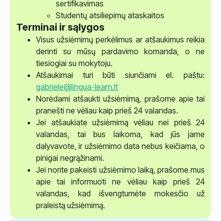
sertifikavimas
Studentų atsiliepimų ataskaitos
Terminai ir sąlygos
Visus užsiėmimų perkėlimus ar atšaukimus reikia
derinti su mūsų pardavimo komanda, o ne
tiesiogiai su mokytoju.
Atšaukimai turi būti siunčiami el. paštu:
gabriele@lingua-learn.lt
Norėdami atšaukti užsiėmimą, prašome apie tai
pranešti ne vėliau kaip prieš 24 valandas.
Jei atšaukiate užsiėmimą vėliau nei prieš 24
valandas, tai bus laikoma, kad jūs jame
dalyvavote, ir užsiėmimo data nebus keičiama, o
pinigai negrąžinami.
Jei norite pakeisti užsiėmimo laiką, prašome mus
apie tai informuoti ne vėliau kaip prieš 24
valandas, kad išvengtumėte mokesčio už
praleistą užsiėmimą.