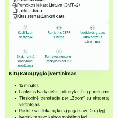
Pamokos laikas: Lietuva (GMT+2)
Lanksti diena
Kitas startas:
Lanksti data
Kvalifikuoti
Remiantis CEFR
Nedidelės grupės
dėstytojai
sistema
arba privatūs
užsiėmimai
Skaitmeninė
Pamokos nuotoliu -
mokymosi
mokykitės bet kur
medžiaga
Kitų kalbų lygio įvertinimas
15 minutes
Lankstus tvarkaraštis, pritaikytas jūsų poreikiams
Tiesioginė transliacija per „Zoom“ su ekspertų
vertintojais
Raskite sau tinkamą kursą pagal savo žinių lygį
Įvertinkite savo kalbos mokėjimo lygį