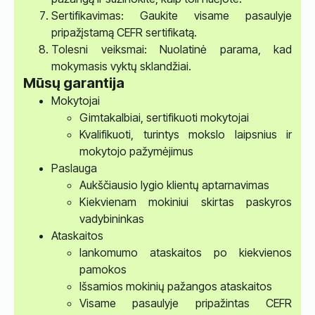
Sertifikavimas: Gaukite visame pasaulyje
pripažįstamą CEFR sertifikatą.
Tolesni veiksmai: Nuolatinė parama, kad
mokymasis vyktų sklandžiai.
Mūsų garantija
Mokytojai
Gimtakalbiai, sertifikuoti mokytojai
Kvalifikuoti, turintys mokslo laipsnius ir
mokytojo pažymėjimus
Paslauga
Aukščiausio lygio klientų aptarnavimas
Kiekvienam mokiniui skirtas paskyros
vadybininkas
Ataskaitos
lankomumo ataskaitos po kiekvienos
pamokos
Išsamios mokinių pažangos ataskaitos
Visame pasaulyje pripažintas CEFR