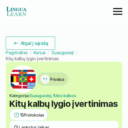
Atgal į sąrašą
Pagrindinis
Kursai
Suaugusieji
Kitų kalbų lygio įvertinimas
Privatus
Kategorija:
Suaugusieji, Kitos kalbos
Kitų kalbų lygio įvertinimas
15
Protokolas
Lankstus laikas