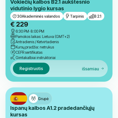
Patikrinkite kitus kursus
Grupė
Vokiečių kalbos B2.1 aukštesnio
vidutinio lygio kursas
30
Akademinės valandos
Tarpinis
B 2.1
€
229
6:30 PM
-
8:00 PM
Pamokos laikas: Lietuva (GMT+2)
Antradienis / Ketvirtadienis
Kursų pradžia: netrukus
CEFR sertifikatas
Gimtakalbiai instruktoriai