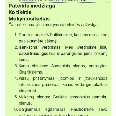
Pateikta medžiaga
Ko tikėtis
Mokymosi kelias
Čia pateikiama jūsų mokymosi kelionės apžvalga:
Poreikių analizė: Patikrinsime, ko jums reikia, kad
pasiektumėte sėkmę.
Išankstinis vertinimas: Mes įvertinsime jūsų
dabartinius įgūdžius ir parengsime jums tinkantį
kursą.
Kurso dizainas: Asmeninis planas, pritaikytas
jūsų tikslams.
Kursų pristatymas: Įdomios ir įtraukiančios
internetinės pamokos, kurias veda gimtakalbiai
ekspertai.
Veiksmų planas: Gaukite asmeninius pamokų
planus.
Baigiamasis egzaminas: Pasitikrinkite savo
pažangą ir sužinokite, kaip toli nuėjote.