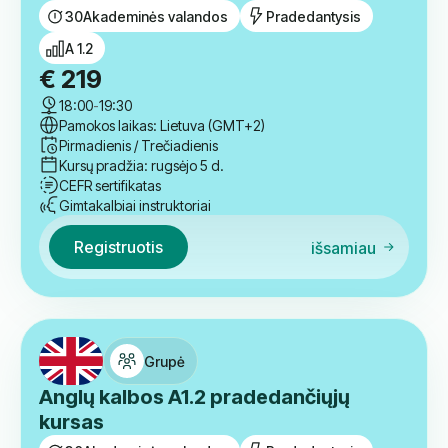
Registruotis
išsamiau
Grupė
Ispanų kalbos A1.2 pradedančiųjų
kursas
30
Akademinės valandos
Pradedantysis
A 1.2
€
219
18:00
-
19:30
Pamokos laikas: Lietuva (GMT+2)
Pirmadienis / Trečiadienis
Kursų pradžia: rugsėjo 5 d.
CEFR sertifikatas
Gimtakalbiai instruktoriai