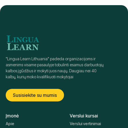
"Lingua Learn Lithuania" padeda organizacijoms ir
asmenims visame pasaulyje tobulinti esamus darbuotojų
kalbos įgūdžius ir mokyti juos naujų. Daugiau nei 40
kalbų, kurių moko kvalifikuoti mokytojai
Susisiekite su mumis
Įmonė
Verslui kursai
Apie
Verslui vertinimai