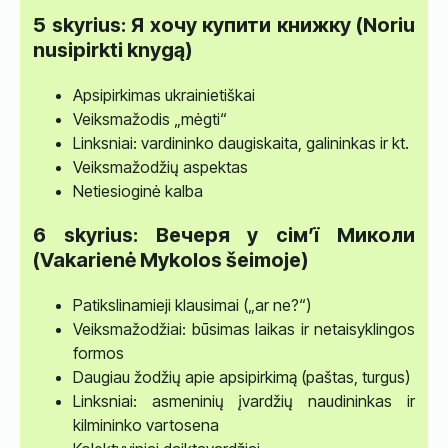
5 skyrius: Я хочу купити книжку (Noriu
nusipirkti knygą)
Apsipirkimas ukrainietiškai
Veiksmažodis „mėgti“
Linksniai: vardininko daugiskaita, galininkas ir kt.
Veiksmažodžių aspektas
Netiesioginė kalba
6 skyrius: Вечеря у сім’ї Миколи
(Vakarienė Mykolos šeimoje)
Patikslinamieji klausimai („ar ne?“)
Veiksmažodžiai: būsimas laikas ir netaisyklingos
formos
Daugiau žodžių apie apsipirkimą (paštas, turgus)
Linksniai: asmeninių įvardžių naudininkas ir
kilmininko vartosena