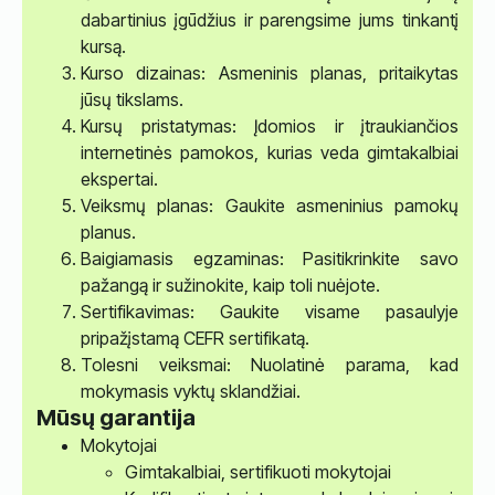
dabartinius įgūdžius ir parengsime jums tinkantį
kursą.
Kurso dizainas: Asmeninis planas, pritaikytas
jūsų tikslams.
Kursų pristatymas: Įdomios ir įtraukiančios
internetinės pamokos, kurias veda gimtakalbiai
ekspertai.
Veiksmų planas: Gaukite asmeninius pamokų
planus.
Baigiamasis egzaminas: Pasitikrinkite savo
pažangą ir sužinokite, kaip toli nuėjote.
Sertifikavimas: Gaukite visame pasaulyje
pripažįstamą CEFR sertifikatą.
Tolesni veiksmai: Nuolatinė parama, kad
mokymasis vyktų sklandžiai.
Mūsų garantija
Mokytojai
Gimtakalbiai, sertifikuoti mokytojai