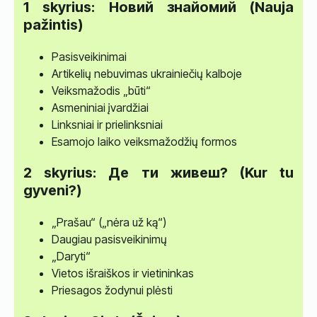
1 skyrius: Новий знайомий (Nauja
pažintis)
Pasisveikinimai
Artikelių nebuvimas ukrainiečių kalboje
Veiksmažodis „būti“
Asmeniniai įvardžiai
Linksniai ir prielinksniai
Esamojo laiko veiksmažodžių formos
2 skyrius: Де ти живеш? (Kur tu
gyveni?)
„Prašau“ („nėra už ką“)
Daugiau pasisveikinimų
„Daryti“
Vietos išraiškos ir vietininkas
Priesagos žodynui plėsti