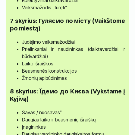
Kolektyviniai daiktavardžiai
Veiksmažodis „turėti“
7 skyrius: Гуляємо по місту (Vaikštome
po miestą)
Judėjimo veiksmažodžiai
Prielinksniai ir naudininkas (daiktavardžiai ir
būdvardžiai)
Laiko išraiškos
Beasmenės konstrukcijos
Žmonių apibūdinimas
8 skyrius: Їдемо до Києва (Vykstame į
Kyjivą)
Savas / nuosavas“
Daugiau laiko ir beasmenių išraiškų
Įnagininkas
Daugiau vardininko daugiskaitos formų