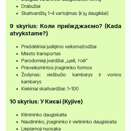
Drabužiai
Skaitvardžių 1–4 vartojimas (ir jų daugikliai)
9 skyrius: Коли приїжджаємо? (Kada
atvykstame?)
Priešdėliniai judėjimo veiksmažodžiai
Miesto transportas
Parodomieji įvardžiai „цей, той“
Prieveiksmintos įnagininko formos
Žodynas: viešbučio kambarys ir vonios
kambarys
Kiekiniai skaitvardžiai: 1–100
10 skyrius: У Києві (Kyjive)
Kilmininko daugiskaita
Naudininko, įnagininko ir vietininko daugiskaita
Liepiamoji nuosaka