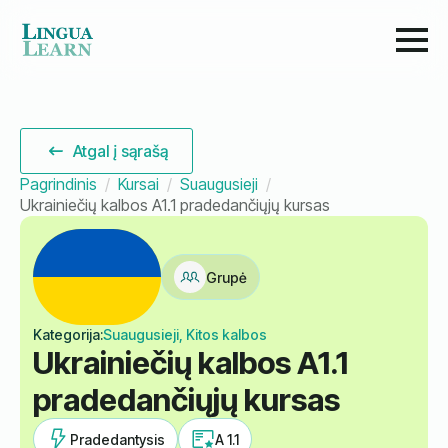
Atgal į sąrašą
Pagrindinis
Kursai
Suaugusieji
Ukrainiečių kalbos A1.1 pradedančiųjų kursas
Grupė
Kategorija:
Suaugusieji, Kitos kalbos
Ukrainiečių kalbos A1.1
pradedančiųjų kursas
Pradedantysis
A 1.1