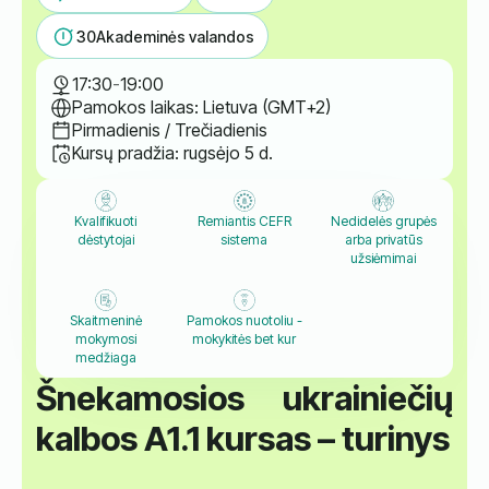
30
Akademinės valandos
17:30
-
19:00
Pamokos laikas: Lietuva (GMT+2)
Pirmadienis / Trečiadienis
Kursų pradžia: rugsėjo 5 d.
Kvalifikuoti
Remiantis CEFR
Nedidelės grupės
dėstytojai
sistema
arba privatūs
užsiėmimai
Skaitmeninė
Pamokos nuotoliu -
mokymosi
mokykitės bet kur
medžiaga
Šnekamosios ukrainiečių
kalbos A1.1 kursas – turinys