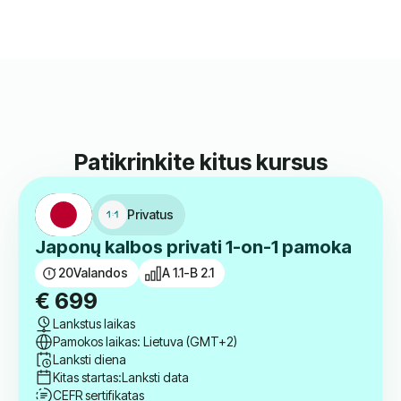
Patikrinkite kitus kursus
Privatus
Japonų kalbos privati 1-on-1 pamoka
20
Valandos
A 1.1-B 2.1
€
699
Lankstus laikas
Pamokos laikas: Lietuva (GMT+2)
Lanksti diena
Kitas startas:
Lanksti data
CEFR sertifikatas