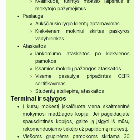
Kvalifikuoti, turintys mokslo laipsnius ir
mokytojo pažymėjimus
Paslauga
Aukščiausio lygio klientų aptarnavimas
Kiekvienam mokiniui skirtas paskyros
vadybininkas
Ataskaitos
lankomumo ataskaitos po kiekvienos
pamokos
Išsamios mokinių pažangos ataskaitos
Visame pasaulyje pripažintas CEFR
sertifikavimas
Studentų atsiliepimų ataskaitos
Terminai ir sąlygos
Į kursų mokestį įskaičiuota viena skaitmeninė
mokymosi medžiagos kopija. Jei pageidaujate
spausdintinės kopijos, galite ją įsigyti iš mūsų
rekomenduojamo tiekėjo už papildomą mokestį.
Viešoms grupinėms pamokoms skiriama 30