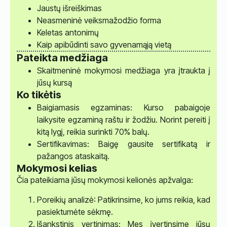
Jaustų išreiškimas
Neasmeninė veiksmažodžio forma
Keletas antonimų
Kaip apibūdinti savo gyvenamąją vietą
Pateikta medžiaga
Skaitmeninė mokymosi medžiaga yra įtraukta į
jūsų kursą
Ko tikėtis
Baigiamasis egzaminas: Kurso pabaigoje
laikysite egzaminą raštu ir žodžiu. Norint pereiti į
kitą lygį, reikia surinkti 70% balų.
Sertifikavimas: Baigę gausite sertifikatą ir
pažangos ataskaitą.
Mokymosi kelias
Čia pateikiama jūsų mokymosi kelionės apžvalga:
Poreikių analizė: Patikrinsime, ko jums reikia, kad
pasiektumėte sėkmę.
Išankstinis vertinimas: Mes įvertinsime jūsų