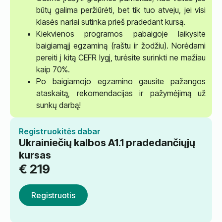
būtų galima peržiūrėti, bet tik tuo atveju, jei visi
klasės nariai sutinka prieš pradedant kursą.
Kiekvienos programos pabaigoje laikysite
baigiamąjį egzaminą (raštu ir žodžiu). Norėdami
pereiti į kitą CEFR lygį, turėsite surinkti ne mažiau
kaip 70%.
Po baigiamojo egzamino gausite pažangos
ataskaitą, rekomendacijas ir pažymėjimą už
sunkų darbą!
Registruokitės dabar
Ukrainiečių kalbos A1.1 pradedančiųjų
kursas
€
219
Registruotis