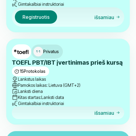
Gimtakalbiai instruktoriai
Registruotis
išsamiau
Privatus
TOEFL PBT/IBT įvertinimas prieš kursą
15
Protokolas
Lankstus laikas
Pamokos laikas: Lietuva (GMT+2)
Lanksti diena
Kitas startas:
Lanksti data
Gimtakalbiai instruktoriai
išsamiau