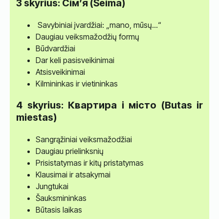
3 skyrius: Сім’я (Šeima)
Savybiniai įvardžiai: „mano, mūsų...“
Daugiau veiksmažodžių formų
Būdvardžiai
Dar keli pasisveikinimai
Atsisveikinimai
Kilmininkas ir vietininkas
4 skyrius: Квартира і місто (Butas ir
miestas)
Sangrąžiniai veiksmažodžiai
Daugiau prielinksnių
Prisistatymas ir kitų pristatymas
Klausimai ir atsakymai
Jungtukai
Šauksmininkas
Būtasis laikas