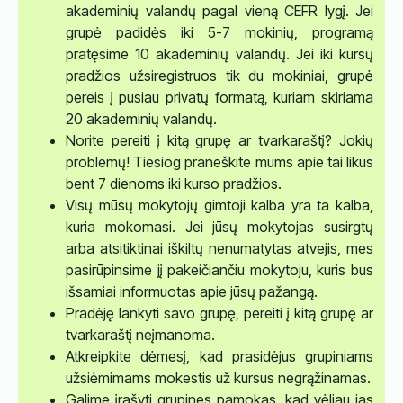
akademinių valandų pagal vieną CEFR lygį. Jei
grupė padidės iki 5-7 mokinių, programą
pratęsime 10 akademinių valandų. Jei iki kursų
pradžios užsiregistruos tik du mokiniai, grupė
pereis į pusiau privatų formatą, kuriam skiriama
20 akademinių valandų.
Norite pereiti į kitą grupę ar tvarkaraštį? Jokių
problemų! Tiesiog praneškite mums apie tai likus
bent 7 dienoms iki kurso pradžios.
Visų mūsų mokytojų gimtoji kalba yra ta kalba,
kuria mokomasi. Jei jūsų mokytojas susirgtų
arba atsitiktinai iškiltų nenumatytas atvejis, mes
pasirūpinsime jį pakeičiančiu mokytoju, kuris bus
išsamiai informuotas apie jūsų pažangą.
Pradėję lankyti savo grupę, pereiti į kitą grupę ar
tvarkaraštį neįmanoma.
Atkreipkite dėmesį, kad prasidėjus grupiniams
užsiėmimams mokestis už kursus negrąžinamas.
Galime įrašyti grupines pamokas, kad vėliau jas