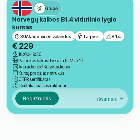
Grupė
Norvegų kalbos B1.4 vidutinio lygio
kursas
30
Akademinės valandos
Tarpinis
B 1.4
€
229
18:00
-
19:30
Pamokos laikas: Lietuva (GMT+2)
Antradienis / Ketvirtadienis
Kursų pradžia: netrukus
CEFR sertifikatas
Gimtakalbiai instruktoriai
Registruotis
išsamiau