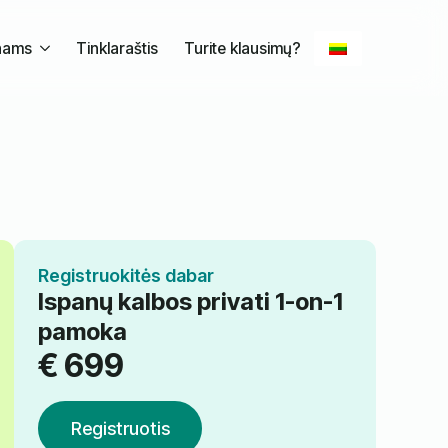
nams
Tinklaraštis
Turite klausimų?
Registruokitės dabar
Ispanų kalbos privati 1-on-1
pamoka
€
699
Registruotis