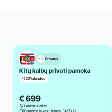
Privatus
Kitų kalbų privati pamoka
20
Valandos
€
699
Lankstus laikas
Pamokos laikas: Lietuva (GMT+2)