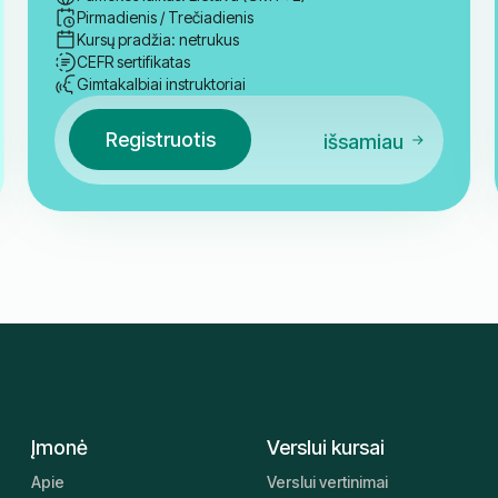
Pirmadienis / Trečiadienis
Kursų pradžia: netrukus
CEFR sertifikatas
Gimtakalbiai instruktoriai
Registruotis
išsamiau
Įmonė
Verslui kursai
Apie
Verslui vertinimai