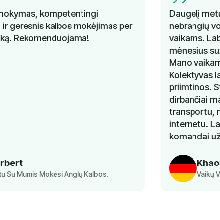
Daugelį metų nesėkmingai ieškojau gerų ir
nebrangių vokiečių kalbos pamokų savo
vaikams. Labai džiaugiuosi, kad prieš kelis
mėnesius sužinojau apie "Lingua Learn".
Mano vaikams pamokos labai patinka.
Kolektyvas labai padeda, o kainos labai
priimtinos. Svarbiausia, kad man, kaip
dirbančiai mamai, nereikia rūpintis
transportu, nes užsiėmimai vyksta
internetu. Labai ačiū "Lingua Learn"
komandai už puikią paslaugą.
Khaoula Aousji
Vaikų Vokiečių Kalbos Pamoka Tėvai