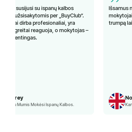
Išsamus mokymas, kompetentingi
mokytojai ir geresnis kalbos mokėjimas per
trumpą laiką. Rekomenduojama!
–
Norbert
Kartu Su Mumis Mokėsi Anglų Kalbos.