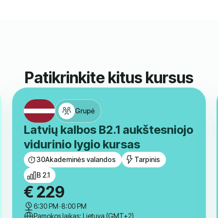
Patikrinkite kitus kursus
Grupė
Latvių kalbos B2.1 aukštesniojo
vidurinio lygio kursas
30
Akademinės valandos
Tarpinis
B 2.1
€
229
6:30 PM
-
8:00 PM
Pamokos laikas: Lietuva (GMT+2)