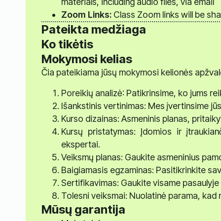
materials, including audio files, via email
Zoom Links:
Class Zoom links will be sh
Pateikta medžiaga
Ko tikėtis
Mokymosi kelias
Čia pateikiama jūsų mokymosi kelionės apžval
Poreikių analizė: Patikrinsime, ko jums r
Išankstinis vertinimas: Mes įvertinsime jū
Kurso dizainas: Asmeninis planas, pritaiky
Kursų pristatymas: Įdomios ir įtraukia
ekspertai.
Veiksmų planas: Gaukite asmeninius pamo
Baigiamasis egzaminas: Pasitikrinkite savo
Sertifikavimas: Gaukite visame pasaulyje 
Tolesni veiksmai: Nuolatinė parama, kad 
Mūsų garantija