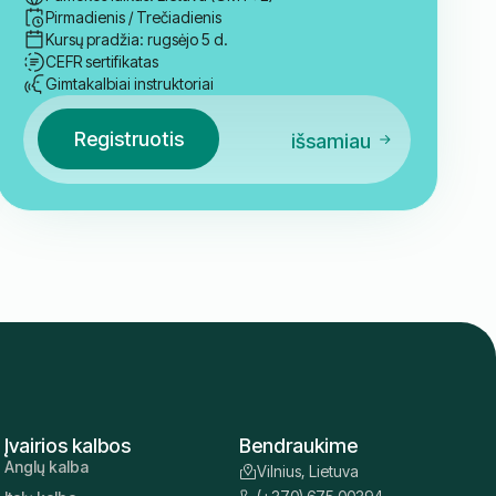
Pirmadienis / Trečiadienis
Kursų pradžia: rugsėjo 5 d.
CEFR sertifikatas
Gimtakalbiai instruktoriai
Registruotis
išsamiau
Įvairios kalbos
Bendraukime
Anglų kalba
Vilnius, Lietuva