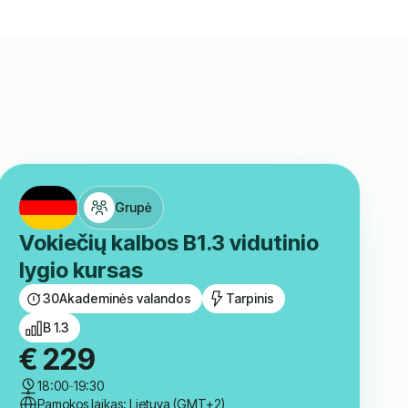
Grupė
Vokiečių kalbos B1.3 vidutinio
lygio kursas
30
Akademinės valandos
Tarpinis
B 1.3
€
229
18:00
-
19:30
Pamokos laikas: Lietuva (GMT+2)