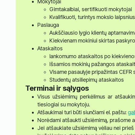
Mokytojai
Gimtakalbiai, sertifikuoti mokytojai
Kvalifikuoti, turintys mokslo laipsni
Paslauga
Aukščiausio lygio klientų aptarnavi
Kiekvienam mokiniui skirtas paskyr
Ataskaitos
lankomumo ataskaitos po kiekvien
Išsamios mokinių pažangos ataskai
Visame pasaulyje pripažintas CEFR s
Studentų atsiliepimų ataskaitos
Terminai ir sąlygos
Visus užsiėmimų perkėlimus ar atšauki
tiesiogiai su mokytoju.
Atšaukimai turi būti siunčiami el. paštu:
gab
Norėdami atšaukti užsiėmimą, prašome apie
Jei atšaukiate užsiėmimą vėliau nei prieš