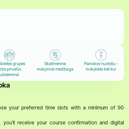
idelės grupės
Skaitmeninė
Pamokos nuotoliu -
rba privatūs
mokymosi medžiaga
mokykitės bet kur
užsiėmimai
moka
se your preferred time slots with a minimum of 90
ou'll receive your course confirmation and digital