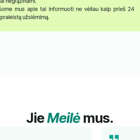
ai negrąžinami.
ašome mus apie tai informuoti ne vėliau kaip prieš 24
praleistą užsiėmimą.
Jie
Meilė
mus.