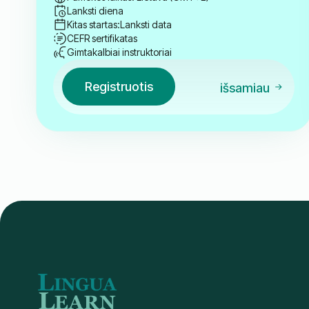
Lanksti diena
Kitas startas:
Lanksti data
CEFR sertifikatas
Gimtakalbiai instruktoriai
Registruotis
išsamiau