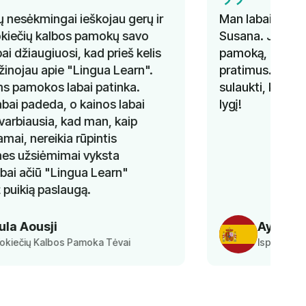
Man labai patiko ispanų kalbos kursai su
Susana. Ji sugebėjo keisti temas kiekvieną
pamoką, kartu pateikdama gramatikos
pratimus. Išmokau labai daug. Negaliu
sulaukti, kada galėsiu tęsti ir pagerinti savo
lygį!
Ayesha
Ispanų Kalbos Klasės Mokinys