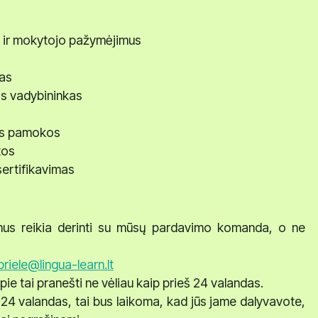
us ir mokytojo pažymėjimus
mas
os vadybininkas
os pamokos
tos
ertifikavimas
mus reikia derinti su mūsų pardavimo komanda, o ne
riele@lingua-learn.lt
 tai pranešti ne vėliau kaip prieš 24 valandas.
 24 valandas, tai bus laikoma, kad jūs jame dalyvavote,