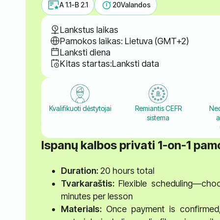
A 1.1-B 2.1
20
Valandos
Lankstus laikas
Pamokos laikas: Lietuva (GMT+2)
Lanksti diena
Kitas startas:
Lanksti data
Kvalifikuoti dėstytojai
Remiantis CEFR
Ned
sistema
a
Ispanų kalbos privati 1-on-1 pa
Duration:
20 hours total
Tvarkaraštis:
Flexible scheduling—choo
minutes per lesson
Materials:
Once payment is confirmed, y