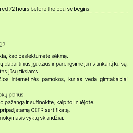
ared 72 hours before the course begins
ga:
eikia, kad pasiektumėte sėkmę.
sų dabartinius įgūdžius ir parengsime jums tinkantį kursą.
tas jūsų tikslams.
nčios internetinės pamokos, kurias veda gimtakalbiai
kų planus.
 pažangą ir sužinokite, kaip toli nuėjote.
pripažįstamą CEFR sertifikatą.
mokymasis vyktų sklandžiai.