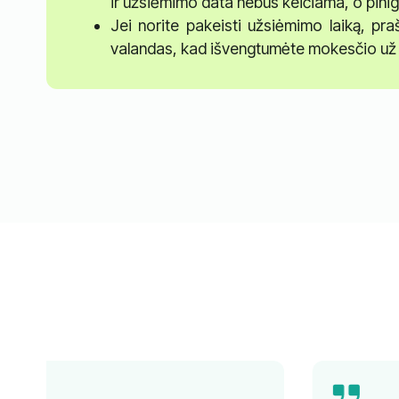
ir užsiėmimo data nebus keičiama, o pinig
Jei norite pakeisti užsiėmimo laiką, pr
valandas, kad išvengtumėte mokesčio už 