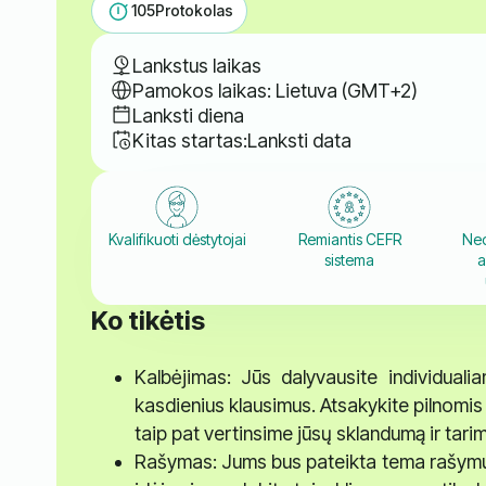
105
Protokolas
Lankstus laikas
Pamokos laikas: Lietuva (GMT+2)
Lanksti diena
Kitas startas:
Lanksti data
Kvalifikuoti dėstytojai
Remiantis CEFR
Ned
sistema
a
Ko tikėtis
Kalbėjimas: Jūs dalyvausite individuali
kasdienius klausimus. Atsakykite pilnomi
taip pat vertinsime jūsų sklandumą ir tarim
Rašymas: Jums bus pateikta tema rašymui. 