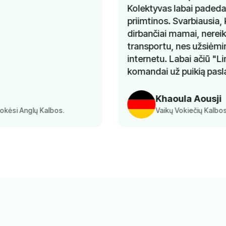
Kolektyvas labai padeda, o kainos labai
priimtinos. Svarbiausia, kad man, kaip
dirbančiai mamai, nereikia rūpintis
transportu, nes užsiėmimai vyksta
internetu. Labai ačiū "Lingua Learn"
komandai už puikią paslaugą.
Khaoula Aousji
Vaikų Vokiečių Kalbos Pamoka Tėvai