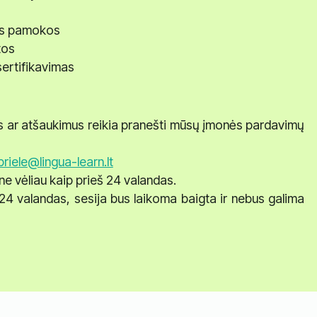
os pamokos
tos
ertifikavimas
s ar atšaukimus reikia pranešti mūsų įmonės pardavimų
riele@lingua-learn.lt
e vėliau kaip prieš 24 valandas.
24 valandas, sesija bus laikoma baigta ir nebus galima