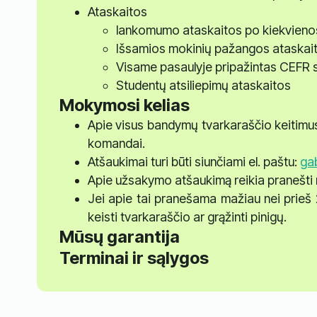
Ataskaitos
lankomumo ataskaitos po kiekvien
Išsamios mokinių pažangos ataskai
Visame pasaulyje pripažintas CEFR s
Studentų atsiliepimų ataskaitos
Mokymosi kelias
Apie visus bandymų tvarkaraščio keitimu
komandai.
Atšaukimai turi būti siunčiami el. paštu:
gab
Apie užsakymo atšaukimą reikia pranešti n
Jei apie tai pranešama mažiau nei prieš 
keisti tvarkaraščio ar grąžinti pinigų.
Mūsų garantija
Terminai ir sąlygos