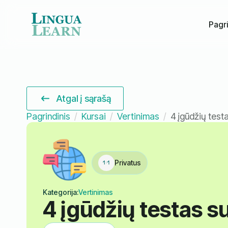
Pagri
Atgal į sąrašą
Pagrindinis
Kursai
Vertinimas
4 įgūdžių test
Privatus
Kategorija:
Vertinimas
4 įgūdžių testas s