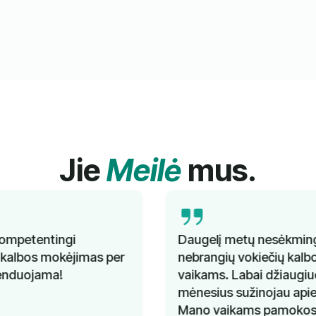
Jie
Meilė
mus.
Daugelį metų nesėkmingai ieškojau gerų ir
nebrangių vokiečių kalbos pamokų savo
vaikams. Labai džiaugiuosi, kad prieš kelis
mėnesius sužinojau apie "Lingua Learn".
Mano vaikams pamokos labai patinka.