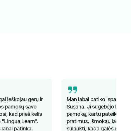
Man labai patiko ispanų kalbos kursai su
Susana. Ji sugebėjo keisti temas kiekvieną
pamoką, kartu pateikdama gramatikos
pratimus. Išmokau labai daug. Negaliu
sulaukti, kada galėsiu tęsti ir pagerinti savo