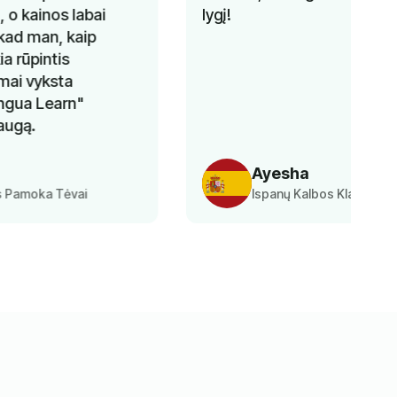
lygį!
Ayesha
Ispanų Kalbos Klasės Mokinys