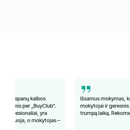
Išsamus mokymas, kompetentingi
mokytojai ir geresnis kalbos mokėjimas per
trumpą laiką. Rekomenduojama!
–