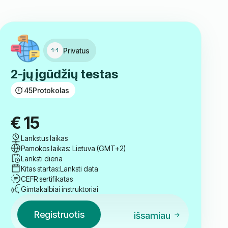
Privatus
2-jų įgūdžių testas
45
Protokolas
€
15
Lankstus laikas
Pamokos laikas: Lietuva (GMT+2)
Lanksti diena
Kitas startas:
Lanksti data
CEFR sertifikatas
Gimtakalbiai instruktoriai
Registruotis
išsamiau