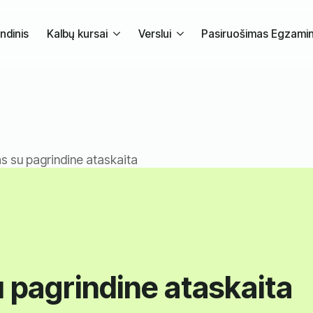
ndinis
Kalbų kursai
Verslui
Pasiruošimas Egzami
as su pagrindine ataskaita
u pagrindine ataskaita