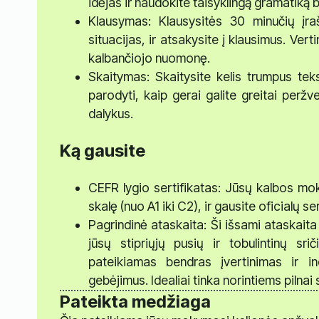
idėjas ir naudokite taisyklingą gramatiką 
Klausymas: Klausysitės 30 minučių įr
situacijas, ir atsakysite į klausimus. Ve
kalbančiojo nuomonę.
Skaitymas: Skaitysite kelis trumpus tek
parodyti, kaip gerai galite greitai peržve
dalykus.
Ką gausite
CEFR lygio sertifikatas: Jūsų kalbos mo
skalę (nuo A1 iki C2), ir gausite oficialų ser
Pagrindinė ataskaita: Ši išsami ataskaita 
jūsų stipriųjų pusių ir tobulintinų sri
pateikiamas bendras įvertinimas ir in
gebėjimus. Idealiai tinka norintiems pilnai 
Pateikta medžiaga