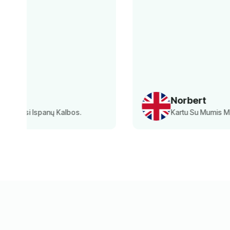
Norbert
Kartu Su Mumis Mokėsi Anglų Kalbos.