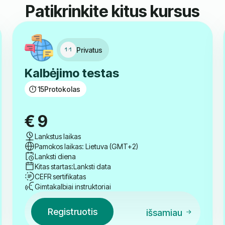
Patikrinkite kitus kursus
Privatus
Kalbėjimo testas
15
Protokolas
€
9
Lankstus laikas
Pamokos laikas: Lietuva (GMT+2)
Lanksti diena
Kitas startas:
Lanksti data
CEFR sertifikatas
Gimtakalbiai instruktoriai
Registruotis
išsamiau