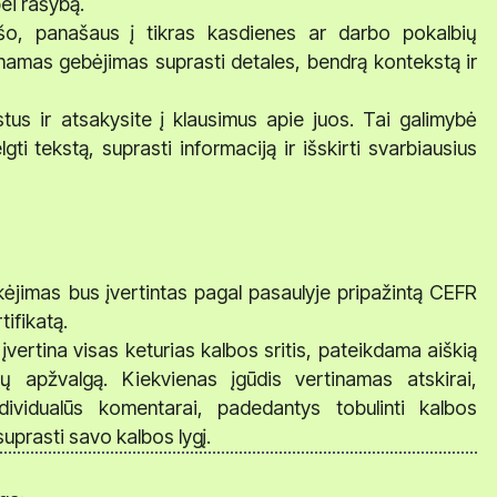
bei rašybą.
ašo, panašaus į tikras kasdienes ar darbo pokalbių
rtinamas gebėjimas suprasti detales, bendrą kontekstą ir
stus ir atsakysite į klausimus apie juos. Tai galimybė
lgti tekstą, suprasti informaciją ir išskirti svarbiausius
kėjimas bus įvertintas pagal pasaulyje pripažintą CEFR
tifikatą.
įvertina visas keturias kalbos sritis, pateikdama aiškią
čių apžvalgą. Kiekvienas įgūdis vertinamas atskirai,
dividualūs komentarai, padedantys tobulinti kalbos
suprasti savo kalbos lygį.