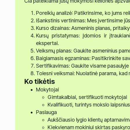
Čia pateikiama jūsų mokymosi kelionės apžval
Poreikių analizė: Patikrinsime, ko jums r
Išankstinis vertinimas: Mes įvertinsime jū
Kurso dizainas: Asmeninis planas, pritaiky
Kursų pristatymas: Įdomios ir įtraukia
ekspertai.
Veiksmų planas: Gaukite asmeninius pamo
Baigiamasis egzaminas: Pasitikrinkite savo
Sertifikavimas: Gaukite visame pasaulyje 
Tolesni veiksmai: Nuolatinė parama, kad 
Ko tikėtis
Mokytojai
Gimtakalbiai, sertifikuoti mokytojai
Kvalifikuoti, turintys mokslo laipsni
Paslauga
Aukščiausio lygio klientų aptarnavi
Kiekvienam mokiniui skirtas paskyr