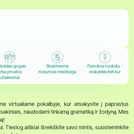
idelės grupės
Skaitmeninė
Pamokos nuotoliu -
rba privatūs
mokymosi medžiaga
mokykitės bet kur
užsiėmimai
ame virtualiame pokalbyje, kur atsakysite į paprastus
s sakiniais, naudodami tinkamą gramatiką ir žodyną. Mes
ą!
Tiesiog aiškiai išreikškite savo mintis, susisteminkite