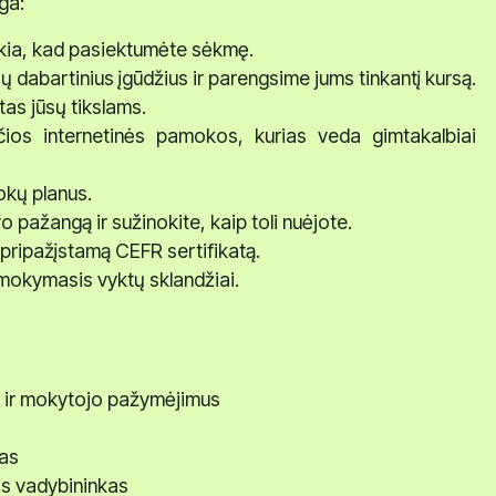
ga:
eikia, kad pasiektumėte sėkmę.
sų dabartinius įgūdžius ir parengsime jums tinkantį kursą.
tas jūsų tikslams.
nčios internetinės pamokos, kurias veda gimtakalbiai
kų planus.
 pažangą ir sužinokite, kaip toli nuėjote.
pripažįstamą CEFR sertifikatą.
mokymasis vyktų sklandžiai.
us ir mokytojo pažymėjimus
mas
os vadybininkas