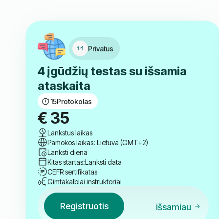
Privatus
4 įgūdžių testas su išsamia
ataskaita
15
Protokolas
€
35
Lankstus laikas
Pamokos laikas: Lietuva (GMT+2)
Lanksti diena
Kitas startas:
Lanksti data
CEFR sertifikatas
Gimtakalbiai instruktoriai
Registruotis
išsamiau