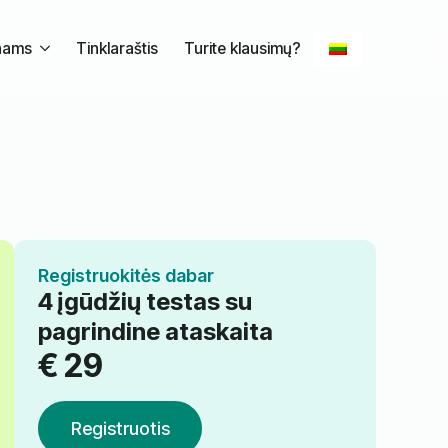
nams
Tinklaraštis
Turite klausimų?
Registruokitės dabar
4 įgūdžių testas su
pagrindine ataskaita
€
29
Registruotis