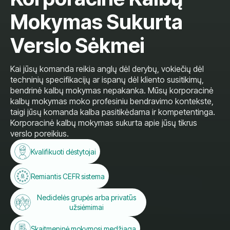
Mokymas Sukurta
Verslo Sėkmei
Kai jūsų komanda reikia anglų dėl derybų, vokiečių dėl
techninių specifikacijų ar ispanų dėl kliento susitikimų,
bendrinė kalbų mokymas nepakanka. Mūsų korporacinė
kalbų mokymas moko profesiniu bendravimo kontekste,
taigi jūsų komanda kalba pasitikėdama ir kompetentinga.
Korporacinė kalbų mokymas sukurta apie jūsų tikrus
verslo poreikius.
Kvalifikuoti dėstytojai
Remiantis CEFR sistema
Nedidelės grupės arba privatūs
užsiėmimai
Skaitmeninė mokymosi medžiaga