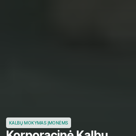
KALBŲ MOKYMAS ĮMONĖMS
Korporacinė Kalbų