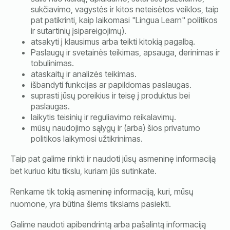
sukčiavimo, vagystės ir kitos neteisėtos veiklos, taip
pat patikrinti, kaip laikomasi "Lingua Learn" politikos
ir sutartinių įsipareigojimų).
atsakyti į klausimus arba teikti kitokią pagalbą.
Paslaugų ir svetainės teikimas, apsauga, derinimas ir
tobulinimas.
ataskaitų ir analizės teikimas.
išbandyti funkcijas ar papildomas paslaugas.
suprasti jūsų poreikius ir teisę į produktus bei
paslaugas.
laikytis teisinių ir reguliavimo reikalavimų.
mūsų naudojimo sąlygų ir (arba) šios privatumo
politikos laikymosi užtikrinimas.
Taip pat galime rinkti ir naudoti jūsų asmeninę informaciją
bet kuriuo kitu tikslu, kuriam jūs sutinkate.
Renkame tik tokią asmeninę informaciją, kuri, mūsų
nuomone, yra būtina šiems tikslams pasiekti.
Galime naudoti apibendrintą arba pašalintą informaciją