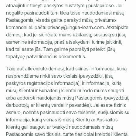
atnaujinti ir taisyti paskyros nustatymų puslapiuose. Jei
negalite pasinaudoti tam tikra teise naudodamiesi mūsų
Paslaugomis, visada galite parašyti mūsų privatumo
komandai el. paštu privacy@lingua-learn.com. Atkreipkite
dėmesį, kad jei siunčiate mums užklausą, susijusią su jūsų
asmenine informacija, prieš atsakydami turime įsitikinti,
kad tai esate jūs. Tam galime paprašyti pateikti jūsų
tapatybę patvirtinančius dokumentus.
Taip pat atkreipkite dėmesį, kad skiriasi informacija, kurią
nusprendžiame rinkti savo tikslais (pavyzdžiui, jūsų
paskyros registracijos informacija), ir informacija, kurią
mūsų Klientai ir Buhalterių klientai nurodo mums saugoti
arba apdoroti naudojantis mūsų Paslaugomis (pavyzdžiui,
darbuotojų ar klientų vardai ir pavardės). Jei esate fizinis
asmuo, norintis pasinaudoti savo teisėmis, susijusiomis su
informacija, kurią vienas iš mūsų Klientų ar Apskaitos
klientų gali saugoti ar tvarkyti naudodamasis mūsų
Paslaugomis savo tikslais, turite tiesiogiai kreiptis į Klientą