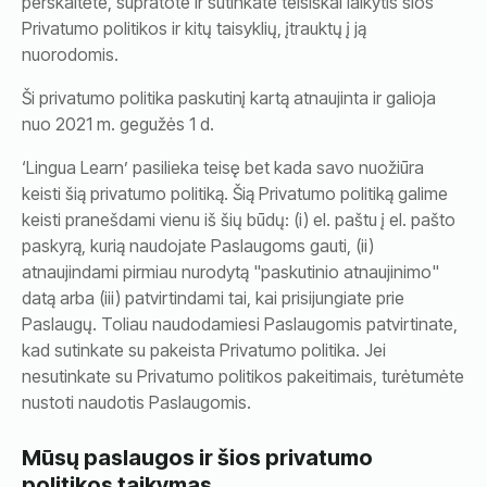
perskaitėte, supratote ir sutinkate teisiškai laikytis šios
Privatumo politikos ir kitų taisyklių, įtrauktų į ją
nuorodomis.
Ši privatumo politika paskutinį kartą atnaujinta ir galioja
nuo 2021 m. gegužės 1 d.
‘Lingua Learn’ pasilieka teisę bet kada savo nuožiūra
keisti šią privatumo politiką. Šią Privatumo politiką galime
keisti pranešdami vienu iš šių būdų: (i) el. paštu į el. pašto
paskyrą, kurią naudojate Paslaugoms gauti, (ii)
atnaujindami pirmiau nurodytą "paskutinio atnaujinimo"
datą arba (iii) patvirtindami tai, kai prisijungiate prie
Paslaugų. Toliau naudodamiesi Paslaugomis patvirtinate,
kad sutinkate su pakeista Privatumo politika. Jei
nesutinkate su Privatumo politikos pakeitimais, turėtumėte
nustoti naudotis Paslaugomis.
Mūsų paslaugos ir šios privatumo
politikos taikymas