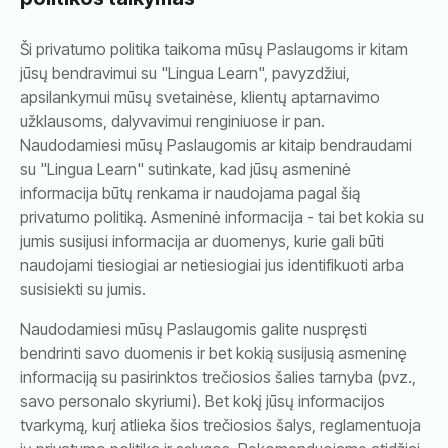
Ši privatumo politika taikoma mūsų Paslaugoms ir kitam
jūsų bendravimui su "Lingua Learn", pavyzdžiui,
apsilankymui mūsų svetainėse, klientų aptarnavimo
užklausoms, dalyvavimui renginiuose ir pan.
Naudodamiesi mūsų Paslaugomis ar kitaip bendraudami
su "Lingua Learn" sutinkate, kad jūsų asmeninė
informacija būtų renkama ir naudojama pagal šią
privatumo politiką. Asmeninė informacija - tai bet kokia su
jumis susijusi informacija ar duomenys, kurie gali būti
naudojami tiesiogiai ar netiesiogiai jus identifikuoti arba
susisiekti su jumis.
Naudodamiesi mūsų Paslaugomis galite nuspręsti
bendrinti savo duomenis ir bet kokią susijusią asmeninę
informaciją su pasirinktos trečiosios šalies tarnyba (pvz.,
savo personalo skyriumi). Bet kokį jūsų informacijos
tvarkymą, kurį atlieka šios trečiosios šalys, reglamentuoja