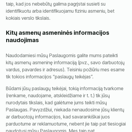
taip, kad jos nebebūtų galima pagrįstai susieti su
identifikuotu arba identifikuojamu fiziniu asmeniu, bet
kokiais verslo tikslais.
Kitų asmenų asmeninės informacijos
naudojimas
Naudodamiesi mūsų Paslaugomis galite mums pateikti
kitų asmenų asmeninę informaciją (pvz., savo darbuotojų
vardus, pavardes ir adresus). Teisiniu požiūriu mes esame
tik tokios informacijos “paslaugų teikėjas”.
Būdami jūsų paslaugų teikėjai, tokią informaciją tvarkome
(renkame, naudojame, atskleidžiame ir t. t.) tik jūsų
nurodytais tikslais, kad galėtume jums teikti mūsų
Paslaugas. Pavyzdžiui, niekada nenaudosime jūsų klientų
ar darbuotojų informacijos, kad savarankiškai juos
parduotume ar reklamuotume, nebent jie taip pat tiesiogiai
naudotųsi mūsų Paslaugomis. Mes taip pat