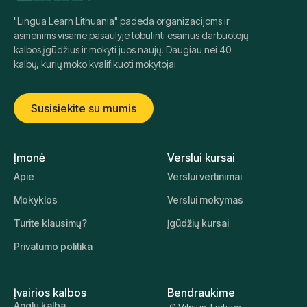
"Lingua Learn Lithuania" padeda organizacijoms ir
asmenims visame pasaulyje tobulinti esamus darbuotojų
kalbos įgūdžius ir mokyti juos naujų. Daugiau nei 40
kalbų, kurių moko kvalifikuoti mokytojai
Susisiekite su mumis
Įmonė
Verslui kursai
Apie
Verslui vertinimai
Mokyklos
Verslui mokymas
Turite klausimų?
Įgūdžių kursai
Privatumo politika
Įvairios kalbos
Bendraukime
Anglų kalba