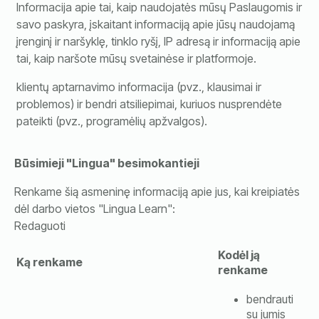
Informacija apie tai, kaip naudojatės mūsų Paslaugomis ir
savo paskyra, įskaitant informaciją apie jūsų naudojamą
įrenginį ir naršyklę, tinklo ryšį, IP adresą ir informaciją apie
tai, kaip naršote mūsų svetainėse ir platformoje.
klientų aptarnavimo informacija (pvz., klausimai ir
problemos) ir bendri atsiliepimai, kuriuos nusprendėte
pateikti (pvz., programėlių apžvalgos).
Būsimieji "Lingua" besimokantieji
Renkame šią asmeninę informaciją apie jus, kai kreipiatės
dėl darbo vietos "Lingua Learn":
Redaguoti
Kodėl ją
Ką renkame
renkame
bendrauti
su jumis