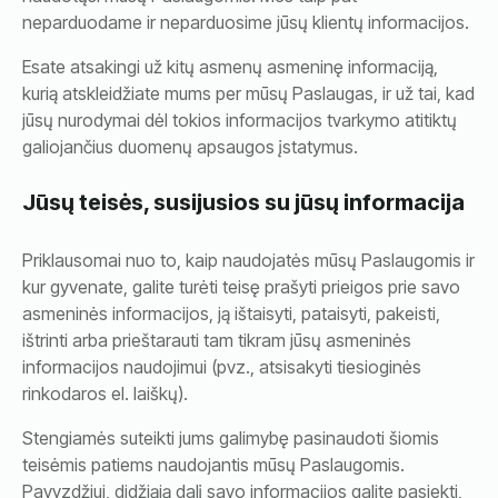
neparduodame ir neparduosime jūsų klientų informacijos.
Esate atsakingi už kitų asmenų asmeninę informaciją,
kurią atskleidžiate mums per mūsų Paslaugas, ir už tai, kad
jūsų nurodymai dėl tokios informacijos tvarkymo atitiktų
galiojančius duomenų apsaugos įstatymus.
Jūsų teisės, susijusios su jūsų informacija
Priklausomai nuo to, kaip naudojatės mūsų Paslaugomis ir
kur gyvenate, galite turėti teisę prašyti prieigos prie savo
asmeninės informacijos, ją ištaisyti, pataisyti, pakeisti,
ištrinti arba prieštarauti tam tikram jūsų asmeninės
informacijos naudojimui (pvz., atsisakyti tiesioginės
rinkodaros el. laiškų).
Stengiamės suteikti jums galimybę pasinaudoti šiomis
teisėmis patiems naudojantis mūsų Paslaugomis.
Pavyzdžiui, didžiąją dalį savo informacijos galite pasiekti,