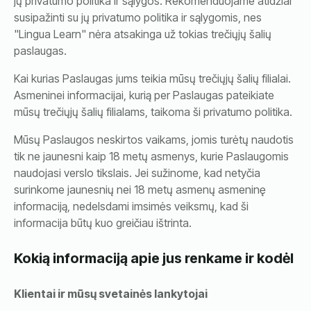
jų privatumo politika ir sąlygos. Rekomenduojame atidžiai
susipažinti su jų privatumo politika ir sąlygomis, nes
"Lingua Learn" nėra atsakinga už tokias trečiųjų šalių
paslaugas.
Kai kurias Paslaugas jums teikia mūsų trečiųjų šalių filialai.
Asmeninei informacijai, kurią per Paslaugas pateikiate
mūsų trečiųjų šalių filialams, taikoma ši privatumo politika.
Mūsų Paslaugos neskirtos vaikams, jomis turėtų naudotis
tik ne jaunesni kaip 18 metų asmenys, kurie Paslaugomis
naudojasi verslo tikslais. Jei sužinome, kad netyčia
surinkome jaunesnių nei 18 metų asmenų asmeninę
informaciją, nedelsdami imsimės veiksmų, kad ši
informacija būtų kuo greičiau ištrinta.
Kokią informaciją apie jus renkame ir kodėl
Klientai ir mūsų svetainės lankytojai