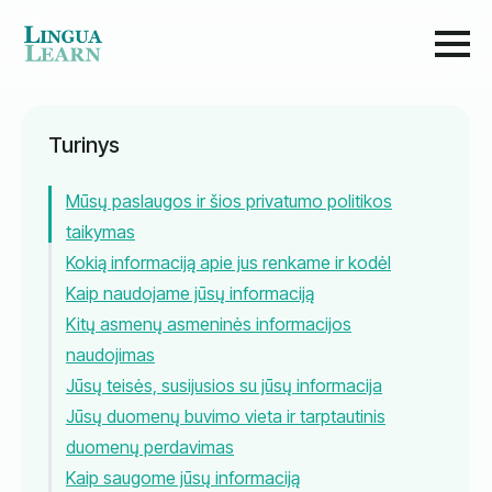
Turinys
Mūsų paslaugos ir šios privatumo politikos
taikymas
Kokią informaciją apie jus renkame ir kodėl
Kaip naudojame jūsų informaciją
Kitų asmenų asmeninės informacijos
naudojimas
Jūsų teisės, susijusios su jūsų informacija
Jūsų duomenų buvimo vieta ir tarptautinis
duomenų perdavimas
Kaip saugome jūsų informaciją