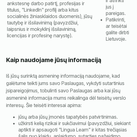
ir atrinkti
ankstesnę darbo patirtį, profesijas ir
jus į
titulus, "LinkedIn" profilį arba kitus
pareigas.
socialinės žiniasklaidos duomenis), jūsų
Patikrinti,
tautybę ir išsilavinimą (pavyzdžiui,
ar teisėtai
laipsnius ir mokyklinį išsilavinimą,
galite dirbti
licencijas ir profesinę narystę).
Lietuvoje.
Kaip naudojame jūsų informaciją
Iš jūsų surinktą asmeninę informaciją naudojame, kad
galėtume teikti jums savo Paslaugas, vykdyti sutartinius
įsipareigojimus, tobulinti savo Paslaugas arba kai jūsų
asmeninė informacija mums reikalinga dėl teisėtų verslo
interesų. Šie teisėti interesai apima:
jūsų arba jūsų įmonės tapatybės patvirtinimas.
užkirsti kelią rizikai ir sukčiavimui (pavyzdžiui, siekiant
aptikti ir apsaugoti "Lingua Learn" ir kitas trečiąsias
šalis nuo klaidų, aplaidumo, sutarties pažeidimo,