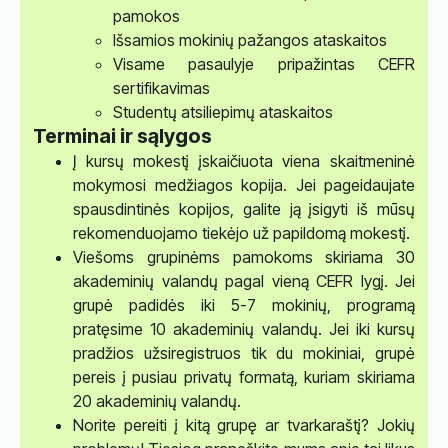
pamokos
Išsamios mokinių pažangos ataskaitos
Visame pasaulyje pripažintas CEFR
sertifikavimas
Studentų atsiliepimų ataskaitos
Terminai ir sąlygos
Į kursų mokestį įskaičiuota viena skaitmeninė
mokymosi medžiagos kopija. Jei pageidaujate
spausdintinės kopijos, galite ją įsigyti iš mūsų
rekomenduojamo tiekėjo už papildomą mokestį.
Viešoms grupinėms pamokoms skiriama 30
akademinių valandų pagal vieną CEFR lygį. Jei
grupė padidės iki 5-7 mokinių, programą
pratęsime 10 akademinių valandų. Jei iki kursų
pradžios užsiregistruos tik du mokiniai, grupė
pereis į pusiau privatų formatą, kuriam skiriama
20 akademinių valandų.
Norite pereiti į kitą grupę ar tvarkaraštį? Jokių