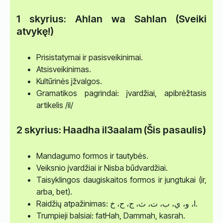
1 skyrius: Ahlan wa Sahlan (Sveiki
atvykę!)
Prisistatymai ir pasisveikinimai.
Atsisveikinimas.
Kultūrinės įžvalgos.
Gramatikos pagrindai: įvardžiai, apibrėžtasis
artikelis /il/
2 skyrius: Haadha il3aalam (Šis pasaulis)
Mandagumo formos ir tautybės.
Veiksnio įvardžiai ir Nisba būdvardžiai.
Taisyklingos daugiskaitos formos ir jungtukai (ir,
arba, bet).
Raidžių atpažinimas: ا، و، ي، ب، ت، ث، ج، ح، خ.
Trumpieji balsiai: fatHah, Dammah, kasrah.