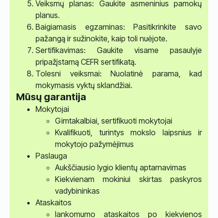
Veiksmų planas: Gaukite asmeninius pamokų
planus.
Baigiamasis egzaminas: Pasitikrinkite savo
pažangą ir sužinokite, kaip toli nuėjote.
Sertifikavimas: Gaukite visame pasaulyje
pripažįstamą CEFR sertifikatą.
Tolesni veiksmai: Nuolatinė parama, kad
mokymasis vyktų sklandžiai.
Mūsų garantija
Mokytojai
Gimtakalbiai, sertifikuoti mokytojai
Kvalifikuoti, turintys mokslo laipsnius ir
mokytojo pažymėjimus
Paslauga
Aukščiausio lygio klientų aptarnavimas
Kiekvienam mokiniui skirtas paskyros
vadybininkas
Ataskaitos
lankomumo ataskaitos po kiekvienos