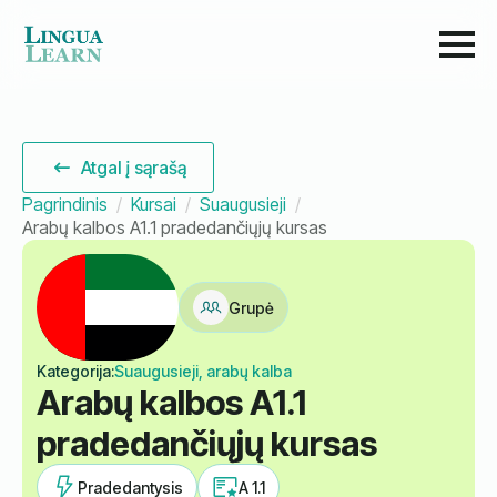
Atgal į sąrašą
Pagrindinis
Kursai
Suaugusieji
Arabų kalbos A1.1 pradedančiųjų kursas
Grupė
Kategorija:
Suaugusieji, arabų kalba
Arabų kalbos A1.1
pradedančiųjų kursas
Pradedantysis
A 1.1