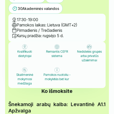
30
Akademinės valandos
17:30
-
19:00
Pamokos laikas: Lietuva (GMT+2)
Pirmadienis / Trečiadienis
Kursų pradžia: rugsėjo 5 d.
Kvalifikuoti
Remiantis CEFR
Nedidelės grupės
dėstytojai
sistema
arba privatūs
užsiėmimai
Skaitmeninė
Pamokos nuotoliu -
mokymosi
mokykitės bet kur
medžiaga
Ko išmoksite
Šnekamoji arabų kalba: Levantinė A1.1
Apžvalga