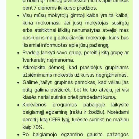
problemų! Tiesiog praneškite mums apie tai likus
bent 7 dienoms iki kurso pradžios.
Visų mūsų mokytojų gimtoji kalba yra ta kalba,
kuria mokomasi. Jei jūsų mokytojas susirgtų
arba atsitiktinai iškiltų nenumatytas atvejis, mes
pasirūpinsime jį pakeičiančiu mokytoju, kuris bus
išsamiai informuotas apie jūsų pažangą.
Pradėję lankyti savo grupę, pereiti į kitą grupę ar
tvarkaraštį neįmanoma.
Atkreipkite dėmesį, kad prasidėjus grupiniams
užsiėmimams mokestis už kursus negrąžinamas.
Galime įrašyti grupines pamokas, kad vėliau jas
būtų galima peržiūrėti, bet tik tuo atveju, jei visi
klasės nariai sutinka prieš pradedant kursą.
Kiekvienos programos pabaigoje laikysite
baigiamąjį egzaminą (raštu ir žodžiu). Norėdami
pereiti į kitą CEFR lygį, turėsite surinkti ne mažiau
kaip 70%.
Po baigiamojo egzamino gausite pažangos