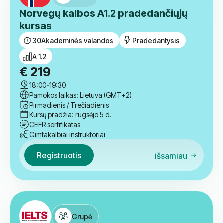
Kursų pradžia: rugsėjo 5 d.
CEFR sertifikatas
Gimtakalbiai instruktoriai
Registruotis
išsamiau
Grupė
Norvegų kalbos A1.2 pradedančiųjų
kursas
30
Akademinės valandos
Pradedantysis
A 1.2
€
219
18:00
-
19:30
Pamokos laikas: Lietuva (GMT+2)
Pirmadienis / Trečiadienis