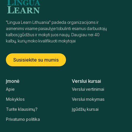
"Lingua Learn Lithuania" padeda organizacijoms ir
asmenims visame pasaulyje tobulinti esamus darbuotojų
kalbos įgūdžius ir mokyti juos naujų. Daugiau nei 40
kalbų, kurių moko kvalifikuoti mokytojai
Susisiekite su mumis