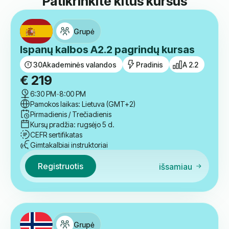
Patikrinkite kitus kursus
Grupė
Ispanų kalbos A2.2 pagrindų kursas
30
Akademinės valandos
Pradinis
A 2.2
€
219
6:30 PM
-
8:00 PM
Pamokos laikas: Lietuva (GMT+2)
Pirmadienis / Trečiadienis