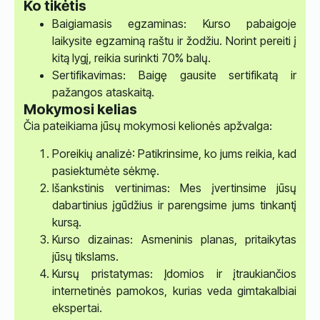
Ko tikėtis
Baigiamasis egzaminas: Kurso pabaigoje
laikysite egzaminą raštu ir žodžiu. Norint pereiti į
kitą lygį, reikia surinkti 70% balų.
Sertifikavimas: Baigę gausite sertifikatą ir
pažangos ataskaitą.
Mokymosi kelias
Čia pateikiama jūsų mokymosi kelionės apžvalga:
Poreikių analizė: Patikrinsime, ko jums reikia, kad
pasiektumėte sėkmę.
Išankstinis vertinimas: Mes įvertinsime jūsų
dabartinius įgūdžius ir parengsime jums tinkantį
kursą.
Kurso dizainas: Asmeninis planas, pritaikytas
jūsų tikslams.
Kursų pristatymas: Įdomios ir įtraukiančios
internetinės pamokos, kurias veda gimtakalbiai
ekspertai.