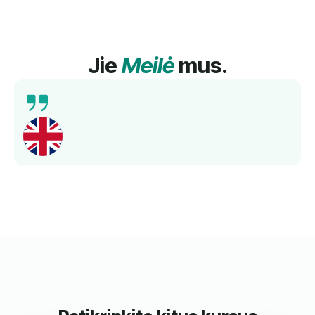
Jie
Meilė
mus.
Išsamus mokymas, kompetentingi mokytojai ir
geresnis kalbos mokėjimas per trumpą laiką.
Rekomenduojama!
Norbert
Kartu Su Mumis Mokėsi Anglų Kalbos.