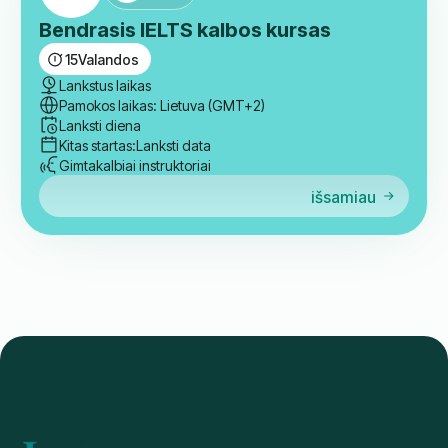
Kursų pradžia: rugsėjo 5 d.
CEFR sertifikatas
Gimtakalbiai instruktoriai
Registruotis
išsamiau
Grupė
Bendrasis IELTS kalbos kursas
15
Valandos
Lankstus laikas
Pamokos laikas: Lietuva (GMT+2)
Lanksti diena
Kitas startas:
Lanksti data
Gimtakalbiai instruktoriai
išsamiau