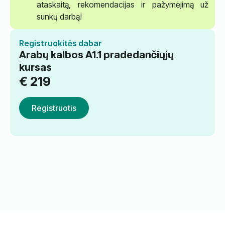
ataskaitą, rekomendacijas ir pažymėjimą už
sunkų darbą!
Registruokitės dabar
Arabų kalbos A1.1 pradedančiųjų
kursas
€
219
Registruotis