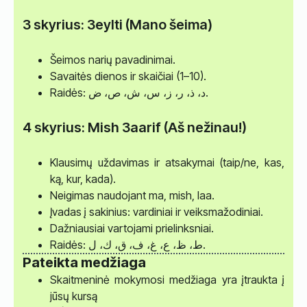
3 skyrius: 3eylti (Mano šeima)
Šeimos narių pavadinimai.
Savaitės dienos ir skaičiai (1–10).
Raidės: د، ذ، ر، ز، س، ش، ص، ض.
4 skyrius: Mish 3aarif (Aš nežinau!)
Klausimų uždavimas ir atsakymai (taip/ne, kas,
ką, kur, kada).
Neigimas naudojant ma, mish, laa.
Įvadas į sakinius: vardiniai ir veiksmažodiniai.
Dažniausiai vartojami prielinksniai.
Raidės: ط، ظ، ع، غ، ف، ق، ك، ل.
Pateikta medžiaga
Skaitmeninė mokymosi medžiaga yra įtraukta į
jūsų kursą