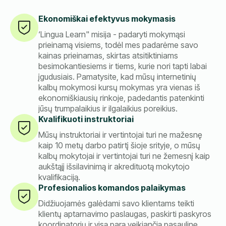
Ekonomiškai efektyvus mokymasis
‘Lingua Learn" misija - padaryti mokymąsi
prieinamą visiems, todėl mes padarėme savo
kainas prieinamas, skirtas atsitiktiniams
besimokantiesiems ir tiems, kurie nori tapti labai
įgudusiais. Pamatysite, kad mūsų internetinių
kalbų mokymosi kursų mokymas yra vienas iš
ekonomiškiausių rinkoje, padedantis patenkinti
jūsų trumpalaikius ir ilgalaikius poreikius.
Kvalifikuoti instruktoriai
Mūsų instruktoriai ir vertintojai turi ne mažesnę
kaip 10 metų darbo patirtį šioje srityje, o mūsų
kalbų mokytojai ir vertintojai turi ne žemesnį kaip
aukštąjį išsilavinimą ir akredituotą mokytojo
kvalifikaciją.
Profesionalios komandos palaikymas
Didžiuojamės galėdami savo klientams teikti
klientų aptarnavimo paslaugas, paskirti paskyros
koordinatorių ir visą parą veikiančią pasaulinę