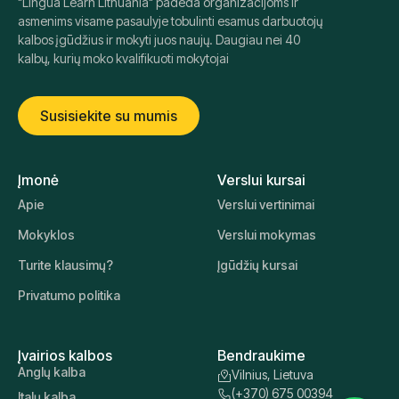
"Lingua Learn Lithuania" padeda organizacijoms ir
asmenims visame pasaulyje tobulinti esamus darbuotojų
kalbos įgūdžius ir mokyti juos naujų. Daugiau nei 40
kalbų, kurių moko kvalifikuoti mokytojai
Susisiekite su mumis
Įmonė
Verslui kursai
Apie
Verslui vertinimai
Mokyklos
Verslui mokymas
Turite klausimų?
Įgūdžių kursai
Privatumo politika
Įvairios kalbos
Bendraukime
Anglų kalba
Vilnius, Lietuva
(+370) 675 00394
Italų kalba