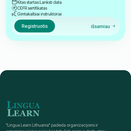
Privatus
Arabų kalbos privati 1-on-1 pamoka
20
Valandos
A 1.1-B 2.1
€
699
Lankstus laikas
Pamokos laikas: Lietuva (GMT+2)
Lanksti diena
Kitas startas:
Lanksti data
CEFR sertifikatas
Gimtakalbiai instruktoriai
Registruotis
išsamiau