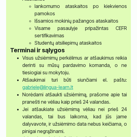
lankomumo ataskaitos po kiekvienos
pamokos
Išsamios mokinių pažangos ataskaitos
Visame pasaulyje pripažintas CEFR
sertifikavimas
Studentų atsiliepimų ataskaitos
Terminai ir sąlygos
Visus užsiėmimų perkėlimus ar atšaukimus reikia
derinti su mūsų pardavimo komanda, o ne
tiesiogiai su mokytoju.
Atšaukimai turi būti siunčiami el. paštu:
gabriele@lingua-learn.lt
Norėdami atšaukti užsiėmimą, prašome apie tai
pranešti ne vėliau kaip prieš 24 valandas.
Jei atšaukiate užsiėmimą vėliau nei prieš 24
valandas, tai bus laikoma, kad jūs jame
dalyvavote, ir užsiėmimo data nebus keičiama, o
pinigai negrąžinami.