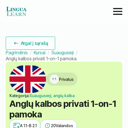
Atgal į sąrašą
Pagrindinis
Kursai
Suaugusieji
Anglų kalbos privati 1-on-1 pamoka
Privatus
Kategorija:
Suaugusieji, anglų kalba
Anglų kalbos privati 1-on-1
pamoka
A 1.1-B 2.1
20
Valandos