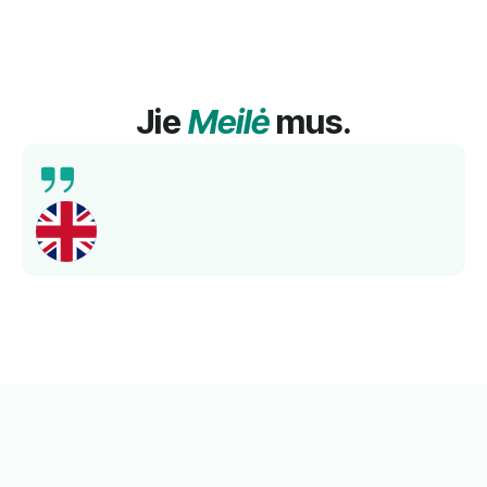
Jie
Meilė
mus.
Išsamus mokymas, kompetentingi mokytojai ir
geresnis kalbos mokėjimas per trumpą laiką.
Rekomenduojama!
Norbert
Kartu Su Mumis Mokėsi Anglų Kalbos.