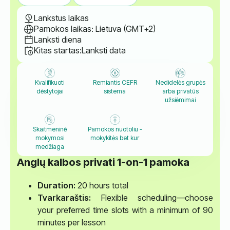
Lankstus laikas
Pamokos laikas: Lietuva (GMT+2)
Lanksti diena
Kitas startas:
Lanksti data
Kvalifikuoti
Remiantis CEFR
Nedidelės grupės
dėstytojai
sistema
arba privatūs
užsiėmimai
Skaitmeninė
Pamokos nuotoliu -
mokymosi
mokykitės bet kur
medžiaga
Anglų kalbos privati 1-on-1 pamoka
Duration:
20 hours total
Tvarkaraštis:
Flexible scheduling—choose
your preferred time slots with a minimum of 90
minutes per lesson