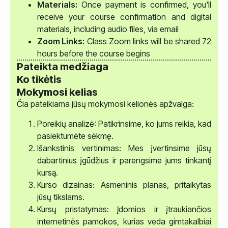
Materials:
Once payment is confirmed, you'll
receive your course confirmation and digital
materials, including audio files, via email
Zoom Links:
Class Zoom links will be shared 72
hours before the course begins
Pateikta medžiaga
Ko tikėtis
Mokymosi kelias
Čia pateikiama jūsų mokymosi kelionės apžvalga:
Poreikių analizė: Patikrinsime, ko jums reikia, kad
pasiektumėte sėkmę.
Išankstinis vertinimas: Mes įvertinsime jūsų
dabartinius įgūdžius ir parengsime jums tinkantį
kursą.
Kurso dizainas: Asmeninis planas, pritaikytas
jūsų tikslams.
Kursų pristatymas: Įdomios ir įtraukiančios
internetinės pamokos, kurias veda gimtakalbiai