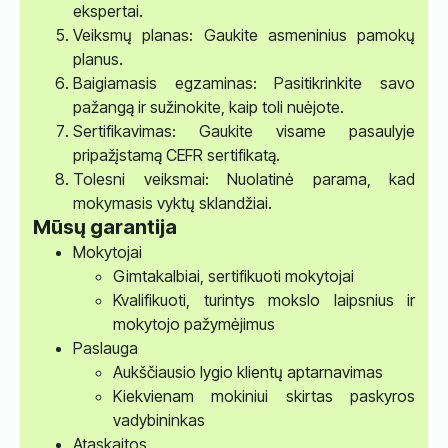
ekspertai.
Veiksmų planas: Gaukite asmeninius pamokų
planus.
Baigiamasis egzaminas: Pasitikrinkite savo
pažangą ir sužinokite, kaip toli nuėjote.
Sertifikavimas: Gaukite visame pasaulyje
pripažįstamą CEFR sertifikatą.
Tolesni veiksmai: Nuolatinė parama, kad
mokymasis vyktų sklandžiai.
Mūsų garantija
Mokytojai
Gimtakalbiai, sertifikuoti mokytojai
Kvalifikuoti, turintys mokslo laipsnius ir
mokytojo pažymėjimus
Paslauga
Aukščiausio lygio klientų aptarnavimas
Kiekvienam mokiniui skirtas paskyros
vadybininkas
Ataskaitos