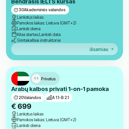
Kitas startas:
Lanksti data
Gimtakalbiai instruktoriai
išsamiau
Grupė
Bendrasis IELTS kursas
30
Akademinės valandos
Lankstus laikas
Pamokos laikas: Lietuva (GMT+2)
Lanksti diena
Kitas startas:
Lanksti data
Gimtakalbiai instruktoriai
išsamiau