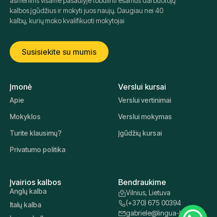
"Lingua Learn Lithuania" padeda organizacijoms ir
asmenims visame pasaulyje tobulinti esamus darbuotojų
kalbos įgūdžius ir mokyti juos naujų. Daugiau nei 40
kalbų, kurių moko kvalifikuoti mokytojai
Susisiekite su mumis
Įmonė
Verslui kursai
Apie
Verslui vertinimai