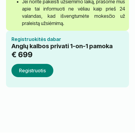
Jei norite pakeisti užsiėmimo laiką, prašome mus
apie tai informuoti ne vėliau kaip prieš 24
valandas, kad išvengtumėte mokesčio už
praleistą užsiėmimą.
Registruokitės dabar
Anglų kalbos privati 1-on-1 pamoka
€
699
Registruotis