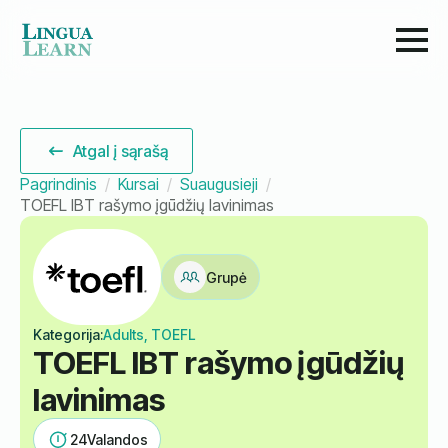
Atgal į sąrašą
Pagrindinis
Kursai
Suaugusieji
TOEFL IBT rašymo įgūdžių lavinimas
Grupė
Kategorija:
Adults, TOEFL
TOEFL IBT rašymo įgūdžių
lavinimas
24
Valandos