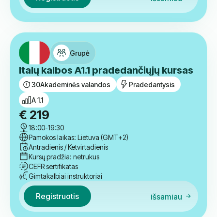
30
Akademinės valandos
Pradinis
A 2.2
€
219
6:30 PM
-
8:00 PM
Pamokos laikas: Lietuva (GMT+2)
Pirmadienis / Trečiadienis
Kursų pradžia: rugsėjo 5 d.
CEFR sertifikatas
Gimtakalbiai instruktoriai
Registruotis
išsamiau
Grupė
Italų kalbos A1.1 pradedančiųjų kursas
30
Akademinės valandos
Pradedantysis
A 1.1