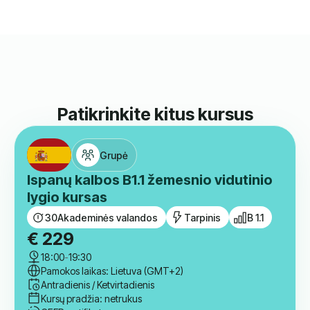
kainos labai priimtinos. Svarbiausia, kad man, kaip
dirbančiai mamai, nereikia rūpintis transportu, nes
užsiėmimai vyksta internetu. Labai ačiū "Lingua
Learn" komandai už puikią paslaugą.
Khaoula Aousji
Vaikų Vokiečių Kalbos Pamoka Tėvai
Patikrinkite kitus kursus
Grupė