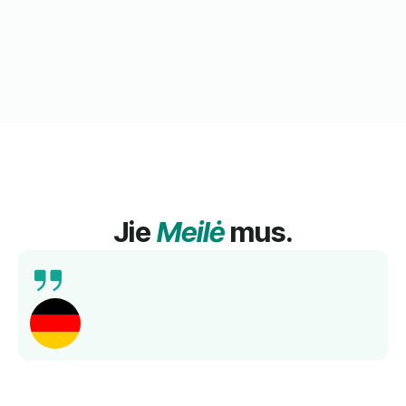
Jie
Meilė
mus.
Daugelį metų nesėkmingai ieškojau gerų ir
nebrangių vokiečių kalbos pamokų savo vaikams.
Labai džiaugiuosi, kad prieš kelis mėnesius
sužinojau apie "Lingua Learn". Mano vaikams
pamokos labai patinka. Kolektyvas labai padeda, o