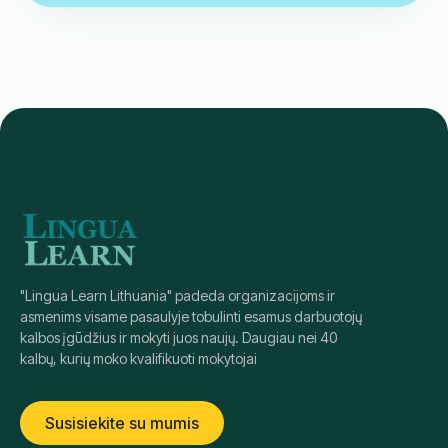
€
219
18:00
-
19:30
Pamokos laikas: Lietuva (GMT+2)
Antradienis / Ketvirtadienis
Kursų pradžia: netrukus
CEFR sertifikatas
Gimtakalbiai instruktoriai
Registruotis
išsamiau