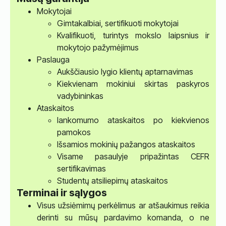
Mokytojai
Gimtakalbiai, sertifikuoti mokytojai
Kvalifikuoti, turintys mokslo laipsnius ir
mokytojo pažymėjimus
Paslauga
Aukščiausio lygio klientų aptarnavimas
Kiekvienam mokiniui skirtas paskyros
vadybininkas
Ataskaitos
lankomumo ataskaitos po kiekvienos
pamokos
Išsamios mokinių pažangos ataskaitos
Visame pasaulyje pripažintas CEFR
sertifikavimas
Studentų atsiliepimų ataskaitos
Terminai ir sąlygos
Visus užsiėmimų perkėlimus ar atšaukimus reikia
derinti su mūsų pardavimo komanda, o ne