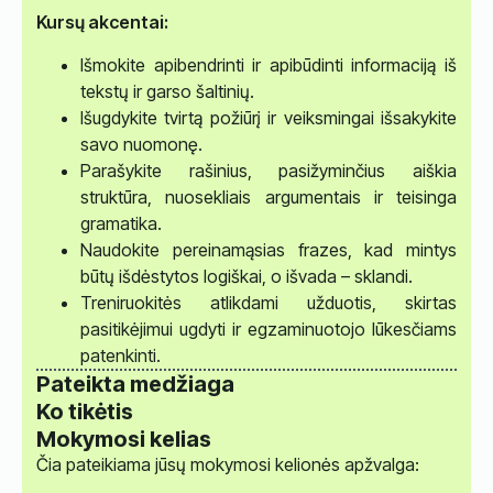
Kursų akcentai:
Išmokite apibendrinti ir apibūdinti informaciją iš
tekstų ir garso šaltinių.
Išugdykite tvirtą požiūrį ir veiksmingai išsakykite
savo nuomonę.
Parašykite rašinius, pasižyminčius aiškia
struktūra, nuosekliais argumentais ir teisinga
gramatika.
Naudokite pereinamąsias frazes, kad mintys
būtų išdėstytos logiškai, o išvada – sklandi.
Treniruokitės atlikdami užduotis, skirtas
pasitikėjimui ugdyti ir egzaminuotojo lūkesčiams
patenkinti.
Pateikta medžiaga
Ko tikėtis
Mokymosi kelias
Čia pateikiama jūsų mokymosi kelionės apžvalga: