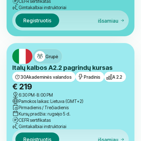
Ispanų kalbos B1.1 žemesnio vidutinio
lygio kursas
30
Akademinės valandos
Tarpinis
B 1.1
€
229
18:00
-
19:30
Pamokos laikas: Lietuva (GMT+2)
Antradienis / Ketvirtadienis
Kursų pradžia: netrukus
CEFR sertifikatas
Gimtakalbiai instruktoriai
Registruotis
išsamiau
Grupė
Italų kalbos A2.2 pagrindų kursas