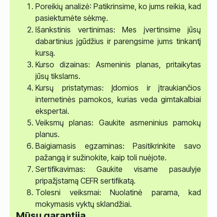
Poreikių analizė: Patikrinsime, ko jums reikia, kad
pasiektumėte sėkmę.
Išankstinis vertinimas: Mes įvertinsime jūsų
dabartinius įgūdžius ir parengsime jums tinkantį
kursą.
Kurso dizainas: Asmeninis planas, pritaikytas
jūsų tikslams.
Kursų pristatymas: Įdomios ir įtraukiančios
internetinės pamokos, kurias veda gimtakalbiai
ekspertai.
Veiksmų planas: Gaukite asmeninius pamokų
planus.
Baigiamasis egzaminas: Pasitikrinkite savo
pažangą ir sužinokite, kaip toli nuėjote.
Sertifikavimas: Gaukite visame pasaulyje
pripažįstamą CEFR sertifikatą.
Tolesni veiksmai: Nuolatinė parama, kad
mokymasis vyktų sklandžiai.
Mūsų garantija