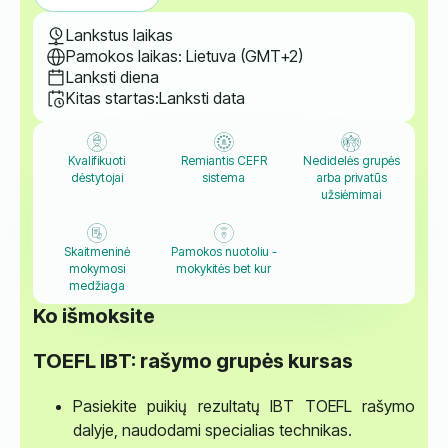
Lankstus laikas
Pamokos laikas: Lietuva (GMT+2)
Lanksti diena
Kitas startas:
Lanksti data
Kvalifikuoti
Remiantis CEFR
Nedidelės grupės
dėstytojai
sistema
arba privatūs
užsiėmimai
Skaitmeninė
Pamokos nuotoliu -
mokymosi
mokykitės bet kur
medžiaga
Ko išmoksite
TOEFL IBT: rašymo grupės kursas
Pasiekite puikių rezultatų IBT TOEFL rašymo
dalyje, naudodami specialias technikas.