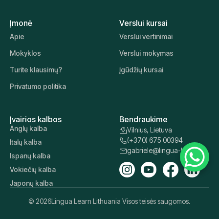
"Lingua Learn Lithuania" padeda organizacijoms ir
asmenims visame pasaulyje tobulinti esamus darbuotojų
kalbos įgūdžius ir mokyti juos naujų. Daugiau nei 40
kalbų, kurių moko kvalifikuoti mokytojai
Susisiekite su mumis
Įmonė
Verslui kursai
Apie
Verslui vertinimai
Mokyklos
Verslui mokymas
Turite klausimų?
Įgūdžių kursai
Privatumo politika