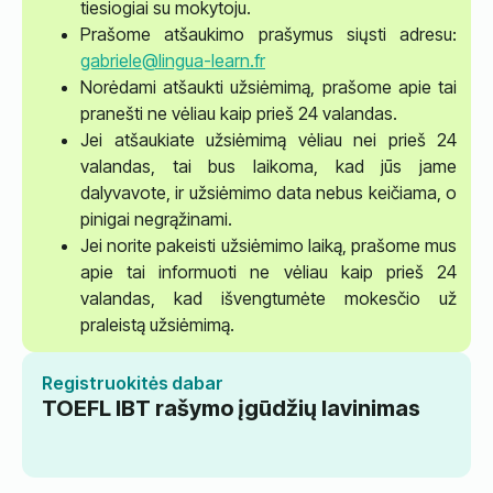
tiesiogiai su mokytoju.
Prašome atšaukimo prašymus siųsti adresu:
gabriele@lingua-learn.fr
Norėdami atšaukti užsiėmimą, prašome apie tai
pranešti ne vėliau kaip prieš 24 valandas.
Jei atšaukiate užsiėmimą vėliau nei prieš 24
valandas, tai bus laikoma, kad jūs jame
dalyvavote, ir užsiėmimo data nebus keičiama, o
pinigai negrąžinami.
Jei norite pakeisti užsiėmimo laiką, prašome mus
apie tai informuoti ne vėliau kaip prieš 24
valandas, kad išvengtumėte mokesčio už
praleistą užsiėmimą.
Registruokitės dabar
TOEFL IBT rašymo įgūdžių lavinimas