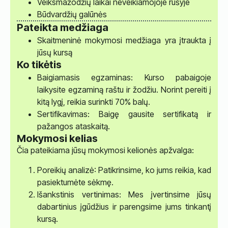
Veiksmažodžių laikai neveikiamojoje rūšyje
Būdvardžių galūnės
Pateikta medžiaga
Skaitmeninė mokymosi medžiaga yra įtraukta į
jūsų kursą
Ko tikėtis
Baigiamasis egzaminas: Kurso pabaigoje
laikysite egzaminą raštu ir žodžiu. Norint pereiti į
kitą lygį, reikia surinkti 70% balų.
Sertifikavimas: Baigę gausite sertifikatą ir
pažangos ataskaitą.
Mokymosi kelias
Čia pateikiama jūsų mokymosi kelionės apžvalga:
Poreikių analizė: Patikrinsime, ko jums reikia, kad
pasiektumėte sėkmę.
Išankstinis vertinimas: Mes įvertinsime jūsų
dabartinius įgūdžius ir parengsime jums tinkantį
kursą.