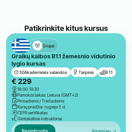
Norbert
Kartu Su Mumis Mokėsi Anglų Kalbos.
Patikrinkite kitus kursus
Grupė
Graikų kalbos B1.1 žemesnio vidutinio
lygio kursas