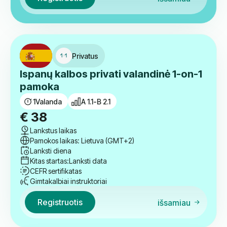
30
Akademinės valandos
Tarpinis
B 1.1
€
229
18:00
-
19:30
Pamokos laikas: Lietuva (GMT+2)
Pirmadienis / Trečiadienis
Kursų pradžia: rugsėjo 5 d.
CEFR sertifikatas
Gimtakalbiai instruktoriai
Registruotis
išsamiau
Privatus
Ispanų kalbos privati valandinė 1-on-1
pamoka
1
Valanda
A 1.1-B 2.1