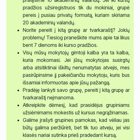
pratęsime 10 akademinių valandų. Jei iki kursų
pradžios užsiregistruos tik du mokiniai, grupė
pereis į pusiau privatų formatą, kuriam skiriama
20 akademinių valandų.
Norite pereiti į kitą grupę ar tvarkaraštį? Jokių
problemų! Tiesiog praneškite mums apie tai likus
bent 7 dienoms iki kurso pradžios.
Visų mūsų mokytojų gimtoji kalba yra ta kalba,
kuria mokomasi. Jei jūsų mokytojas susirgtų
arba atsitiktinai iškiltų nenumatytas atvejis, mes
pasirūpinsime jį pakeičiančiu mokytoju, kuris bus
išsamiai informuotas apie jūsų pažangą.
Pradėję lankyti savo grupę, pereiti į kitą grupę ar
tvarkaraštį neįmanoma.
Atkreipkite dėmesį, kad prasidėjus grupiniams
užsiėmimams mokestis už kursus negrąžinamas.
Galime įrašyti grupines pamokas, kad vėliau jas
būtų galima peržiūrėti, bet tik tuo atveju, jei visi
klasės nariai sutinka prieš pradedant kursą.