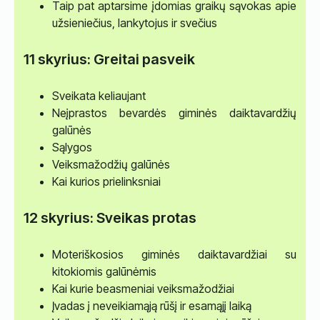
Taip pat aptarsime įdomias graikų sąvokas apie
užsieniečius, lankytojus ir svečius
11 skyrius: Greitai pasveik
Sveikata keliaujant
Neįprastos bevardės giminės daiktavardžių
galūnės
Sąlygos
Veiksmažodžių galūnės
Kai kurios prielinksniai
12 skyrius: Sveikas protas
Moteriškosios giminės daiktavardžiai su
kitokiomis galūnėmis
Kai kurie beasmeniai veiksmažodžiai
Įvadas į neveikiamąją rūšį ir esamąjį laiką