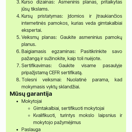
Kurso dizainas: Asmeninis planas, pritaikytas
jūsų tikslams.
Kursų pristatymas: Įdomios ir įtraukiančios
internetinės pamokos, kurias veda gimtakalbiai
ekspertai.
Veiksmų planas: Gaukite asmeninius pamokų
planus.
Baigiamasis egzaminas: Pasitikrinkite savo
pažangą ir sužinokite, kaip toli nuėjote.
Sertifikavimas: Gaukite visame pasaulyje
pripažįstamą CEFR sertifikatą.
Tolesni veiksmai: Nuolatinė parama, kad
mokymasis vyktų sklandžiai.
Mūsų garantija
Mokytojai
Gimtakalbiai, sertifikuoti mokytojai
Kvalifikuoti, turintys mokslo laipsnius ir
mokytojo pažymėjimus
Paslauga