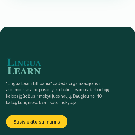
18:00
-
19:30
Pamokos laikas: Lietuva (GMT+2)
Antradienis / Ketvirtadienis
Kursų pradžia: netrukus
CEFR sertifikatas
Gimtakalbiai instruktoriai
Registruotis
išsamiau