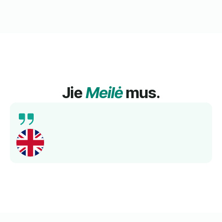
Jie
Meilė
mus.
Išsamus mokymas, kompetentingi mokytojai ir
geresnis kalbos mokėjimas per trumpą laiką.
Rekomenduojama!