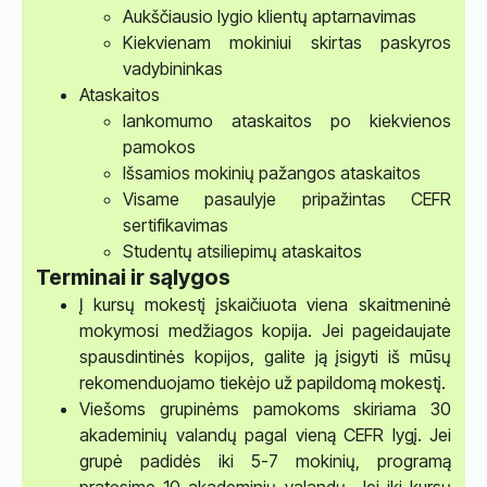
Aukščiausio lygio klientų aptarnavimas
Kiekvienam mokiniui skirtas paskyros
vadybininkas
Ataskaitos
lankomumo ataskaitos po kiekvienos
pamokos
Išsamios mokinių pažangos ataskaitos
Visame pasaulyje pripažintas CEFR
sertifikavimas
Studentų atsiliepimų ataskaitos
Terminai ir sąlygos
Į kursų mokestį įskaičiuota viena skaitmeninė
mokymosi medžiagos kopija. Jei pageidaujate
spausdintinės kopijos, galite ją įsigyti iš mūsų
rekomenduojamo tiekėjo už papildomą mokestį.
Viešoms grupinėms pamokoms skiriama 30
akademinių valandų pagal vieną CEFR lygį. Jei
grupė padidės iki 5-7 mokinių, programą