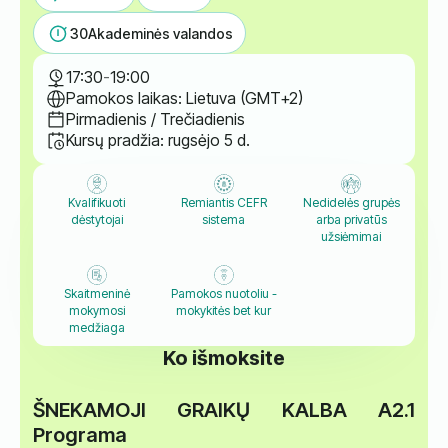
30
Akademinės valandos
17:30
-
19:00
Pamokos laikas: Lietuva (GMT+2)
Pirmadienis / Trečiadienis
Kursų pradžia: rugsėjo 5 d.
Kvalifikuoti
Remiantis CEFR
Nedidelės grupės
dėstytojai
sistema
arba privatūs
užsiėmimai
Skaitmeninė
Pamokos nuotoliu -
mokymosi
mokykitės bet kur
medžiaga
Ko išmoksite
ŠNEKAMOJI GRAIKŲ KALBA
A2.1
Programa