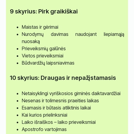
9 skyrius: Pirk graikiškai
Maistas ir gėrimai
Nurodymų davimas naudojant liepiamąją
nuosaką
Prieveiksmių galūnės
Vietos prieveiksmiai
Būdvardžių laipsniavimas
10 skyrius: Draugas ir nepažįstamasis
Netaisyklingi vyriškosios giminės daiktavardžiai
Nesenas ir tolimesnis praeities laikas
Esamasis ir būtasis atliktinis laikai
Kai kurios prielinksniai
Laiko išraiškos – laiko prieveiksmiai
Apostrofo vartojimas