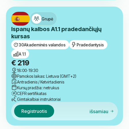
€
38
Lankstus laikas
Pamokos laikas: Lietuva (GMT+2)
Lanksti diena
Kitas startas:
Lanksti data
CEFR sertifikatas
Gimtakalbiai instruktoriai
Registruotis
išsamiau
Grupė
Ispanų kalbos A1.1 pradedančiųjų
kursas
30
Akademinės valandos
Pradedantysis
A 1.1
€
219