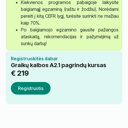
Kiekvienos programos pabaigoje laikysite
baigiamąjį egzaminą (raštu ir žodžiu). Norėdami
pereiti į kitą CEFR lygį, turėsite surinkti ne mažiau
kaip 70%.
Po baigiamojo egzamino gausite pažangos
ataskaitą, rekomendacijas ir pažymėjimą už
sunkų darbą!
Registruokitės dabar
Graikų kalbos A2.1 pagrindų kursas
€
219
Registruotis