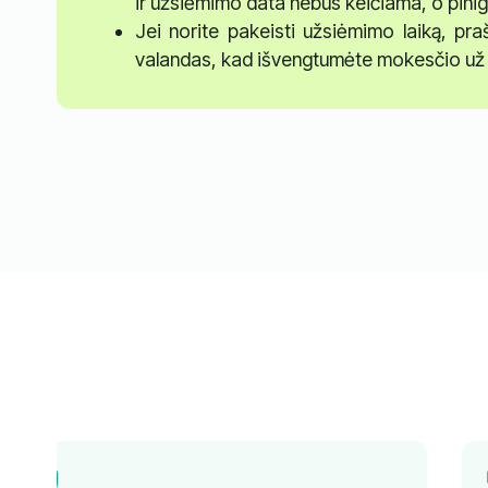
ir užsiėmimo data nebus keičiama, o pinig
Jei norite pakeisti užsiėmimo laiką, pr
valandas, kad išvengtumėte mokesčio už 