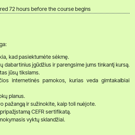
ared 72 hours before the course begins
ga:
eikia, kad pasiektumėte sėkmę.
sų dabartinius įgūdžius ir parengsime jums tinkantį kursą.
tas jūsų tikslams.
nčios internetinės pamokos, kurias veda gimtakalbiai
kų planus.
 pažangą ir sužinokite, kaip toli nuėjote.
pripažįstamą CEFR sertifikatą.
mokymasis vyktų sklandžiai.