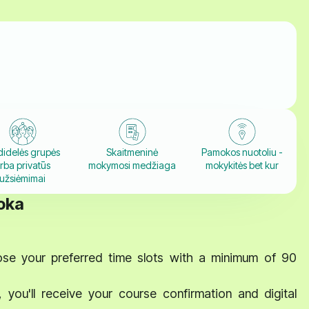
idelės grupės
Skaitmeninė
Pamokos nuotoliu -
rba privatūs
mokymosi medžiaga
mokykitės bet kur
užsiėmimai
moka
se your preferred time slots with a minimum of 90
ou'll receive your course confirmation and digital