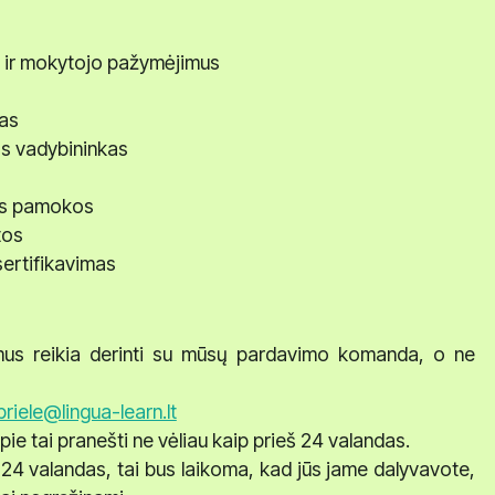
us ir mokytojo pažymėjimus
mas
os vadybininkas
os pamokos
tos
ertifikavimas
mus reikia derinti su mūsų pardavimo komanda, o ne
riele@lingua-learn.lt
 tai pranešti ne vėliau kaip prieš 24 valandas.
 24 valandas, tai bus laikoma, kad jūs jame dalyvavote,