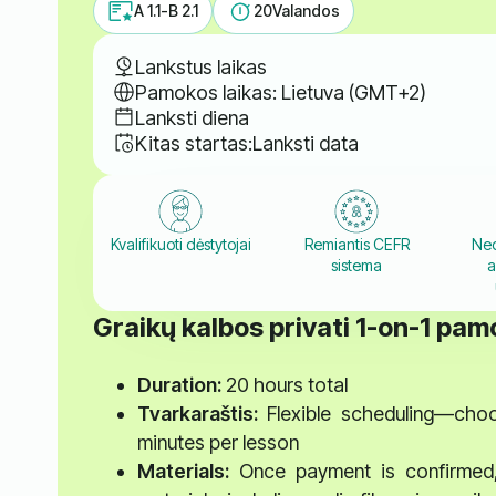
A 1.1-B 2.1
20
Valandos
Lankstus laikas
Pamokos laikas: Lietuva (GMT+2)
Lanksti diena
Kitas startas:
Lanksti data
Kvalifikuoti dėstytojai
Remiantis CEFR
Ned
sistema
a
Graikų kalbos privati 1-on-1 pa
Duration:
20 hours total
Tvarkaraštis:
Flexible scheduling—choo
minutes per lesson
Materials:
Once payment is confirmed, y