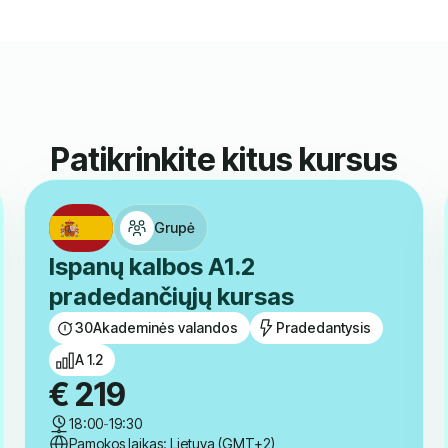
Patikrinkite kitus kursus
Grupė
Ispanų kalbos A1.2
pradedančiųjų kursas
30
Akademinės valandos
Pradedantysis
A 1.2
€
219
18:00
-
19:30
Pamokos laikas: Lietuva (GMT+2)