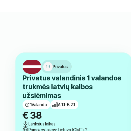
Privatus
Privatus valandinis 1 valandos
trukmės latvių kalbos
užsiėmimas
1
Valanda
A 1.1-B 2.1
€
38
Lankstus laikas
Pamokos laikas: Lietuva (GMT+2)