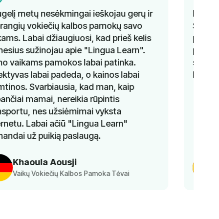
Man labai patiko ispanų kalbos kursai su
Susana. Ji sugebėjo keisti temas kiekvieną
pamoką, kartu pateikdama gramatikos
pratimus. Išmokau labai daug. Negaliu
sulaukti, kada galėsiu tęsti ir pagerinti savo
lygį!
Ayesha
Ispanų Kalbos Klasės Mokinys