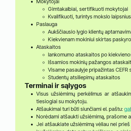
Mokytojai
Gimtakalbiai, sertifikuoti mokytojai
Kvalifikuoti, turintys mokslo laipsni
Paslauga
Aukščiausio lygio klientų aptarnavi
Kiekvienam mokiniui skirtas paskyr
Ataskaitos
lankomumo ataskaitos po kiekvien
Išsamios mokinių pažangos ataskai
Visame pasaulyje pripažintas CEFR s
Studentų atsiliepimų ataskaitos
Terminai ir sąlygos
Visus užsiėmimų perkėlimus ar atšauki
tiesiogiai su mokytoju.
Atšaukimai turi būti siunčiami el. paštu:
gab
Norėdami atšaukti užsiėmimą, prašome apie
Jei atšaukiate užsiėmimą vėliau nei prieš