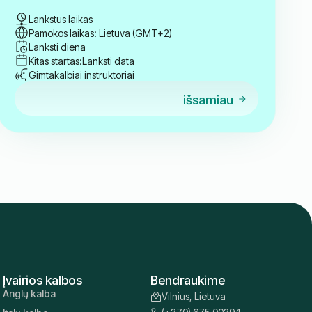
Lankstus laikas
Pamokos laikas: Lietuva (GMT+2)
Lanksti diena
Kitas startas:
Lanksti data
Gimtakalbiai instruktoriai
išsamiau
Įvairios kalbos
Bendraukime
Anglų kalba
Vilnius, Lietuva