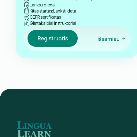
Lanksti diena
Kitas startas:
Lanksti data
CEFR sertifikatas
Gimtakalbiai instruktoriai
Registruotis
išsamiau