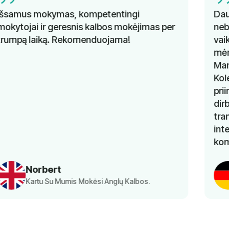
Daugelį metų nesėkmingai ieškojau gerų ir
nebrangių vokiečių kalbos pamokų savo
vaikams. Labai džiaugiuosi, kad prieš kelis
mėnesius sužinojau apie "Lingua Learn".
Mano vaikams pamokos labai patinka.
Kolektyvas labai padeda, o kainos labai
priimtinos. Svarbiausia, kad man, kaip
dirbančiai mamai, nereikia rūpintis
transportu, nes užsiėmimai vyksta
internetu. Labai ačiū "Lingua Learn"
komandai už puikią paslaugą.
Khaoula Aousji
Vaikų Vokiečių Kalbos Pamoka Tėvai