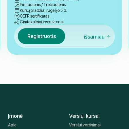
Pirmadienis / Trečiadienis
Kursų pradžia: rugsėjo 5 d.
CEFR sertifikatas
Gimtakalbiai instruktoriai
Registruotis
išsamiau
Įmonė
Verslui kursai
Apie
Verslui vertinimai