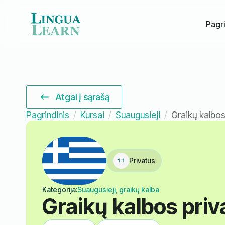
Pagri
Atgal į sąrašą
Pagrindinis
Kursai
Suaugusieji
Graikų kalbos
Privatus
Kategorija:
Suaugusieji, graikų kalba
Graikų kalbos priv