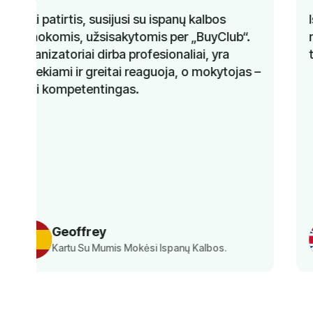
Išsamus mokymas, kompetentingi
mokytojai ir geresnis kalbos mokėjimas per
trumpą laiką. Rekomenduojama!
–
Norbert
Kartu Su Mumis Mokėsi Anglų Kalbos.