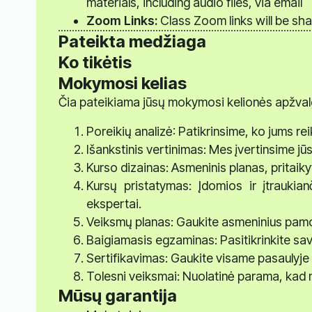
materials, including audio files, via email
Zoom Links:
Class Zoom links will be sh
Pateikta medžiaga
Ko tikėtis
Mokymosi kelias
Čia pateikiama jūsų mokymosi kelionės apžval
Poreikių analizė: Patikrinsime, ko jums r
Išankstinis vertinimas: Mes įvertinsime jū
Kurso dizainas: Asmeninis planas, pritaiky
Kursų pristatymas: Įdomios ir įtraukia
ekspertai.
Veiksmų planas: Gaukite asmeninius pamo
Baigiamasis egzaminas: Pasitikrinkite savo
Sertifikavimas: Gaukite visame pasaulyje 
Tolesni veiksmai: Nuolatinė parama, kad 
Mūsų garantija