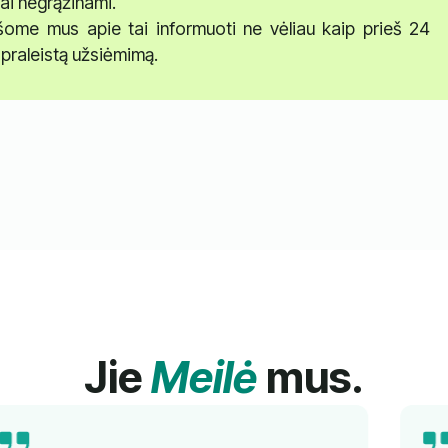
ai negrąžinami.
ašome mus apie tai informuoti ne vėliau kaip prieš 24
praleistą užsiėmimą.
Jie
Meilė
mus.