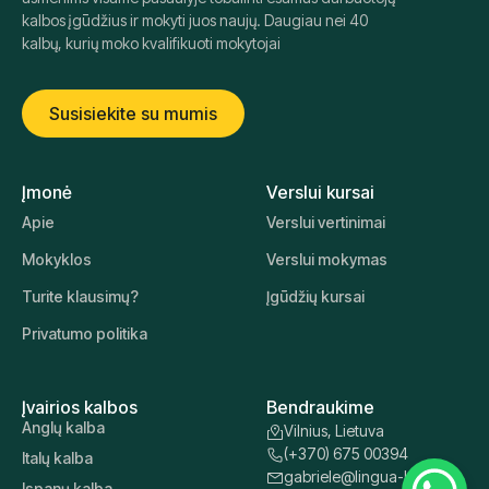
kalbos įgūdžius ir mokyti juos naujų. Daugiau nei 40
kalbų, kurių moko kvalifikuoti mokytojai
Susisiekite su mumis
Įmonė
Verslui kursai
Apie
Verslui vertinimai
Mokyklos
Verslui mokymas
Turite klausimų?
Įgūdžių kursai
Privatumo politika
Įvairios kalbos
Bendraukime
Anglų kalba
Vilnius, Lietuva
(+370) 675 00394
Italų kalba
gabriele@lingua-learn.lt
Ispanų kalba