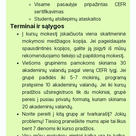
Visame pasaulyje pripažintas CEFR
sertifikavimas
Studentų atsiliepimų ataskaitos
Terminai ir sąlygos
Į kursų mokestį įskaičiuota viena skaitmeninė
mokymosi medžiagos kopija. Jei pageidaujate
spausdintinės kopijos, galite ją įsigyti iš mūsų
rekomenduojamo tiekėjo už papildomą mokestį.
Viešoms grupinėms pamokoms skiriama 30
akademinių valandų pagal vieną CEFR lygį. Jei
grupė padidės iki 5-7 mokinių, programą
pratęsime 10 akademinių valandų. Jei iki kursų
pradžios užsiregistruos tik du mokiniai, grupė
pereis į pusiau privatų formatą, kuriam skiriama
20 akademinių valandų.
Norite pereiti į kitą grupę ar tvarkaraštį? Jokių
problemų! Tiesiog praneškite mums apie tai likus
bent 7 dienoms iki kurso pradžios.
Visų mūsų mokytojų gimtoji kalba yra ta kalba,