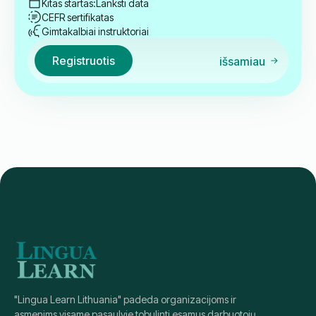
Kitas startas:
Lanksti data
CEFR sertifikatas
Gimtakalbiai instruktoriai
Registruotis
išsamiau
"Lingua Learn Lithuania" padeda organizacijoms ir
asmenims visame pasaulyje tobulinti esamus darbuotojų