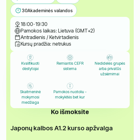
30
Akademinės valandos
18:00
-
19:30
Pamokos laikas: Lietuva (GMT+2)
Antradienis / Ketvirtadienis
Kursų pradžia: netrukus
Kvalifikuoti
Remiantis CEFR
Nedidelės grupės
dėstytojai
sistema
arba privatūs
užsiėmimai
Skaitmeninė
Pamokos nuotoliu -
mokymosi
mokykitės bet kur
medžiaga
Ko išmoksite
Japonų kalbos A1.2 kurso apžvalga