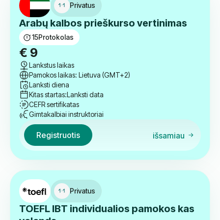
Privatus
Arabų kalbos prieškurso vertinimas
15
Protokolas
€
9
Lankstus laikas
Pamokos laikas: Lietuva (GMT+2)
Lanksti diena
Kitas startas:
Lanksti data
CEFR sertifikatas
Gimtakalbiai instruktoriai
Registruotis
išsamiau
Privatus
TOEFL IBT individualios pamokos kas