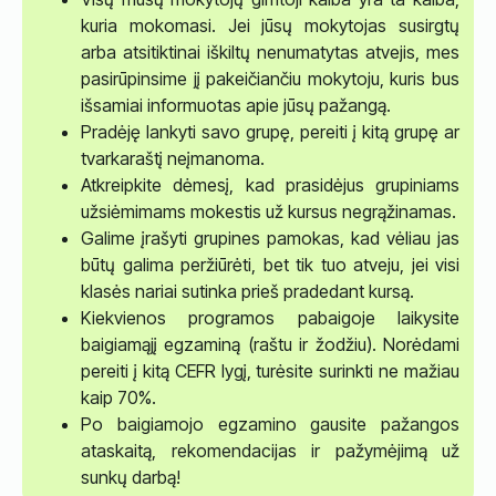
kuria mokomasi. Jei jūsų mokytojas susirgtų
arba atsitiktinai iškiltų nenumatytas atvejis, mes
pasirūpinsime jį pakeičiančiu mokytoju, kuris bus
išsamiai informuotas apie jūsų pažangą.
Pradėję lankyti savo grupę, pereiti į kitą grupę ar
tvarkaraštį neįmanoma.
Atkreipkite dėmesį, kad prasidėjus grupiniams
užsiėmimams mokestis už kursus negrąžinamas.
Galime įrašyti grupines pamokas, kad vėliau jas
būtų galima peržiūrėti, bet tik tuo atveju, jei visi
klasės nariai sutinka prieš pradedant kursą.
Kiekvienos programos pabaigoje laikysite
baigiamąjį egzaminą (raštu ir žodžiu). Norėdami
pereiti į kitą CEFR lygį, turėsite surinkti ne mažiau
kaip 70%.
Po baigiamojo egzamino gausite pažangos
ataskaitą, rekomendacijas ir pažymėjimą už
sunkų darbą!