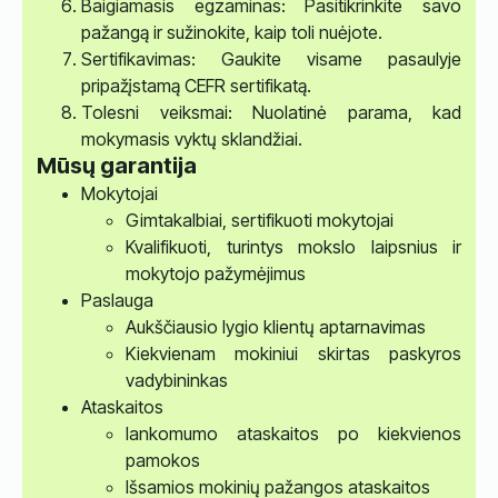
Baigiamasis egzaminas: Pasitikrinkite savo
pažangą ir sužinokite, kaip toli nuėjote.
Sertifikavimas: Gaukite visame pasaulyje
pripažįstamą CEFR sertifikatą.
Tolesni veiksmai: Nuolatinė parama, kad
mokymasis vyktų sklandžiai.
Mūsų garantija
Mokytojai
Gimtakalbiai, sertifikuoti mokytojai
Kvalifikuoti, turintys mokslo laipsnius ir
mokytojo pažymėjimus
Paslauga
Aukščiausio lygio klientų aptarnavimas
Kiekvienam mokiniui skirtas paskyros
vadybininkas
Ataskaitos
lankomumo ataskaitos po kiekvienos
pamokos
Išsamios mokinių pažangos ataskaitos