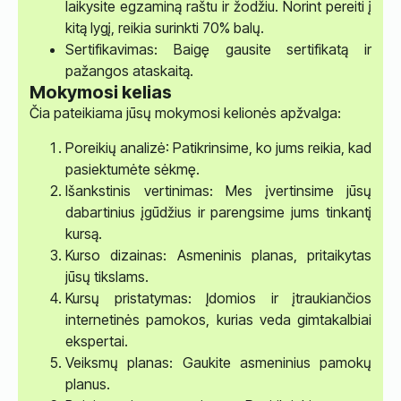
laikysite egzaminą raštu ir žodžiu. Norint pereiti į
kitą lygį, reikia surinkti 70% balų.
Sertifikavimas: Baigę gausite sertifikatą ir
pažangos ataskaitą.
Mokymosi kelias
Čia pateikiama jūsų mokymosi kelionės apžvalga:
Poreikių analizė: Patikrinsime, ko jums reikia, kad
pasiektumėte sėkmę.
Išankstinis vertinimas: Mes įvertinsime jūsų
dabartinius įgūdžius ir parengsime jums tinkantį
kursą.
Kurso dizainas: Asmeninis planas, pritaikytas
jūsų tikslams.
Kursų pristatymas: Įdomios ir įtraukiančios
internetinės pamokos, kurias veda gimtakalbiai
ekspertai.
Veiksmų planas: Gaukite asmeninius pamokų
planus.