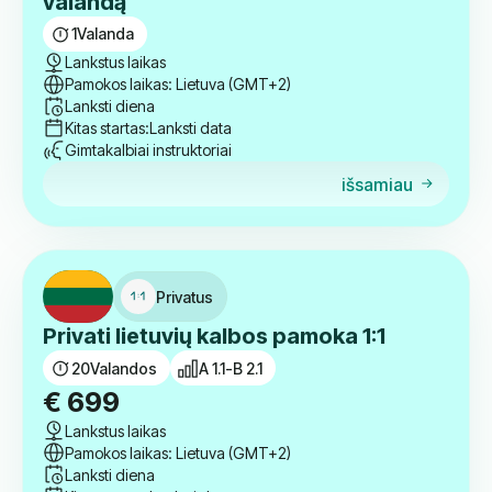
valandą
1
Valanda
Lankstus laikas
Pamokos laikas: Lietuva (GMT+2)
Lanksti diena
Kitas startas:
Lanksti data
Gimtakalbiai instruktoriai
išsamiau
Privatus
Privati lietuvių kalbos pamoka 1:1
20
Valandos
A 1.1-B 2.1
€
699
Lankstus laikas
Pamokos laikas: Lietuva (GMT+2)
Lanksti diena