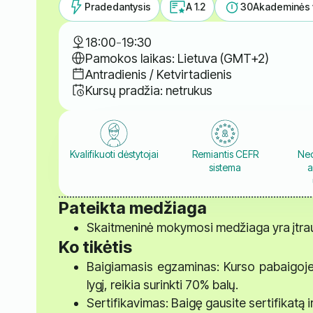
Pradedantysis
A 1.2
30
Akademinės 
18:00
-
19:30
Pamokos laikas: Lietuva (GMT+2)
Antradienis / Ketvirtadienis
Kursų pradžia: netrukus
Kvalifikuoti dėstytojai
Remiantis CEFR
Ned
sistema
a
Pateikta medžiaga
Skaitmeninė mokymosi medžiaga yra įtrauk
Ko tikėtis
Baigiamasis egzaminas: Kurso pabaigoje la
lygį, reikia surinkti 70% balų.
Sertifikavimas: Baigę gausite sertifikatą 