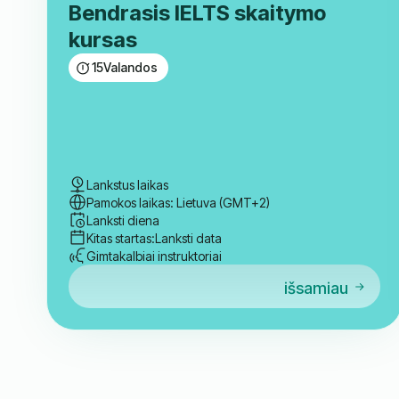
Bendrasis IELTS skaitymo
kursas
15
Valandos
Lankstus laikas
Pamokos laikas: Lietuva (GMT+2)
Lanksti diena
Kitas startas:
Lanksti data
Gimtakalbiai instruktoriai
išsamiau