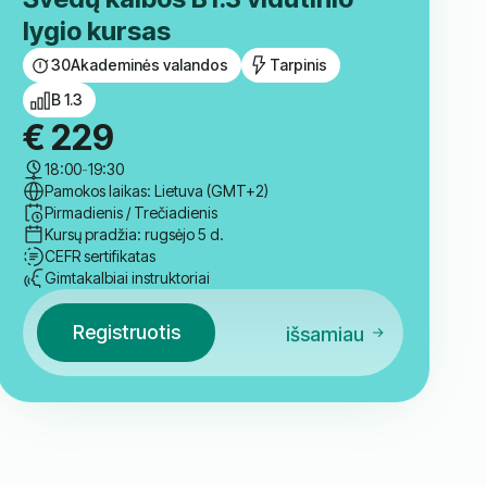
lygio kursas
30
Akademinės valandos
Tarpinis
B 1.3
€
229
18:00
-
19:30
Pamokos laikas: Lietuva (GMT+2)
Pirmadienis / Trečiadienis
Kursų pradžia: rugsėjo 5 d.
CEFR sertifikatas
Gimtakalbiai instruktoriai
Registruotis
išsamiau