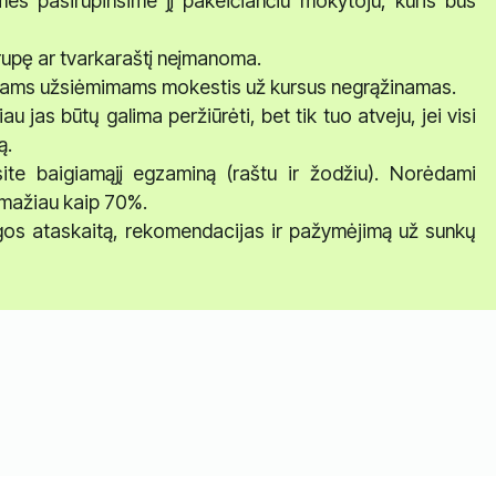
, mes pasirūpinsime jį pakeičiančiu mokytoju, kuris bus
 grupę ar tvarkaraštį neįmanoma.
iniams užsiėmimams mokestis už kursus negrąžinamas.
u jas būtų galima peržiūrėti, bet tik tuo atveju, jei visi
ą.
ite baigiamąjį egzaminą (raštu ir žodžiu). Norėdami
ne mažiau kaip 70%.
os ataskaitą, rekomendacijas ir pažymėjimą už sunkų