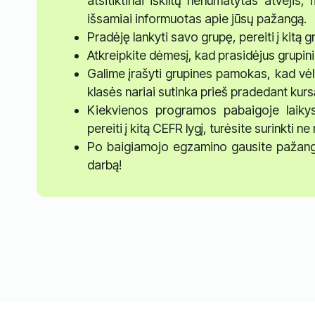
atsitiktinai iškiltų nenumatytas atvejis
išsamiai informuotas apie jūsų pažangą.
Pradėję lankyti savo grupę, pereiti į kitą
Atkreipkite dėmesį, kad prasidėjus grup
Galime įrašyti grupines pamokas, kad vėlia
klasės nariai sutinka prieš pradedant kurs
Kiekvienos programos pabaigoje laikys
pereiti į kitą CEFR lygį, turėsite surinkti 
Po baigiamojo egzamino gausite pažang
darbą!