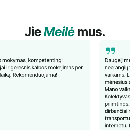
Jie
Meilė
mus.
Daugelį metų nesėkmingai ieškojau gerų ir
nebrangių vokiečių kalbos pamokų savo
vaikams. Labai džiaugiuosi, kad prieš kelis
mėnesius sužinojau apie "Lingua Learn".
Mano vaikams pamokos labai patinka.
Kolektyvas labai padeda, o kainos labai
priimtinos. Svarbiausia, kad man, kaip
dirbančiai mamai, nereikia rūpintis
transportu, nes užsiėmimai vyksta
internetu. Labai ačiū "Lingua Learn"