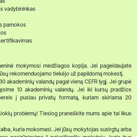
mas
os vadybininkas
os pamokos
tos
ertifikavimas
tmeninė mokymosi medžiagos kopija. Jei pageidaujate
iš mūsų rekomenduojamo tiekėjo už papildomą mokestį.
 akademinių valandų pagal vieną CEFR lygį. Jei grupė
ęsime 10 akademinių valandų. Jei iki kursų pradžios
pereis į pusiau privatų formatą, kuriam skiriama 20
? Jokių problemų! Tiesiog praneškite mums apie tai likus
kalba, kuria mokomasi. Jei jūsų mokytojas susirgtų arba