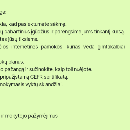
ga:
eikia, kad pasiektumėte sėkmę.
sų dabartinius įgūdžius ir parengsime jums tinkantį kursą.
tas jūsų tikslams.
nčios internetinės pamokos, kurias veda gimtakalbiai
kų planus.
 pažangą ir sužinokite, kaip toli nuėjote.
pripažįstamą CEFR sertifikatą.
mokymasis vyktų sklandžiai.
us ir mokytojo pažymėjimus