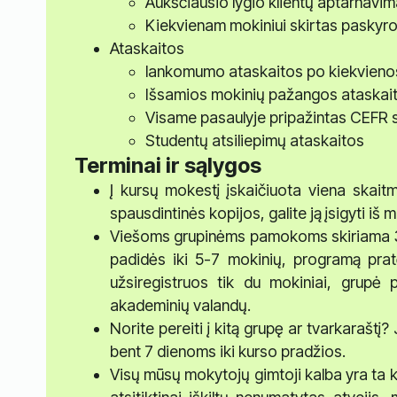
Aukščiausio lygio klientų aptarnavi
Kiekvienam mokiniui skirtas paskyr
Ataskaitos
lankomumo ataskaitos po kiekvien
Išsamios mokinių pažangos ataskai
Visame pasaulyje pripažintas CEFR s
Studentų atsiliepimų ataskaitos
Terminai ir sąlygos
Į kursų mokestį įskaičiuota viena skai
spausdintinės kopijos, galite ją įsigyti 
Viešoms grupinėms pamokoms skiriama 30
padidės iki 5-7 mokinių, programą prat
užsiregistruos tik du mokiniai, grupė 
akademinių valandų.
Norite pereiti į kitą grupę ar tvarkaraštį
bent 7 dienoms iki kurso pradžios.
Visų mūsų mokytojų gimtoji kalba yra ta 