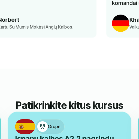
komandai už puikią paslaugą.
Khaoula Aousji
Vaikų Vokiečių Kalbos Pamoka Tėvai
Patikrinkite kitus kursus
Grupė
Ispanų kalbos A2.2 pagrindų