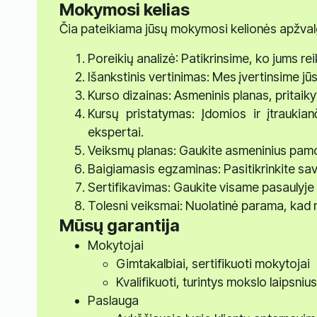
Mokymosi kelias
Čia pateikiama jūsų mokymosi kelionės apžval
Poreikių analizė: Patikrinsime, ko jums r
Išankstinis vertinimas: Mes įvertinsime jū
Kurso dizainas: Asmeninis planas, pritaiky
Kursų pristatymas: Įdomios ir įtraukia
ekspertai.
Veiksmų planas: Gaukite asmeninius pamo
Baigiamasis egzaminas: Pasitikrinkite savo
Sertifikavimas: Gaukite visame pasaulyje 
Tolesni veiksmai: Nuolatinė parama, kad 
Mūsų garantija
Mokytojai
Gimtakalbiai, sertifikuoti mokytojai
Kvalifikuoti, turintys mokslo laipsni
Paslauga