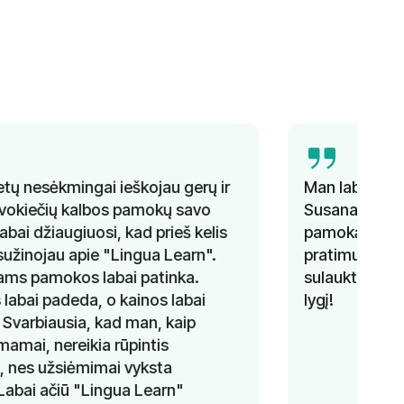
Man labai patiko ispanų kalbos kursai su
Susana. Ji sugebėjo keisti temas kiekvieną
pamoką, kartu pateikdama gramatikos
pratimus. Išmokau labai daug. Negaliu
sulaukti, kada galėsiu tęsti ir pagerinti savo
lygį!