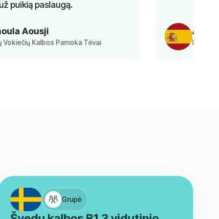
Ayesha
Ispanų Kalbos Klasės Mokinys
Grupė
Švedų kalbos B1.3 vidutinio