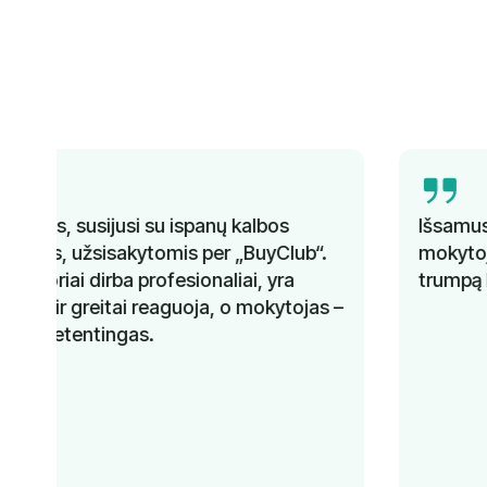
Išsamus mokymas, kompetentingi
mokytojai ir geresnis kalbos mokėjimas per
trumpą laiką. Rekomenduojama!
–