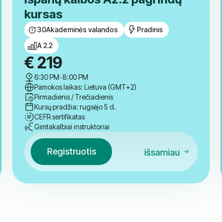
kursas
30
Akademinės valandos
Pradinis
A 2.2
€
219
6:30 PM
-
8:00 PM
Pamokos laikas: Lietuva (GMT+2)
Pirmadienis / Trečiadienis
Kursų pradžia: rugsėjo 5 d.
CEFR sertifikatas
Gimtakalbiai instruktoriai
Registruotis
išsamiau