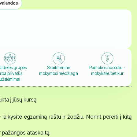
valandos
idelės grupės
Skaitmeninė
Pamokos nuotoliu -
rba privatūs
mokymosi medžiaga
mokykitės bet kur
užsiėmimai
ta į jūsų kursą
ikysite egzaminą raštu ir žodžiu. Norint pereiti į kitą
ir pažangos ataskaitą.