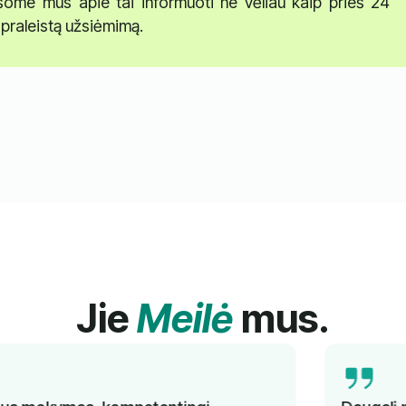
ašome mus apie tai informuoti ne vėliau kaip prieš 24
praleistą užsiėmimą.
Jie
Meilė
mus.