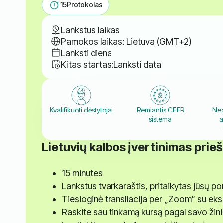
15
Protokolas
Lankstus laikas
Pamokos laikas: Lietuva (GMT+2)
Lanksti diena
Kitas startas:
Lanksti data
Kvalifikuoti dėstytojai
Remiantis CEFR
Ned
sistema
a
Lietuvių kalbos įvertinimas prie
15 minutes
Lankstus tvarkaraštis, pritaikytas jūsų p
Tiesioginė transliacija per „Zoom“ su eks
Raskite sau tinkamą kursą pagal savo žinių