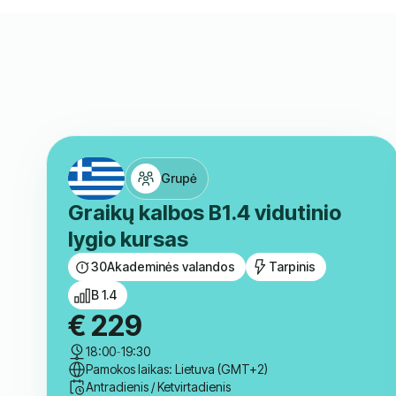
Grupė
Graikų kalbos B1.4 vidutinio
lygio kursas
30
Akademinės valandos
Tarpinis
B 1.4
€
229
18:00
-
19:30
Pamokos laikas: Lietuva (GMT+2)
Antradienis / Ketvirtadienis