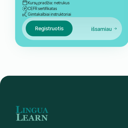
Kursų pradžia: netrukus
CEFR sertifikatas
Gimtakalbiai instruktoriai
Registruotis
išsamiau