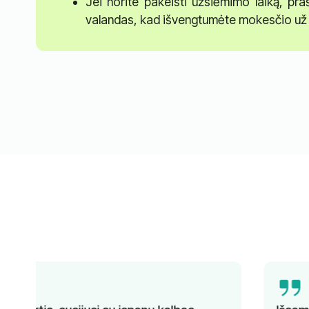
Jei norite pakeisti užsiėmimo laiką, pr
valandas, kad išvengtumėte mokesčio už 