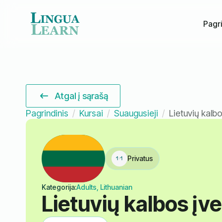
Pagri
Atgal į sąrašą
Pagrindinis
Kursai
Suaugusieji
Lietuvių kalbo
Privatus
Kategorija:
Adults, Lithuanian
Lietuvių kalbos įv