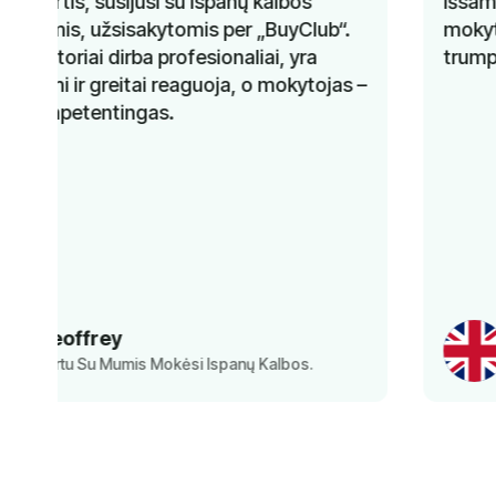
Išsamus mokymas, kompetentingi
mokytojai ir geresnis kalbos mokėjimas per
trumpą laiką. Rekomenduojama!
–
Norbert
Kartu Su Mumis Mokėsi Anglų Kalbos.