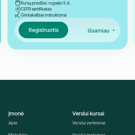
Kursų pradžia: rugsėjo 5 d.
CEFR sertifikatas
Gimtakalbiai instruktoriai
Registruotis
išsamiau
Įmonė
Verslui kursai
Apie
Verslui vertinimai
Mokyklos
Verslui mokymas