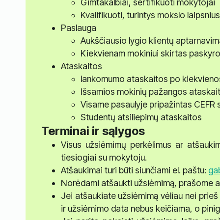
Gimtakalbiai, sertifikuoti mokytojai
Kvalifikuoti, turintys mokslo laipsni
Paslauga
Aukščiausio lygio klientų aptarnavi
Kiekvienam mokiniui skirtas paskyr
Ataskaitos
lankomumo ataskaitos po kiekvien
Išsamios mokinių pažangos ataskai
Visame pasaulyje pripažintas CEFR s
Studentų atsiliepimų ataskaitos
Terminai ir sąlygos
Visus užsiėmimų perkėlimus ar atšauki
tiesiogiai su mokytoju.
Atšaukimai turi būti siunčiami el. paštu:
gab
Norėdami atšaukti užsiėmimą, prašome apie
Jei atšaukiate užsiėmimą vėliau nei prieš
ir užsiėmimo data nebus keičiama, o pinig