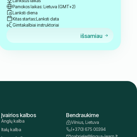
Lankstus laikas
Pamokos laikas: Lietuva (GMT+2)
Lanksti diena
Kitas startas:
Lanksti data
Gimtakalbiai instruktoriai
išsamiau
Įvairios kalbos
Bendraukime
Anglų kalba
Vilnius, Lietuva
(+370) 675 00394
Italų kalba
gabriele@lingua-learn.lt