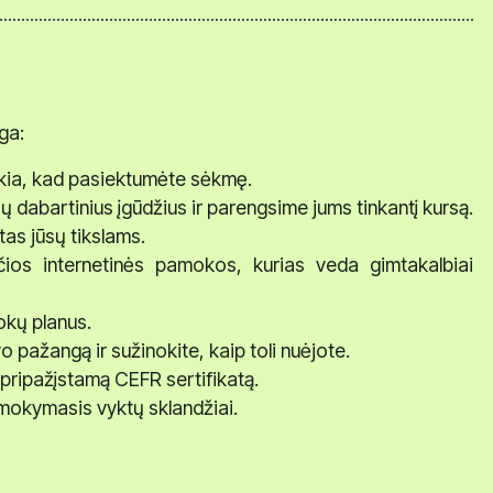
ga:
eikia, kad pasiektumėte sėkmę.
sų dabartinius įgūdžius ir parengsime jums tinkantį kursą.
tas jūsų tikslams.
nčios internetinės pamokos, kurias veda gimtakalbiai
kų planus.
 pažangą ir sužinokite, kaip toli nuėjote.
pripažįstamą CEFR sertifikatą.
mokymasis vyktų sklandžiai.