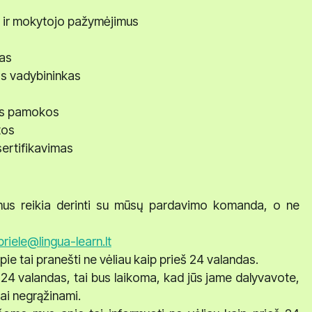
us ir mokytojo pažymėjimus
mas
os vadybininkas
os pamokos
tos
ertifikavimas
mus reikia derinti su mūsų pardavimo komanda, o ne
riele@lingua-learn.lt
 tai pranešti ne vėliau kaip prieš 24 valandas.
 24 valandas, tai bus laikoma, kad jūs jame dalyvavote,
ai negrąžinami.