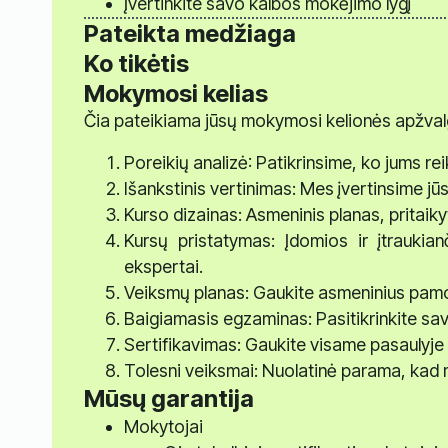
Įvertinkite savo kalbos mokėjimo lygį
Pateikta medžiaga
Ko tikėtis
Mokymosi kelias
Čia pateikiama jūsų mokymosi kelionės apžval
Poreikių analizė: Patikrinsime, ko jums r
Išankstinis vertinimas: Mes įvertinsime jū
Kurso dizainas: Asmeninis planas, pritaiky
Kursų pristatymas: Įdomios ir įtraukia
ekspertai.
Veiksmų planas: Gaukite asmeninius pamo
Baigiamasis egzaminas: Pasitikrinkite savo
Sertifikavimas: Gaukite visame pasaulyje 
Tolesni veiksmai: Nuolatinė parama, kad 
Mūsų garantija
Mokytojai