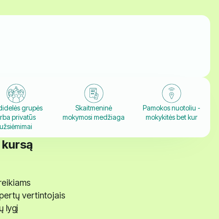
idelės grupės
Skaitmeninė
Pamokos nuotoliu -
rba privatūs
mokymosi medžiaga
mokykitės bet kur
užsiėmimai
š kursą
oreikiams
pertų vertintojais
 lygį