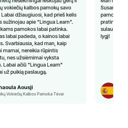
Man labai patiko ispanų kalbos kursai su
Susana. Ji sugebėjo keisti temas kiekvieną
pamoką, kartu pateikdama gramatikos
pratimus. Išmokau labai daug. Negaliu
sulaukti, kada galėsiu tęsti ir pagerinti savo
lygį!
Ayesha
Ispanų Kalbos Klasės Mokinys