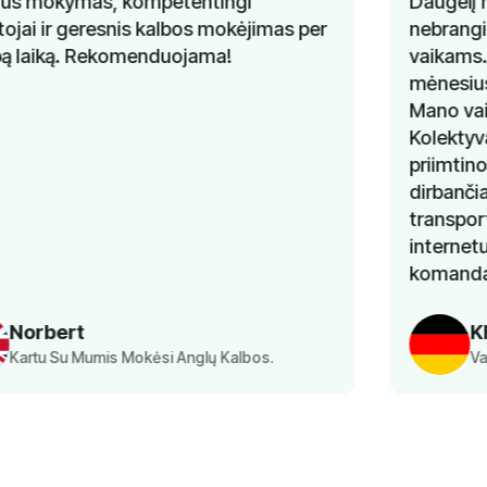
Daugelį metų nesėkmingai ieškojau gerų ir
nebrangių vokiečių kalbos pamokų savo
vaikams. Labai džiaugiuosi, kad prieš kelis
mėnesius sužinojau apie "Lingua Learn".
Mano vaikams pamokos labai patinka.
Kolektyvas labai padeda, o kainos labai
priimtinos. Svarbiausia, kad man, kaip
dirbančiai mamai, nereikia rūpintis
transportu, nes užsiėmimai vyksta
internetu. Labai ačiū "Lingua Learn"
komandai už puikią paslaugą.
Khaoula Aousji
Vaikų Vokiečių Kalbos Pamoka Tėvai