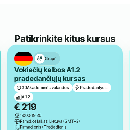
Patikrinkite kitus kursus
Grupė
Vokiečių kalbos A1.2
pradedančiųjų kursas
30
Akademinės valandos
Pradedantysis
A 1.2
€
219
18:00
-
19:30
Pamokos laikas: Lietuva (GMT+2)
Pirmadienis / Trečiadienis