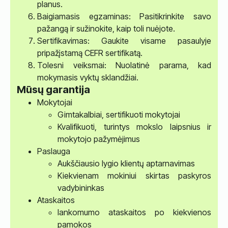
planus.
Baigiamasis egzaminas: Pasitikrinkite savo
pažangą ir sužinokite, kaip toli nuėjote.
Sertifikavimas: Gaukite visame pasaulyje
pripažįstamą CEFR sertifikatą.
Tolesni veiksmai: Nuolatinė parama, kad
mokymasis vyktų sklandžiai.
Mūsų garantija
Mokytojai
Gimtakalbiai, sertifikuoti mokytojai
Kvalifikuoti, turintys mokslo laipsnius ir
mokytojo pažymėjimus
Paslauga
Aukščiausio lygio klientų aptarnavimas
Kiekvienam mokiniui skirtas paskyros
vadybininkas
Ataskaitos
lankomumo ataskaitos po kiekvienos
pamokos