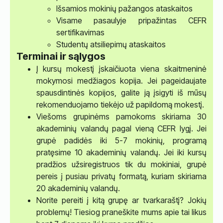
Išsamios mokinių pažangos ataskaitos
Visame pasaulyje pripažintas CEFR
sertifikavimas
Studentų atsiliepimų ataskaitos
Terminai ir sąlygos
Į kursų mokestį įskaičiuota viena skaitmeninė
mokymosi medžiagos kopija. Jei pageidaujate
spausdintinės kopijos, galite ją įsigyti iš mūsų
rekomenduojamo tiekėjo už papildomą mokestį.
Viešoms grupinėms pamokoms skiriama 30
akademinių valandų pagal vieną CEFR lygį. Jei
grupė padidės iki 5-7 mokinių, programą
pratęsime 10 akademinių valandų. Jei iki kursų
pradžios užsiregistruos tik du mokiniai, grupė
pereis į pusiau privatų formatą, kuriam skiriama
20 akademinių valandų.
Norite pereiti į kitą grupę ar tvarkaraštį? Jokių
problemų! Tiesiog praneškite mums apie tai likus