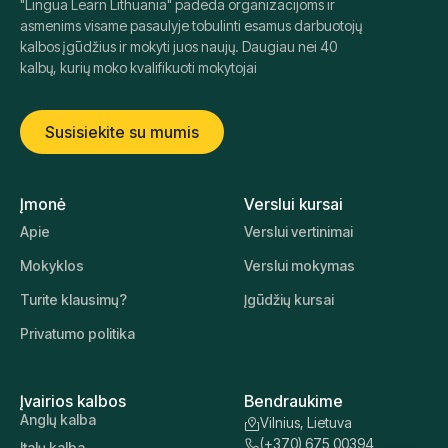
"Lingua Learn Lithuania" padeda organizacijoms ir
asmenims visame pasaulyje tobulinti esamus darbuotojų
kalbos įgūdžius ir mokyti juos naujų. Daugiau nei 40
kalbų, kurių moko kvalifikuoti mokytojai
Susisiekite su mumis
Įmonė
Verslui kursai