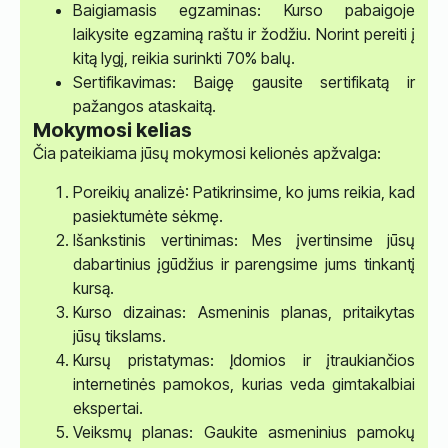
Baigiamasis egzaminas: Kurso pabaigoje
laikysite egzaminą raštu ir žodžiu. Norint pereiti į
kitą lygį, reikia surinkti 70% balų.
Sertifikavimas: Baigę gausite sertifikatą ir
pažangos ataskaitą.
Mokymosi kelias
Čia pateikiama jūsų mokymosi kelionės apžvalga:
Poreikių analizė: Patikrinsime, ko jums reikia, kad
pasiektumėte sėkmę.
Išankstinis vertinimas: Mes įvertinsime jūsų
dabartinius įgūdžius ir parengsime jums tinkantį
kursą.
Kurso dizainas: Asmeninis planas, pritaikytas
jūsų tikslams.
Kursų pristatymas: Įdomios ir įtraukiančios
internetinės pamokos, kurias veda gimtakalbiai
ekspertai.
Veiksmų planas: Gaukite asmeninius pamokų