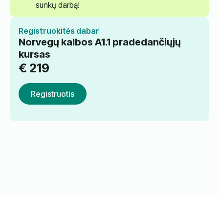
sunkų darbą!
Registruokitės dabar
Norvegų kalbos A1.1 pradedančiųjų
kursas
€
219
Registruotis