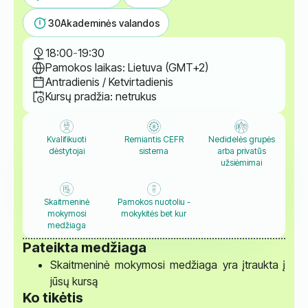
30
Akademinės valandos
18:00
-
19:30
Pamokos laikas: Lietuva (GMT+2)
Antradienis / Ketvirtadienis
Kursų pradžia: netrukus
Kvalifikuoti
Remiantis CEFR
Nedidelės grupės
dėstytojai
sistema
arba privatūs
užsiėmimai
Skaitmeninė
Pamokos nuotoliu -
mokymosi
mokykitės bet kur
medžiaga
Pateikta medžiaga
Skaitmeninė mokymosi medžiaga yra įtraukta į
jūsų kursą
Ko tikėtis