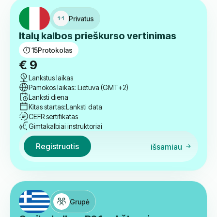
Patikrinkite kitus kursus
Privatus
Italų kalbos prieškurso vertinimas
15
Protokolas
€
9
Lankstus laikas
Pamokos laikas: Lietuva (GMT+2)
Lanksti diena
Kitas startas:
Lanksti data