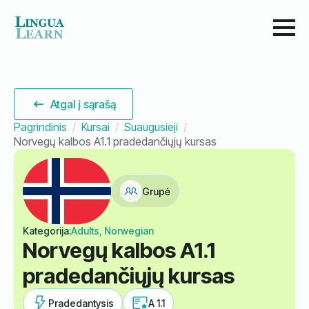
Atgal į sąrašą
Pagrindinis
Kursai
Suaugusieji
Norvegų kalbos A1.1 pradedančiųjų kursas
Grupė
Kategorija:
Adults, Norwegian
Norvegų kalbos A1.1
pradedančiųjų kursas
Pradedantysis
A 1.1