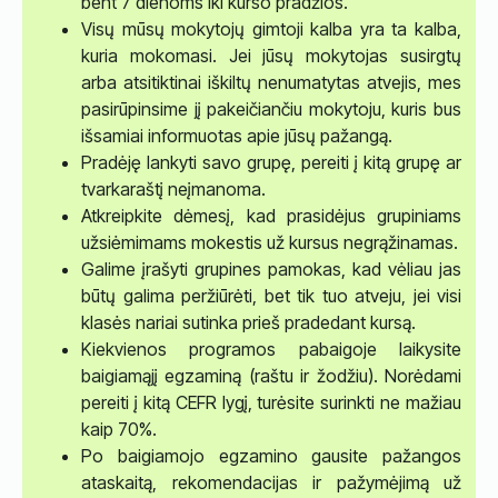
bent 7 dienoms iki kurso pradžios.
Visų mūsų mokytojų gimtoji kalba yra ta kalba,
kuria mokomasi. Jei jūsų mokytojas susirgtų
arba atsitiktinai iškiltų nenumatytas atvejis, mes
pasirūpinsime jį pakeičiančiu mokytoju, kuris bus
išsamiai informuotas apie jūsų pažangą.
Pradėję lankyti savo grupę, pereiti į kitą grupę ar
tvarkaraštį neįmanoma.
Atkreipkite dėmesį, kad prasidėjus grupiniams
užsiėmimams mokestis už kursus negrąžinamas.
Galime įrašyti grupines pamokas, kad vėliau jas
būtų galima peržiūrėti, bet tik tuo atveju, jei visi
klasės nariai sutinka prieš pradedant kursą.
Kiekvienos programos pabaigoje laikysite
baigiamąjį egzaminą (raštu ir žodžiu). Norėdami
pereiti į kitą CEFR lygį, turėsite surinkti ne mažiau
kaip 70%.
Po baigiamojo egzamino gausite pažangos
ataskaitą, rekomendacijas ir pažymėjimą už