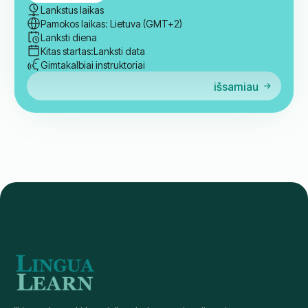
Registruotis
išsamiau
Grupė
TOEFL IBT kalbos įgūdžių lavinimas
24
Valandos
Lankstus laikas
Pamokos laikas: Lietuva (GMT+2)
Lanksti diena
Kitas startas:
Lanksti data
Gimtakalbiai instruktoriai
išsamiau