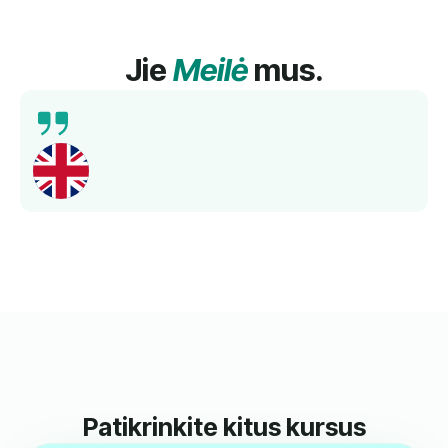
Jie
Meilė
mus.
Išsamus mokymas, kompetentingi mokytojai ir
geresnis kalbos mokėjimas per trumpą laiką.
Rekomenduojama!
Norbert
Kartu Su Mumis Mokėsi Anglų Kalbos.