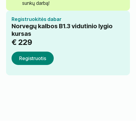
sunkų darbą!
Registruokitės dabar
Norvegų kalbos B1.3 vidutinio lygio
kursas
€
229
Registruotis