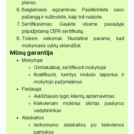
planus.
Baigiamasis egzaminas: Pasitikrinkite savo
pažangą ir sužinokite, kaip toli nuėjote.
Sertifikavimas: Gaukite visame pasaulyje
pripažįstamą CEFR sertifikatą.
Tolesni veiksmai: Nuolatinė parama, kad
mokymasis vyktų sklandžiai.
Mūsų garantija
Mokytojai
Gimtakalbiai, sertifikuoti mokytojai
Kvalifikuoti, turintys mokslo laipsnius ir
mokytojo pažymėjimus
Paslauga
Aukščiausio lygio klientų aptarnavimas
Kiekvienam mokiniui skirtas paskyros
vadybininkas
Ataskaitos
lankomumo ataskaitos po kiekvienos
pamokos