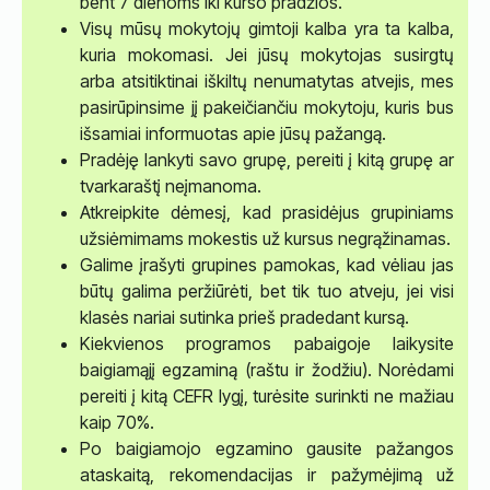
bent 7 dienoms iki kurso pradžios.
Visų mūsų mokytojų gimtoji kalba yra ta kalba,
kuria mokomasi. Jei jūsų mokytojas susirgtų
arba atsitiktinai iškiltų nenumatytas atvejis, mes
pasirūpinsime jį pakeičiančiu mokytoju, kuris bus
išsamiai informuotas apie jūsų pažangą.
Pradėję lankyti savo grupę, pereiti į kitą grupę ar
tvarkaraštį neįmanoma.
Atkreipkite dėmesį, kad prasidėjus grupiniams
užsiėmimams mokestis už kursus negrąžinamas.
Galime įrašyti grupines pamokas, kad vėliau jas
būtų galima peržiūrėti, bet tik tuo atveju, jei visi
klasės nariai sutinka prieš pradedant kursą.
Kiekvienos programos pabaigoje laikysite
baigiamąjį egzaminą (raštu ir žodžiu). Norėdami
pereiti į kitą CEFR lygį, turėsite surinkti ne mažiau
kaip 70%.
Po baigiamojo egzamino gausite pažangos
ataskaitą, rekomendacijas ir pažymėjimą už