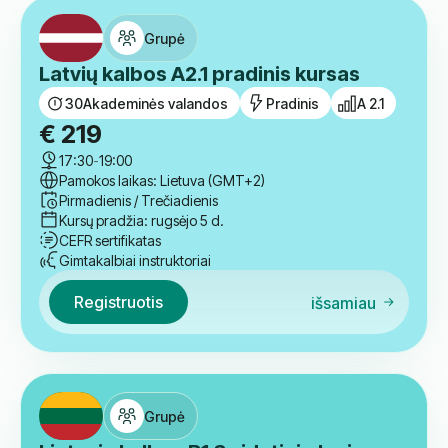
Patikrinkite kitus kursus
Grupė
Latvių kalbos A2.1 pradinis kursas
30
Akademinės valandos
Pradinis
A 2.1
€
219
17:30
-
19:00
Pamokos laikas: Lietuva (GMT+2)
Pirmadienis / Trečiadienis
Kursų pradžia: rugsėjo 5 d.