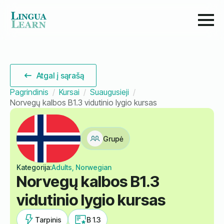
Atgal į sąrašą
Pagrindinis
Kursai
Suaugusieji
Norvegų kalbos B1.3 vidutinio lygio kursas
Grupė
Kategorija:
Adults, Norwegian
Norvegų kalbos B1.3
vidutinio lygio kursas
Tarpinis
B 1.3