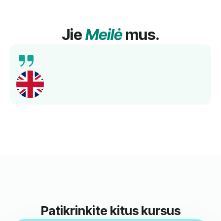
Jie
Meilė
mus.
Išsamus mokymas, kompetentingi mokytojai ir
geresnis kalbos mokėjimas per trumpą laiką.
Rekomenduojama!
Norbert
Kartu Su Mumis Mokėsi Anglų Kalbos.