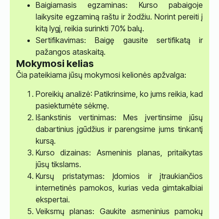
Baigiamasis egzaminas: Kurso pabaigoje
laikysite egzaminą raštu ir žodžiu. Norint pereiti į
kitą lygį, reikia surinkti 70% balų.
Sertifikavimas: Baigę gausite sertifikatą ir
pažangos ataskaitą.
Mokymosi kelias
Čia pateikiama jūsų mokymosi kelionės apžvalga:
Poreikių analizė: Patikrinsime, ko jums reikia, kad
pasiektumėte sėkmę.
Išankstinis vertinimas: Mes įvertinsime jūsų
dabartinius įgūdžius ir parengsime jums tinkantį
kursą.
Kurso dizainas: Asmeninis planas, pritaikytas
jūsų tikslams.
Kursų pristatymas: Įdomios ir įtraukiančios
internetinės pamokos, kurias veda gimtakalbiai
ekspertai.
Veiksmų planas: Gaukite asmeninius pamokų