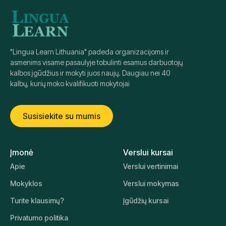
"Lingua Learn Lithuania" padeda organizacijoms ir
asmenims visame pasaulyje tobulinti esamus darbuotojų
kalbos įgūdžius ir mokyti juos naujų. Daugiau nei 40
kalbų, kurių moko kvalifikuoti mokytojai