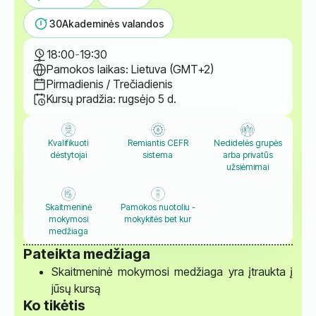
30
Akademinės valandos
18:00
-
19:30
Pamokos laikas: Lietuva (GMT+2)
Pirmadienis / Trečiadienis
Kursų pradžia: rugsėjo 5 d.
Kvalifikuoti
Remiantis CEFR
Nedidelės grupės
dėstytojai
sistema
arba privatūs
užsiėmimai
Skaitmeninė
Pamokos nuotoliu -
mokymosi
mokykitės bet kur
medžiaga
Pateikta medžiaga
Skaitmeninė mokymosi medžiaga yra įtraukta į
jūsų kursą
Ko tikėtis