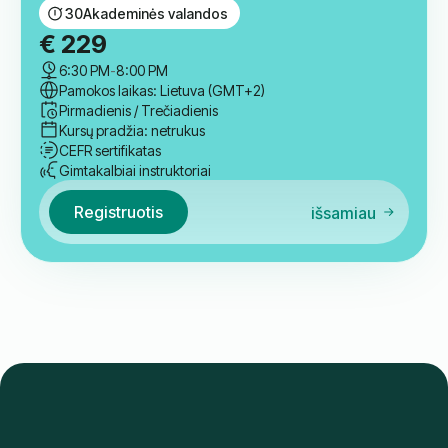
Registruotis
išsamiau
Grupė
Švedų kalbos B2.1 Aukštesniojo
vidurinio lygio kursas
30
Akademinės valandos
€
229
6:30 PM
-
8:00 PM
Pamokos laikas: Lietuva (GMT+2)
Pirmadienis / Trečiadienis
Kursų pradžia: netrukus
CEFR sertifikatas
Gimtakalbiai instruktoriai
Registruotis
išsamiau