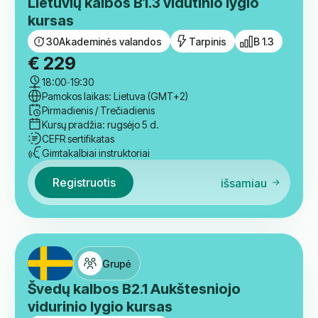
CEFR sertifikatas
Gimtakalbiai instruktoriai
Registruotis
išsamiau
Grupė
Lietuvių kalbos B1.3 vidutinio lygio
kursas
30
Akademinės valandos
Tarpinis
B 1.3
€
229
18:00
-
19:30
Pamokos laikas: Lietuva (GMT+2)
Pirmadienis / Trečiadienis
Kursų pradžia: rugsėjo 5 d.
CEFR sertifikatas
Gimtakalbiai instruktoriai