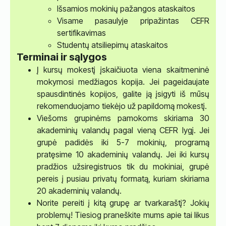
Išsamios mokinių pažangos ataskaitos
Visame pasaulyje pripažintas CEFR
sertifikavimas
Studentų atsiliepimų ataskaitos
Terminai ir sąlygos
Į kursų mokestį įskaičiuota viena skaitmeninė
mokymosi medžiagos kopija. Jei pageidaujate
spausdintinės kopijos, galite ją įsigyti iš mūsų
rekomenduojamo tiekėjo už papildomą mokestį.
Viešoms grupinėms pamokoms skiriama 30
akademinių valandų pagal vieną CEFR lygį. Jei
grupė padidės iki 5-7 mokinių, programą
pratęsime 10 akademinių valandų. Jei iki kursų
pradžios užsiregistruos tik du mokiniai, grupė
pereis į pusiau privatų formatą, kuriam skiriama
20 akademinių valandų.
Norite pereiti į kitą grupę ar tvarkaraštį? Jokių
problemų! Tiesiog praneškite mums apie tai likus